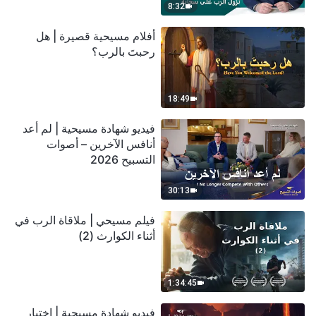
8:32
أفلام مسيحية قصيرة | هل
رحبتَ بالرب؟
18:49
فيديو شهادة مسيحية | لم أعد
أنافس الآخرين – أصوات
التسبيح 2026
30:13
فيلم مسيحي | ملاقاة الرب في
أثناء الكوارث (2)
1:34:45
فيديو شهادة مسيحية | اختبار