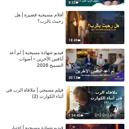
8:32
أفلام مسيحية قصيرة | هل
رحبتَ بالرب؟
18:49
فيديو شهادة مسيحية | لم أعد
أنافس الآخرين – أصوات
التسبيح 2026
30:13
فيلم مسيحي | ملاقاة الرب في
أثناء الكوارث (2)
1:34:45
فيديو شهادة مسيحية | اختبار