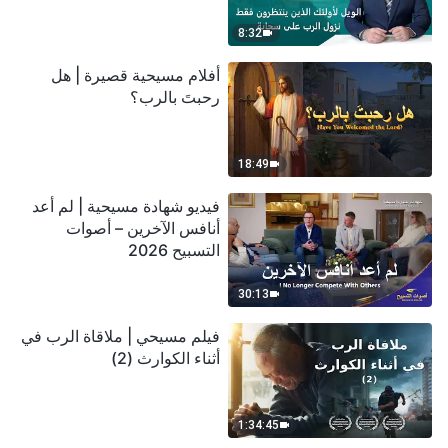
سحابة
8:32
أفلام مسيحية قصيرة | هل
رحبتَ بالرب؟
18:49
فيديو شهادة مسيحية | لم أعد
أنافس الآخرين – أصوات
التسبيح 2026
30:13
فيلم مسيحي | ملاقاة الرب في
أثناء الكوارث (2)
1:34:45