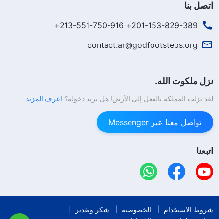
اتصل بنا
201-153-829-389+ 213-551-750-916+
contact.ar@godfootsteps.org
نزل ملكوت الله.
لقد نزلت المملكة بالفعل إلى الأرض! هل تريد دخوله؟
اعرف المزيد
تواصل معنا عبر Messenger
اتبعنا
شروط الاستخدام
الخصوصية
شكر وتقدير