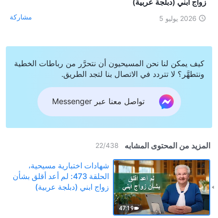
زواج ابني (دبلجة عربية)
مشاركة
2026 يوليو 5
كيف يمكن لنا نحن المسيحيون أن نتحرَّر من رباطات الخطية
ونتطهَّر؟ لا تتردد في الاتصال بنا لتجد الطريق.
تواصل معنا عبر Messenger
المزيد من المحتوى المشابه
22
/
438
شهادات اختبارية مسيحية،
الحلقة 473: لم أعد أقلق بشأن
زواج ابني (دبلجة عربية)
47:19