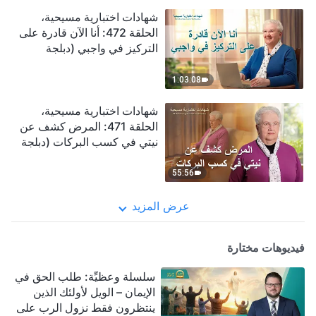
شهادات اختبارية مسيحية،
الحلقة 472: أنا الآن قادرة على
التركيز في واجبي (دبلجة
عربية)
1:03:08
شهادات اختبارية مسيحية،
الحلقة 471: المرض كشف عن
نيتي في كسب البركات (دبلجة
عربية)
55:56
عرض المزيد
فيديوهات مختارة
سلسلة وعظيِّة: طلب الحق في
الإيمان – الويل لأولئك الذين
ينتظرون فقط نزول الرب على