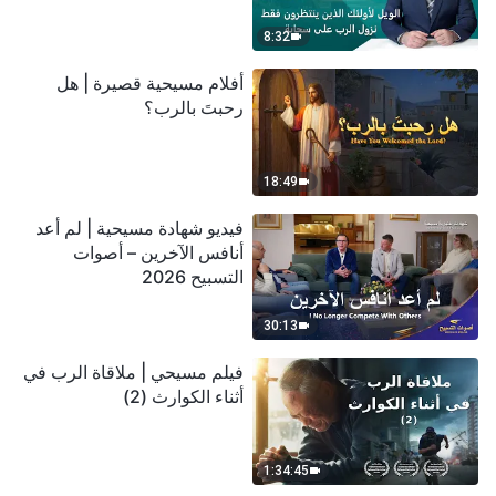
سحابة
8:32
أفلام مسيحية قصيرة | هل
رحبتَ بالرب؟
18:49
فيديو شهادة مسيحية | لم أعد
أنافس الآخرين – أصوات
التسبيح 2026
30:13
فيلم مسيحي | ملاقاة الرب في
أثناء الكوارث (2)
1:34:45