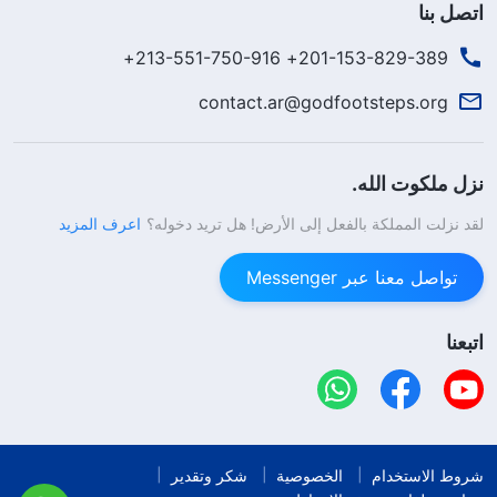
اتصل بنا
201-153-829-389+ 213-551-750-916+
contact.ar@godfootsteps.org
نزل ملكوت الله.
لقد نزلت المملكة بالفعل إلى الأرض! هل تريد دخوله؟
اعرف المزيد
تواصل معنا عبر Messenger
اتبعنا
شروط الاستخدام
الخصوصية
شكر وتقدير