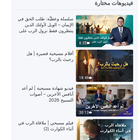
فيديوهات مختارة
42:51
كلمة الله – مسؤوليات القادة والعاملين
سلسلة وعظيِّة: طلب الحق في
(16) (القسم الرابع)
الإيمان – الويل لأولئك الذين
ينتظرون فقط نزول الرب على
سحابة
42:15
8:32
كلمة الله – مسؤوليات القادة والعاملين
أفلام مسيحية قصيرة | هل
(16) (القسم الخامس)
رحبتَ بالرب؟
39:46
18:49
كلمة الله – مسؤوليات القادة والعاملين
فيديو شهادة مسيحية | لم أعد
(17) (القسم الأول)
أنافس الآخرين – أصوات
التسبيح 2026
55:16
30:13
كلمة الله – مسؤوليات القادة والعاملين
فيلم مسيحي | ملاقاة الرب في
(17) (القسم الثاني)
أثناء الكوارث (2)