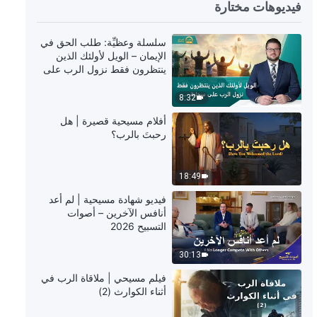
56:54
فيديوهات مختارة
كلمة الله – مسؤوليات القادة والعاملين
سلسلة وعظيِّة: طلب الحق في
(5) (القسم الثالث)
الإيمان – الويل لأولئك الذين
ينتظرون فقط نزول الرب على
1:02:03
سحابة
8:32
كلمة الله – مسؤوليات القادة والعاملين
أفلام مسيحية قصيرة | هل
(5) (القسم الرابع)
رحبتَ بالرب؟
57:49
18:49
كلمة الله – مسؤوليات القادة والعاملين
فيديو شهادة مسيحية | لم أعد
(5) (القسم الخامس)
أنافس الآخرين – أصوات
التسبيح 2026
1:03:21
30:13
كلمة الله – مسؤوليات القادة والعاملين
فيلم مسيحي | ملاقاة الرب في
(6) (القسم الأول)
أثناء الكوارث (2)
1:09:07