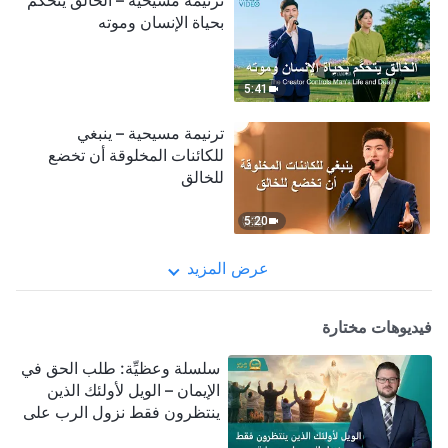
ترنيمة مسيحية – الخالق يتحكَّم
بحياة الإنسان وموته
5:41
ترنيمة مسيحية – ينبغي
للكائنات المخلوقة أن تخضع
للخالق
5:20
عرض المزيد
فيديوهات مختارة
سلسلة وعظيِّة: طلب الحق في
الإيمان – الويل لأولئك الذين
ينتظرون فقط نزول الرب على
سحابة