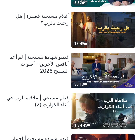
8:32
أفلام مسيحية قصيرة | هل
رحبتَ بالرب؟
18:49
فيديو شهادة مسيحية | لم أعد
أنافس الآخرين – أصوات
التسبيح 2026
30:13
فيلم مسيحي | ملاقاة الرب في
أثناء الكوارث (2)
1:34:45
فيديو شهادة مسيحية | اختبار