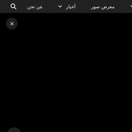
معرض صور
أخبار
مَن نحن