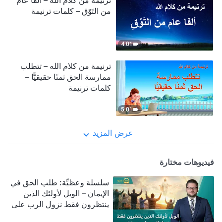
ترنيمة من كلام الله – ألفا عام
من التَوْقِ – كلمات ترنيمة
4:01
ترنيمة من كلام الله – تتطلب
ممارسة الحق ثمنًا حقيقيًّا –
كلمات ترنيمة
5:01
عرض المزيد
فيديوهات مختارة
سلسلة وعظيِّة: طلب الحق في
الإيمان – الويل لأولئك الذين
ينتظرون فقط نزول الرب على
سحابة