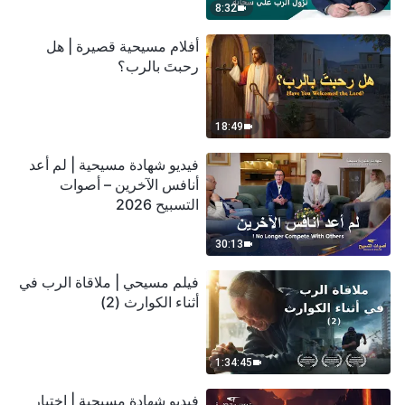
8:32
أفلام مسيحية قصيرة | هل
رحبتَ بالرب؟
18:49
فيديو شهادة مسيحية | لم أعد
أنافس الآخرين – أصوات
التسبيح 2026
30:13
فيلم مسيحي | ملاقاة الرب في
أثناء الكوارث (2)
1:34:45
فيديو شهادة مسيحية | اختبار