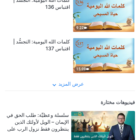
كلمات الله اليومية: التجسُّد |
اقتباس 136
9:22
كلمات الله اليومية: التجسُّد |
اقتباس 137
15:08
عرض المزيد
فيديوهات مختارة
سلسلة وعظيِّة: طلب الحق في
الإيمان – الويل لأولئك الذين
ينتظرون فقط نزول الرب على
سحابة