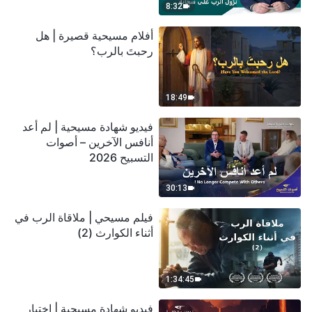
8:32
أفلام مسيحية قصيرة | هل
رحبتَ بالرب؟
18:49
فيديو شهادة مسيحية | لم أعد
أنافس الآخرين – أصوات
التسبيح 2026
30:13
فيلم مسيحي | ملاقاة الرب في
أثناء الكوارث (2)
1:34:45
فيديو شهادة مسيحية | اختبار