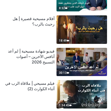
سحابة
8:32
أفلام مسيحية قصيرة | هل
رحبتَ بالرب؟
18:49
فيديو شهادة مسيحية | لم أعد
أنافس الآخرين – أصوات
التسبيح 2026
30:13
فيلم مسيحي | ملاقاة الرب في
أثناء الكوارث (2)
1:34:45