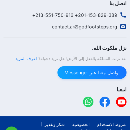
اتصل بنا
201-153-829-389+ 213-551-750-916+
contact.ar@godfootsteps.org
نزل ملكوت الله.
لقد نزلت المملكة بالفعل إلى الأرض! هل تريد دخوله؟
اعرف المزيد
تواصل معنا عبر Messenger
اتبعنا
شروط الاستخدام
الخصوصية
شكر وتقدير