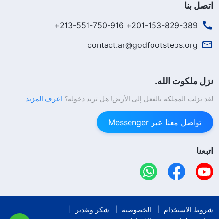
اتصل بنا
201-153-829-389+ 213-551-750-916+
contact.ar@godfootsteps.org
نزل ملكوت الله.
لقد نزلت المملكة بالفعل إلى الأرض! هل تريد دخوله؟
اعرف المزيد
تواصل معنا عبر Messenger
اتبعنا
شروط الاستخدام
الخصوصية
شكر وتقدير