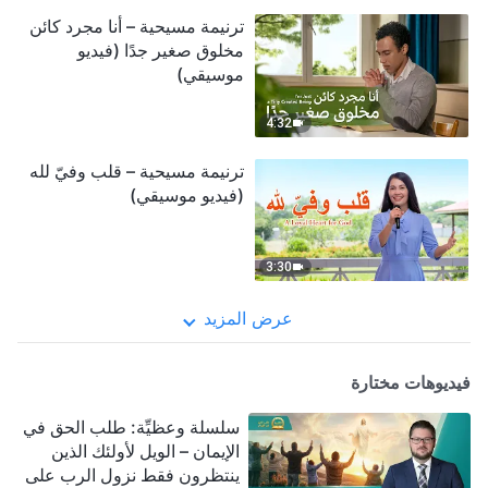
ترنيمة مسيحية – أنا مجرد كائن
مخلوق صغير جدًا (فيديو
موسيقي)
4:32
ترنيمة مسيحية – قلب وفيّ لله
(فيديو موسيقي)
3:30
عرض المزيد
فيديوهات مختارة
سلسلة وعظيِّة: طلب الحق في
الإيمان – الويل لأولئك الذين
ينتظرون فقط نزول الرب على