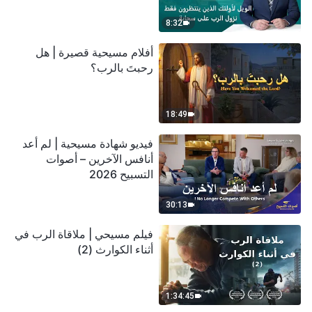
سحابة
8:32
أفلام مسيحية قصيرة | هل
رحبتَ بالرب؟
18:49
فيديو شهادة مسيحية | لم أعد
أنافس الآخرين – أصوات
التسبيح 2026
30:13
فيلم مسيحي | ملاقاة الرب في
أثناء الكوارث (2)
1:34:45