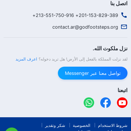
اتصل بنا
201-153-829-389+ 213-551-750-916+
contact.ar@godfootsteps.org
نزل ملكوت الله.
لقد نزلت المملكة بالفعل إلى الأرض! هل تريد دخوله؟
اعرف المزيد
تواصل معنا عبر Messenger
اتبعنا
شروط الاستخدام
الخصوصية
شكر وتقدير