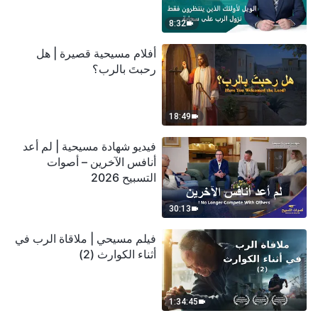
سحابة
8:32
أفلام مسيحية قصيرة | هل
رحبتَ بالرب؟
18:49
فيديو شهادة مسيحية | لم أعد
أنافس الآخرين – أصوات
التسبيح 2026
30:13
فيلم مسيحي | ملاقاة الرب في
أثناء الكوارث (2)
1:34:45