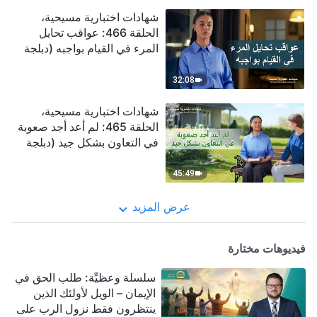
شهادات اختبارية مسيحية،
الحلقة 466: عواقب تحايل
المرء في القيام بواجبه (دبلجة
عربية)
32:08
شهادات اختبارية مسيحية،
الحلقة 465: لم أعد أجد صعوبة
في التعاون بشكل جيد (دبلجة
عربية)
45:49
عرض المزيد
فيديوهات مختارة
سلسلة وعظيِّة: طلب الحق في
الإيمان – الويل لأولئك الذين
ينتظرون فقط نزول الرب على