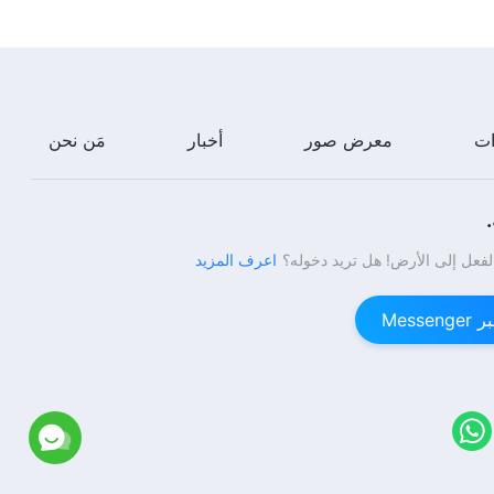
ات
معرض صور
أخبار
مَن نحن
لفعل إلى الأرض! هل تريد دخوله؟
اعرف المزيد
Mess