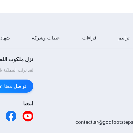
ترانيم
قراءات
عظات وشركة
شهاد
نزل ملكوت الله.
لقد نزلت المملكة با
تواصل معنا عبر enger
اتبعنا
contact.ar@godfootsteps