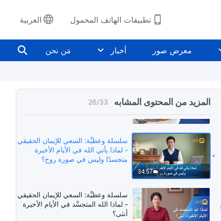
32:16
تطبيقات الهاتف المحمول
العربية
سلسلة وعظيِّة: السعي للإيمان
الحقيقي – هل سيظل المخلِّص يدعى
معرض صور
أخبار
مَن نحن
يسوع عندما يعود؟
33:56
سلسلة وعظيِّة: السعي للإيمان الحقيقي
- من هو الإله الواحد الحق؟
المزيد من المحتوى المشابه
26
/
33
22:49
سلسلة وعظيِّة: السعي للإيمان الحقيقي
- لماذا يأتي الله في الأيام الأخيرة
متجسدًا وليس في صورة روح؟
34:57
سلسلة وعظيِّة: السعي للإيمان الحقيقي
- لماذا الله المتجسِّد في الأيام الأخيرة
أنثى؟