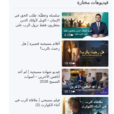
21:42
فيديوهات مختارة
سلسلة وعظيِّة: السعي للإيمان
سلسلة وعظيِّة: طلب الحق في
الحقيقي – ماذا قصد الرب يسوع حقًا
الإيمان – الويل لأولئك الذين
عندما قال على الصليب "قد أُكمل"؟
ينتظرون فقط نزول الرب على
26:16
سحابة
8:32
سلسلة وعظيِّة: السعي للإيمان
أفلام مسيحية قصيرة | هل
الحقيقي – كيف يخلِّص المخلِّص البشرية
رحبتَ بالرب؟
عندما يأتي
17:03
18:49
فيديو شهادة مسيحية | لم أعد
أنافس الآخرين – أصوات
التسبيح 2026
30:13
فيلم مسيحي | ملاقاة الرب في
أثناء الكوارث (2)