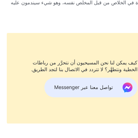
دة في الخلاص من قبل المخلِّص نفسه، وهو شيء سيندمون عليه
 الأخيرة، لكنه صار جسدًا باعتباره ابن الإنسان؟ في هذه الحلقة من
زيد عن عمل الله.
كيف يمكن لنا نحن المسيحيون أن نتحرَّر من رباطات
الخطية ونتطهَّر؟ لا تتردد في الاتصال بنا لتجد الطريق.
تواصل معنا عبر Messenger