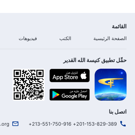
القائمة
الصفحة الرئيسية
الكتب
فيديوهات
حمِّل تطبيق كنيسة الله القدير
اتصل بنا
.org
201-153-829-389+ 213-551-750-916+