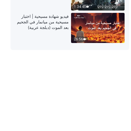
1:34:45
فيديو شهادة مسيحية | اختبار
مسيحية من ميانمار في الجحيم
بعد الموت (دبلجة عربية)
26:56