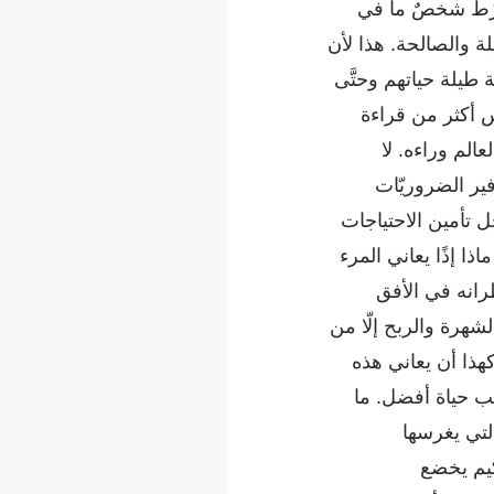
تورَّط شخصٌ ما في
لة والصالحة. هذا لأن
 طيلة حياتهم وحتَّى
س أكثر من قراءة
عالم وراءه. لا
ير الضروريّات
ل تأمين الاحتياجات
ا إذًا يعاني المرء
رانه في الأفق
شهرة والربح إلّا من
هذا أن يعاني هذه
ب حياة أفضل. ما
لتي يغرسها
كيم يخضع