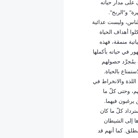
ان على مدار حياته
ة" و"الربح".
لناس، وليست عدائية
وا أهداف الحياة
اتية منمقة، فهذه
ر في حياته بأكملها
بمُجرَّد حصولهم
ستمتاع بالحياة.
اللذة والانخراط في
م، وحتى كلّ ما
يرغبون فيهما.
رداد كلّ ما كان
ا إلى الشيطان
مطلق. كما أنهم قد