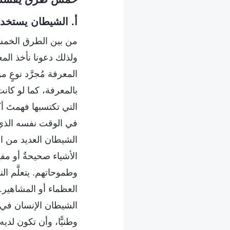
أ. الشيطان يستخدم
من بين الطرق الخمس ا
ولذلك دعونا نأخذ المع
المعرفة مُجرَّد نوعٍ 
بالمعرفة، كما لو كانت
التي تكتسبها فهمتَ أكث
في الوقت نفسه الذي 
الشيطان العديد من ا
الأشياء صحيحةٌ أو مفي
وطموحاتهم. يتعلَّم ا
العظماء أو المشاهير. 
الشيطان الإنسان في أ
وطنيًّا، وأن تكون لديه