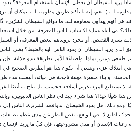
: ماذا يريد الشيطان أن يعطي الإنسان باستخدام المعرفة؟ يقود ا
مة الله). نعم، إنه بالتأكيد طريق مقاومة الله. يمكنك أن ترى 
 هي أنهم يبدأون بمقاومة لله. ما دوافع الشيطان الشرّيرة إذًا
ذلك؟ في أثناء عملية اكتساب الناس للمعرفة، من خلال استخدام
ذلك بسرد القصص، أو مجرد تزويدهم ببعض المعرفة، أو السماح 
يق الذي يريد الشيطان أن يقود الناس إليه بالضبط؟ يظن الناس 
مر طبيعي ومبرر تمامًا. ولصياغة الأمر بطريقة تبدو جذابة، فإ
ني امتلاك عزم، وينبغي أن يكون هذا هو الطريق الصحيح في الح
الخاصة، أو بناء مسيرة مهنية ناجحة في حياته، أليست هذه طريق
 لا يستطيع المرء تكريم أسلافه فحسب، بل تتاح له أيضًا الف
س هذا شيئًا جيدًا؟ هذا شيء جيد في نظر الناس الدنيويين، وبالنس
جابيًا. ومع ذلك، هل يقود الشيطان، بدوافعه الشريرة، الناس إلى
الحد؟ بالطبع لا. في الواقع، بغض النظر عن مدى عظم تطلعات 
 رغبات الإنسان أو مدى مشروعيتها، فإن كلّ ما يريد الإنسان 