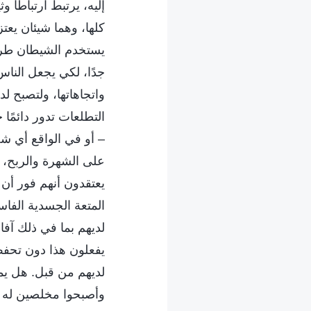
إليه، يرتبط ارتباطًا و
كلها، وهما شيئان يعت
يستخدم الشيطان طريقة
جدًا، لكي يجعل الناس
واتجاهاتها، ولتصبح ل
التطلعات تدور دائمً
– أو في الواقع أي شخص
على الشهرة والربح، يص
يعتقدون أنهم فور أن
المتعة الجسدية الفاس
لديهم بما في ذلك آفا
يفعلون هذا دون تحفظ
لديهم من قبل. هل يم
وأصبحوا مخلصين له به