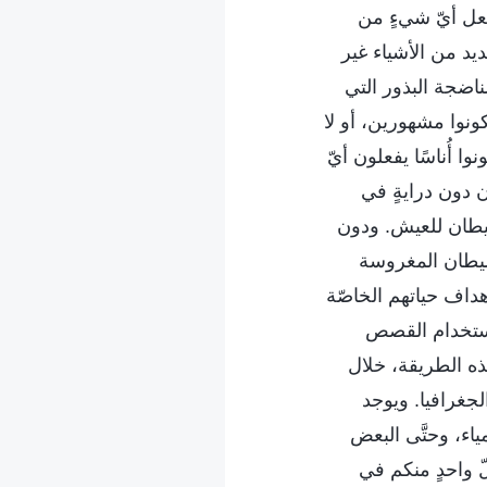
فعل أيّ شيءٍ من
يد من الأشياء غير
اضجة البذور التي
 يكونوا مشهورين، أو لا
نوا أُناسًا يفعلون أيّ
 دون درايةٍ في
شيطان للعيش. ودون
لشيطان المغروسة
 أهداف حياتهم الخاصّة
استخدام القصص
بهذه الطريقة، خلال
لجغرافيا. ويوجد
ياء، وحتَّى البعض
لّ واحدٍ منكم في