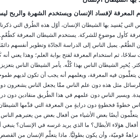
 المعرفة لإفساد الإنسان ويستخدم الشهرة والربح ليس
لتي يُفسِد بها الشيطان الإنسان، أوّل هذه الطُرق التي ذكرنا
رفة كأول موضوعٍ للشركة. يستخدم الشيطان المعرفة كطُعْمٍ. أنص
من الطُعْم. يميل الناس إلى الدراسة الجادّة وتطوير أنفسهم دائمً
 سلاحًا، ثم استخدام المعرفة لفتح بوابة العلم؛ وهذا يعني أنه كُ
ر. يُخبِر الشيطان الناس بهذا كُلَّه. يأمر الشيطان الناس بتعزيز ال
يتعلَّمون فيه المعرفة، ويعلمهم أنه يجب أن تكون لديهم طموح
لرسائل مثل هذه دون علم الناس ممَّا يجعل الناس يشعرون دون
دة. ويسير الناس دون علمهم في هذا الطُريق منقادين دون درايةٍ 
لناس خطوةً فخطوةٍ دون درايةٍ من المعرفة التي قدَّمها الشيط
يتعلَّمون أيضًا بعض الأشياء من أفعال بعض من يعتبرهم الناس أبط
فعال هؤلاء الأبطال؟ ما الذي يريد غرسه في الإنسان؟ ينبغي أ
 نزاهةٌ قوميّة، وأن يكون بطوليًّا. ماذا يتعلَّم الإنسان من القصص