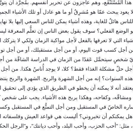
ي هذا المُسْتَنْقَع، وهم عاجزون عن تحرير أنفسهم. بمُجرَّد أن ي
ا يعود يبحث عمّا هو مُشرِقٌ أو ما هو عادل أو تلك الأشياء الجمي
لناس هائلٌ للغاية، وهذه أشياء يمكن للناس السعي إليها بلا نهاية
هو الوضع الفعلي؟ سوف يقول بعض الناس إن تعلُّم المعرفة لي
شياء التي لا تعرفها بالفعل لأجل مواكبة الزمان ولكي لا يتركك ال
من أجل كسب قوت اليوم، أو من أجل مستقبلك، أو من أجل توف
يّ شخصٍ سيتحمَّل عَقدًا من الزمان في الدراسة الشاقّة من أج
 حلّ مشكلة الغذاء فقط؟ كلا، لا يوجد أُناسٌ هكذا. من أجل ماذ
ذه السنوات؟ إنه من أجل الشهرة والربح. الشهرة والربح ينتظ
 يعتقد أنه لا يمكنه أن يخطو في الطريق الذي يؤدي إلى تحقيق ال
، ومشاقّه، وكفاحه، وهكذا يربح هذه الأشياء. يجب على شخص ك
ره الخاصّ في المستقبل ومن أجل التمتُّع في المستقبل وكس
، هل يمكنكم أن تخبروني؟ أليست هي قواعد العيش وفلسفاته ا
 مثل: "أحب الحزب، وأحب البلد، وأحب ديانتك"، و"الرجل الح