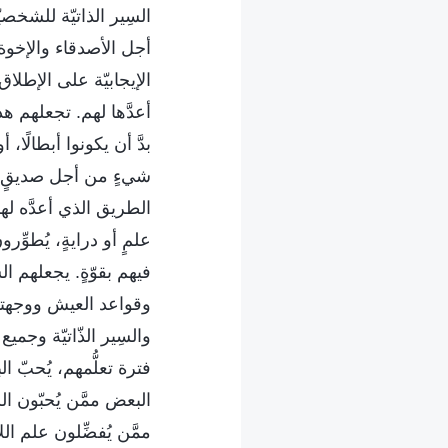
السِير الذاتيّة للشخص
أجل الأصدقاء والإخوة
الإيجابيّة على الإطل
أعدَّها لهم. تجعلهم هذه
بدَّ أن يكونوا أبطالًا، 
شيءٍ من أجل صديقٍ و
الطريق الذي أعدَّه 
علمٍ أو درايةٍ، يُطوّ
فيهم بقوّةٍ. يجعلهم ال
وقواعد العيش ووجهت
والسِير الذّاتيّة وجمي
فترة تعلُّمهم، يُحبّ 
البعض ممَّن يُحبّون ال
ممَّن يُفضِّلون علم ا