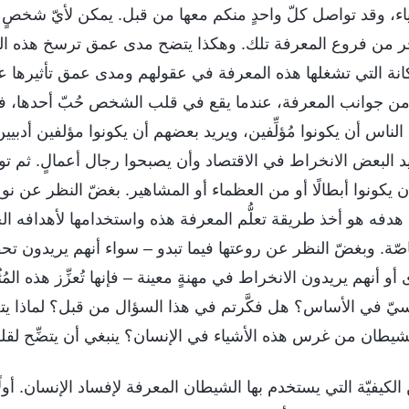
اء، وقد تواصل كلّ واحدٍ منكم معها من قبل. يمكن لأيّ شخصٍ م
 آخر من فروع المعرفة تلك. وهكذا يتضح مدى عمق ترسخ هذه 
لمكانة التي تشغلها هذه المعرفة في عقولهم ومدى عمق تأثيرها علي
 من جوانب المعرفة، عندما يقع في قلب الشخص حُبّ أحدها، فإ
الناس أن يكونوا مُؤلِّفين، ويريد بعضهم أن يكونوا مؤلفين أدبي
يد البعض الانخراط في الاقتصاد وأن يصبحوا رجال أعمالٍ. ثم 
ن يكونوا أبطالًا أو من العظماء أو المشاهير. بغضّ النظر عن 
هدفه هو أخذ طريقة تعلُّم المعرفة هذه واستخدامها لأهدافه ال
صّة. وبغضّ النظر عن روعتها فيما تبدو – سواء أنهم يريدون تح
و أنهم يريدون الانخراط في مهنةٍ معينة – فإنها تُعزِّز هذه المُ
يسيّ في الأساس؟ هل فكَّرتم في هذا السؤال من قبل؟ لماذا 
يطان من غرس هذه الأشياء في الإنسان؟ ينبغي أن يتضِّح لقلو
 الكيفيّة التي يستخدم بها الشيطان المعرفة لإفساد الإنسان. أول