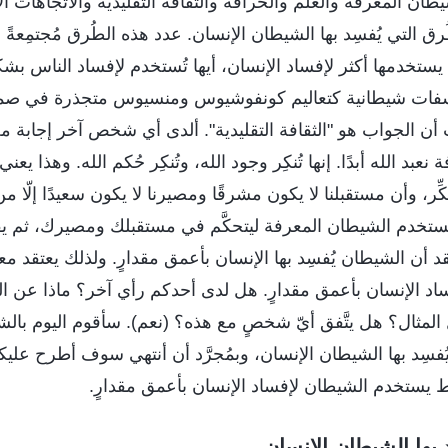
ان المعرفة والعلم والخرافة والثقافة التقليديّة والاتّجاهات الا
ق التي يُفسِد بها الشيطان الإنسان. عدد هذه الطُرق مُجتمِعةً 
ستخدمها أكثر لإفساد الإنسان، أيها تُستخدم لإفساد الناس بش
 فلسفات شيطانية كتعاليم كونفوشيوس ومنسيوس متجذرة في صميم 
أن الجواب هو "الثقافة التقليدية". ألدى أي شخص آخر إجابة مخ
عبد الله أبدًا. إنها تُنكِر وجود الله، وتُنكِر حُكم الله. وهذا يعني
ِر، وأن مستقبلنا لا يكون مشرقًا ومصيرنا لا يكون سعيدًا إلّا م
ستخدم الشيطان المعرفة ليتحكَّم في مستقبلك ومصيرك، ثم يقو
د أن الشيطان يُفسِد بها الإنسان بأعمق مقدارٍ. ولذلك يعتقد
د الإنسان بأعمق مقدارٍ. هل لدى أحدكم رأي آخر؟ ماذا عن العل
 المثال؟ هل يتَّفق أيّ شخصٍ مع هذه؟ (نعم). سأقوم اليوم بالش
سِد بها الشيطان الإنسان، وبمُجرَّد أن أنتهي سوف أطرح علي
بط يستخدم الشيطان لإفساد الإنسان بأعمق مقدارٍ.
ا الشيطان الإنسان