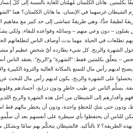
ثيقًا بكلمتين. هاتان الكلمتان مُهمّتان للغاية بالنسبة إلى كلّ إنس
زم الشيطان غرسهما في الإنسان. ما هاتان الكلمتان؟ هما "الشهر
ً لطيفةً جدًّا، وهي طريقةٌ تتماشى إلى حد كبير مع مفاهيم ا
 يقبلون – دون وعي منهم – وسائله وقواعده للبقاء، ولكي يشكل
ديهم تطلعات في الحياة. مهما بدت أوصاف الناس لتطلعاتهم الحي
ا حول الشهرة والربح. كل شيء يطارده أيّ شخصٍ عظيم أو مشهو
 – يتعلَّق بكلمتين فقط: "الشهرة" و"الربح". يعتقد الناس أنه 
بح لديهم رأس مال للتمتع بالمكانة العالية والثروة الكبيرة والا
 يحصلوا على الشهرة والربح، يكون لديهم رأس مال للبحث عن 
قة. يسلِّم الناس عن طيب خاطرٍ ودون درايةٍ، أجسادهم وقلوبه
قهم وأقدارهم إلى الشيطان من أجل هذه الشهرة والربح اللذين 
، ودون حتى شكٍ للحظةٍ واحدة، ودون أن يخطر ببالهم قط است
كن للناس أن يحتفظوا بأي سيطرة على أنفسهم بعد أن سلَّموه
ذه الطريقة؟ لا بالتأكيد. فالشيطان يتحكَّم بهم تمامًا وبشكل 