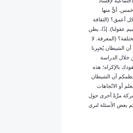
جتماعيّة لإفساد
خمس. أيٌّ منها
كل أعمق؟ (الثقافة
عقولنا). إذًا، يظن
تلفة؟ (المعرفة. لا
 أن الشيطان يُخبِرنا
ن خلال الدراسة
دك بالإكراه؛ هذه
 معظمكم أن الشيطان
م أو الاتّجاهات
ركة مرَّةً أخرى حول
كم بعض الأسئلة لنرى