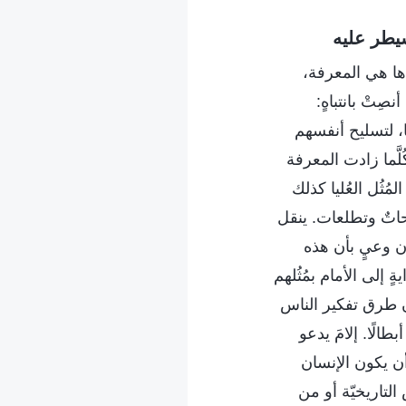
يطر عليه
ها هي المعرفة،
ِتْ بانتباهٍ:
ا، لتسليح أنفسهم
لَّما زادت المعرفة
مُثُل العُليا كذلك
اتٌ وتطلعات. ينقل
 وعيٍ بأن هذه
إلى الأمام بمُثُلهم
ان طرق تفكير الناس
الًا. إلامَ يدعو
ن يكون الإنسان
 التاريخيّة أو من