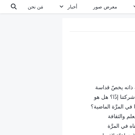
معرض صور
أخبار
مَن نحن
ه ذاته يخصّ قداسة
شركتنا إذًا؟ هل هو
في المرَّة الماضية؟
علم والثقافة
ه في المرَّة