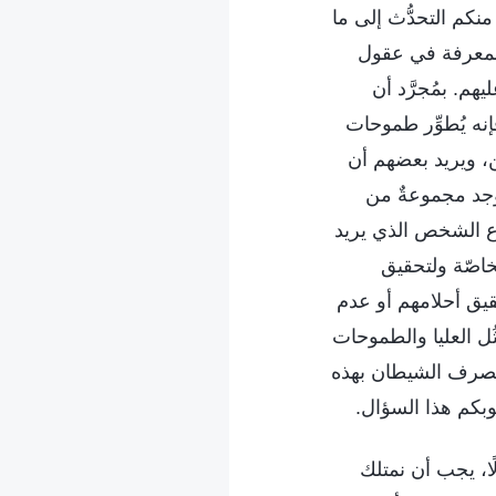
نكم التحدُّث إلى ما
المعرفة في عقول
هم. بمُجرَّد أن
نه يُطوِّر طموحات
ين، ويريد بعضهم أن
توجد مجموعةٌ من
نوع الشخص الذي يريد
خاصّة ولتحقيق
قيق أحلامهم أو عدم
ثُل العليا والطموحات
يتصرف الشيطان بهذه
بكم هذا السؤال.
ًا، يجب أن نمتلك