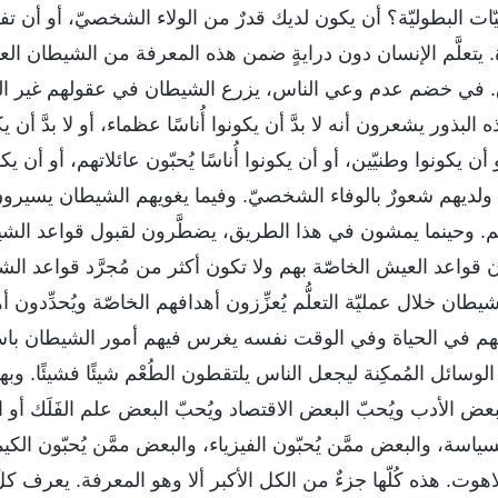
يّات البطوليّة؟ أن يكون لديك قدرٌ من الولاء الشخصيّ، أو أن ت
. يتعلَّم الإنسان دون درايةٍ ضمن هذه المعرفة من الشيطان العد
اق. في خضم عدم وعي الناس، يزرع الشيطان في عقولهم غير الن
 البذور يشعرون أنه لا بدَّ أن يكونوا أُناسًا عظماء، أو لا بدَّ أن
أو أن يكونوا وطنيّين، أو أن يكونوا أُناسًا يُحبّون عائلاتهم، أو أن يكو
لديهم شعورٌ بالوفاء الشخصيّ. وفيما يغويهم الشيطان يسيرون
لهم. وحينما يمشون في هذا الطريق، يضطَّرون لقبول قواعد ال
ِرون قواعد العيش الخاصّة بهم ولا تكون أكثر من مُجرَّد قواعد ا
شيطان خلال عمليّة التعلُّم يُعزِّزون أهدافهم الخاصّة ويُحدِّدون
هم في الحياة وفي الوقت نفسه يغرس فيهم أمور الشيطان ب
ع الوسائل المُمكِنة ليجعل الناس يلتقطون الطُعْم شيئًا فشيئًا. و
البعض الأدب ويُحبّ البعض الاقتصاد ويُحبّ البعض علم الفَلَك أو ا
سياسة، والبعض ممَّن يُحبّون الفيزياء، والبعض ممَّن يُحبّون الكيم
للاهوت. هذه كُلّها جزءٌ من الكل الأكبر ألا وهو المعرفة. يعرف ك