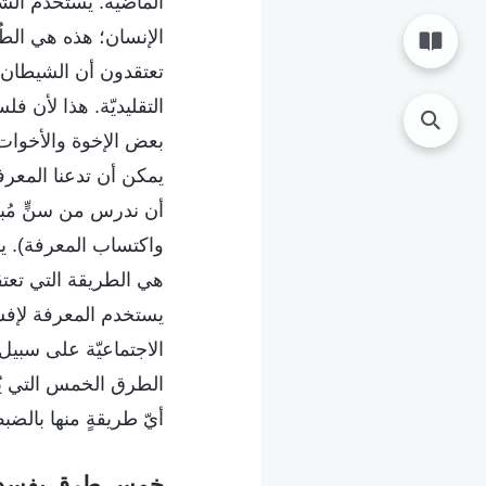
الماضية. يستخدم الشيط
الإنسان؛ هذه هي الطُر
تعتقدون أن الشيطان ي
التقليديّة. هذا لأن
بعض الإخوة والأخوات 
يمكن أن تدعنا المعرفة ن
أن ندرس من سنٍّ مُبكّ
واكتساب المعرفة). ي
هي الطريقة التي تعتق
يستخدم المعرفة لإفسا
الاجتماعيّة على سبيل
الطرق الخمس التي يُف
أيّ طريقةٍ منها بالض
خمس طرق يفسد به