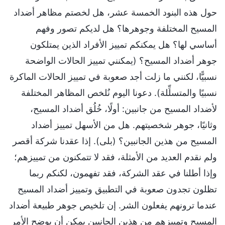
حول هذه البنود الخمسة عشر، هل لخصتم مظاهر أضداد
المسيح المختلفة وجوهرها؟ هل لديكم تصور وفهم
أساسي لها؟ هل يمكنكم تمييز الأفراد الذين يمتلكون
جوهر أضداد المسيح؟ (يمكنني تمييز الحالات الواضحة
نسبيًّا، لكنني ما زلت أجد صعوبة في تمييز الحالات الماكرة
نسبيًا والمتسلِّلة). دعونا اليوم نُلخص المظاهر المختلفة
لأضداد المسيح من جانبين: أولًا، خُلُق أضداد المسيح،
وثانيًا، جوهر شخصيتهم. هل من الأسهل تمييز أضداد
المسيح من هذين الجانبين؟ (بلى). إذا عقدنا شركة أقصر
ولم نقدم العديد من الأمثلة، فقد لا تتمكنون من تمييزهم؛
وإذا أطلنا في عقد الشركة، فقد تفهمون، لكنكم ربما
تظلون تجدون صعوبة في التطبيق وتمييز أضداد المسيح
عندما ترونهم يفعلون الشر. إن تلخيص جوهر طبيعة أضداد
المسيح وتمييزهم من هذين الجانبين يمكن أن يوضح الأمر