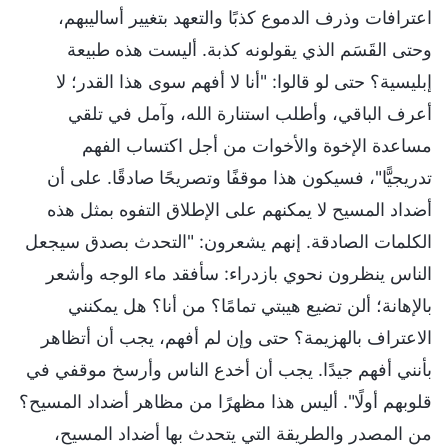
اعترافات وذرف الدموع كذبًا والتعهد بتغيير أساليبهم،
وحتى القَسَم الذي يقولونه كذبة. أليست هذه طبيعة
إبليسية؟ حتى لو قالوا: "أنا لا أفهم سوى هذا القدر؛ لا
أعرف الباقي، وأطلب استنارة الله، وآمل في تلقي
مساعدة الإخوة والأخوات من أجل اكتساب الفهم
تدريجيًّا"، فسيكون هذا موقفًا وتصريحًا صادقًا. على أن
أضداد المسيح لا يمكنهم على الإطلاق التفوه بمثل هذه
الكلمات الصادقة. إنهم يشعرون: "التحدث بصدق سيجعل
الناس ينظرون نحوي بازدراء: سأفقد ماء الوجه وأشعر
بالإهانة؛ ألن تضيع هيبتي تمامًا؟ من أنا؟ هل يمكنني
الاعتراف بالهزيمة؟ حتى وإن لم أفهم، يجب أن أتظاهر
بأنني أفهم جيدًا. يجب أن أخدع الناس وأرسخ موقفي في
قلوبهم أولًا". أليس هذا مظهرًا من مظاهر أضداد المسيح؟
من المصدر والطريقة التي يتحدث بها أضداد المسيح،