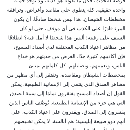
فرصة للتحدث، فكل ما يقوله هو كذبة، ولا توجد جملة
واحدة حقيقية. كله ينطوي على مقاصد وأغراض، وترافقه
مخططات الشيطان. هذا ليس شخصًا صادقًا. أن يكون
المرء قادرًا على الكذب في أي موقف، حتى لو كان
السيف على رقبته؛ أليس هذا شخصًا لا أمل فيه؟ انطلاقًا
من مظاهر اعتياد الكذب المختلفة لدى أضداد المسيح،
فإن أكاذيبهم كثيرة جدًا. الغرض من حديثهم هو خداع
الناس، وتعميتهم، وتضليلهم. كل كلماتهم تمتلئ
بمخططات الشيطان ومقاصده، وتفتقر إلى أي مظهر من
مظاهر الصدق الذي ينتمي إلى الإنسانية الطبيعية. يمكن
القول إن أضداد المسيح يفتقرون تمامًا إلى سمة الصدق
التي هي جزء من الإنسانية الطبيعية. يُوصَّف الناس الذين
يفتقرون إلى الصدق، ويقدرون على اعتياد الكذب، على
أنهم ذوو طبيعة إبليسية؛ هم أبالسة. لا يمكن تخليصهم