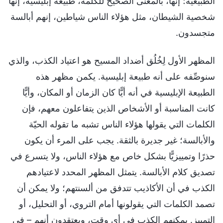
الطبيعية؛ إنها، بالمعنى الصحيح للكلمة، طبيعة إبليسية، إنها
شخصية الشيطان، مثل هؤلاء الناس شياطين، إنهم أبالسة
متجسدون.
المظهر الأول لِخُلُق أضداد المسيح هو اعتياد الكذب، والذي
سنوصِّفه على أنه طبيعة إبليسية. يكمن مظهر هذه
الطبيعة الإبليسية في أنه أيًّا كان الزمان أو المكان، وأيًّا
كانت المناسبة أو الأشخاص الذين يتفاعلون معهم، فإن
الكلمات التي يقولها هؤلاء الناس تشبه ما تقوله الحيّة
والأبالسة؛ غير جديرة بالثقة. يجب على المرء أن يكون
حذرًا وتمييزيًّا بشكل خاص مع هؤلاء الناس، ولا يتسرع في
تصديق كلام الأبالسة. يتمثل المظهر المحدد لاعتيادهم
الكذب في أن الأكاذيب تتدفق من ألسنتهم؛ ولا يمكن أن
تصمد الكلمات التي يقولونها أمام التروي، أو التحليل، أو
التمييز. يمكنهم الكذب في أي وقت، ويعتقدون أنهم – في