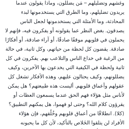
وغشهم وتضليلهم – مَن يضللون، وماذا يقولون عندما
يريدون تضليلهم، وما الطرق التي يستخدمونها لبدء
المحادثة، وما الأمثلة التي يستخدمونها لجعل الناس
يصدقون. بغض النظر عما يقولونه أو يفكرون فيه، فإنهم لا
يحملون في قلوبهم موقفًا صادقًا، أو آراء صادقة، أو أفكارًا
صادقة. يقضون كل لحظة من حياتهم، وكل ثانية، في حالة
من الرغبة في خداع الناس والتلاعب بهم. يفكرون في كل
ثانية ولحظة في الكيفية التي يخدعون بها الآخرين، وكيف
يضللونهم، وكيف يحتالون عليهم، وهذه الأفكار تشغل كل
عقولهم وأعماق قلوبهم. أليست هذه طبيعتهم؟ هل يمكن
لأناس مثل هؤلاء فهم الحق عندما يسمعون العظات أو
يقرؤون كلام الله؟ وحتى لو فهموا، هل يمكنهم التطبيق؟
(كلا). انطلاقًا من أعماق قلوبهم وخُلُقهم، فإن هؤلاء
الأفراد لن يتلقوا الخَلاص بالتأكيد، لأن كل ما يحبونه