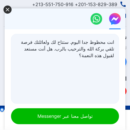
201-153-829-389+ 213-551-750-916+
contact.ar@godfootsteps.org
نزل ملكوت الله.
انت محظوظ جدا اليوم. ستتاح لك ولعائلتك فرصة
لقد نزلت المملكة بالفعل إلى الأرض! هل تريد دخوله؟
اعرف المزيد
تلقي بركة الله والترحيب بالرب. هل أنت مستعد
لقبول هذه النعمة؟
تواصل معنا عبر Messenger
اتبعنا
شروط الاستخدام
الخصوصية
شكر وتقدير
الملحق الرابع:
تلخيص خُلُق أضداد المسيح وجوهر شخصيَّتهم (الجزء الأول)
تواصل معنا عبر Messenger
سياسة ملفات تعريف الارتباط
00:00
45:38
Copyright © 2026
كنيسة الله القدير
جميع الحقوق محفوظة