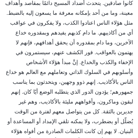
كانوا صادقين. يتحدث أضداد المسيح دائمًا بمقاصد وأهداف
معينة، وما من أحد بإمكانه معرفة ما يسعون إليه بالضبط.
مثل هؤلاء الناس اعتادوا الكذب، ولا يفكرون في عواقب
أي من أكاذيبهم. ما دام كذبهم يفيدهم وبمقدوره خداع
الآخرين، وما دام بمقدوره أن يحقق أهدافهم، فإنهم لا
يهتمون بالعواقب. فور الكشف عنهم، سيستمرون في
الإخفاء والكذب والخداع. إنَّ مبدأ هؤلاء الأشخاص
وأسلوبهم في السلوك الذاتي وتعاملهم مع العالم هو خداع
الناس بالأكاذيب. إنهم ذوو وجهين، ويتحدثون بما يناسب
جمهورهم؛ يؤدون الدور الذي يتطلبه الوضع أيًا كان. إنهم
لبقون وماكرون، وأفواههم مليئة بالأكاذيب، وهم غير
جديرين بالثقة. كل من يتواصل معهم لفترة من الوقت
يُضلّل أو يضطرب، ولا يمكنه تلقي الإمداد أو المساعدة أو
البنيان. لا يهم إن كانت الكلمات الصادرة من أفواه هؤلاء