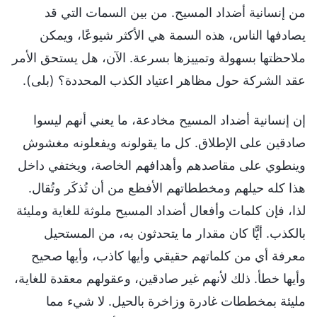
من إنسانية أضداد المسيح. من بين السمات التي قد
يصادفها الناس، هذه السمة هي الأكثر شيوعًا، ويمكن
ملاحظتها بسهولة وتمييزها بسرعة. الآن، هل يستحق الأمر
عقد الشركة حول مظاهر اعتياد الكذب المحددة؟ (بلى).
إن إنسانية أضداد المسيح مخادعة، ما يعني أنهم ليسوا
صادقين على الإطلاق. كل ما يقولونه ويفعلونه مغشوش
وينطوي على مقاصدهم وأهدافهم الخاصة، ويختفي داخل
هذا كله حيلهم ومخططاتهم الأفظع من أن تُذكَر وتُقال.
لذا، فإن كلمات وأفعال أضداد المسيح ملوثة للغاية ومليئة
بالكذب. أيًّا كان مقدار ما يتحدثون به، من المستحيل
معرفة أي من كلماتهم حقيقي وأيها كاذب، وأيها صحيح
وأيها خطأ. ذلك لأنهم غير صادقين، وعقولهم معقدة للغاية،
مليئة بمخططات غادرة وزاخرة بالحيل. لا شيء مما