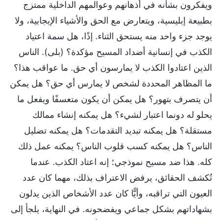
ويفكرون بشأنه في أذهانهم وعوالمهم الداخلية ممتزج
بطبيعة إبليسية، ويتعارض مع الحق والأشياء الإيجابية، ولا
يوجد جزء واحد منه يستحق الثناء. إذًا، هل سمة اعتياد
الكذب في إنسانية أضداد المسيح مؤكدة؟ (بلى). الناس
الذين اعتادوا الكذب لا يمارسون أي حق. ما عواقب هذا؟
ما المظاهر المحددة لشخص لا يمارس أي حق؟ هل يمكن
أن يتصرف بتهور؟ هل يمكن أن يكون متعسفًا ويفعل ما
يحلو له دونما اعتبار لشيء؟ هل يمكنه إنشاء ممالك
مستقلة؟ هل يمكنه تبديد التقدمات؟ هل يمكنه تضليل
الناس؟ هل يمكنه كسب قلوب الناس؟ يمكنه عمل ذلك
كله. هذا ضد مسيح نموذجي؛ إنه اعتاد الكذب. عندما
تُكشف الحقائق، يرفض الاعتراف بذلك، مهما كان عدد
العيون التي تراقبه، وأيًّا كان عدد الأشخاص الذين يدلون
بشهاداتهم بشكل جماعي ويفضحونه. في النهاية، يلجأ إلى