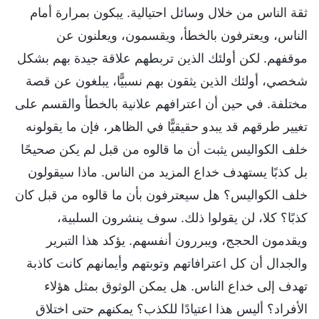
ثقة الناس من خلال وسائل احتيالية. يبكون بمرارة أمام
الناس، ويعترفون بالخطأ، ويقسمون، ويعلنون عن
موقفهم. لكن أولئك الذين تربطهم علاقة جيدة بهم بشكل
شخصي، أولئك الذين يثقون بهم نسبيًّا، يبلغون عن قصة
مختلفة. في حين أن اعترافهم علانية بالخطأ والقسم على
تغيير طرقهم قد يبدو حقيقيًّا في الظاهر، فإن ما يقولونه
خلف الكواليس يثبت أن ما قالوه من قبل لم يكن صحيحًا
بل كذبًا يستهدف خداع المزيد من الناس. ماذا سيقولون
خلف الكواليس؟ هل سيعترفون بأن ما قالوه من قبل كان
كذبًا؟ كلا، لن يقولوا ذلك. سوف ينشرون السلبية،
ويقدمون الحجج، ويبررون أنفسهم. يؤكد هذا التبرير
والجدال أن كل اعترافاتهم وتوبتهم وأيمانهم كانت كاذبة
تهدف إلى خداع الناس. هل يمكن الوثوق بمثل هؤلاء
الأفراد؟ أليس هذا اعتيادًا للكذب؟ يمكنهم حتى اختلاق