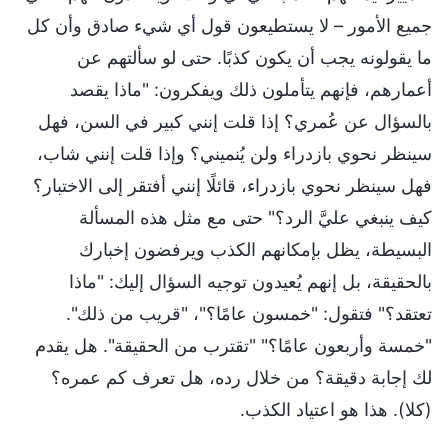
جميع الأمور – لا يستطيعون قول أي شيء صادق وأن كل
ما يقولونه يجب أن يكون كذبًا. حتى لو سألتهم عن
أعمارهم، فإنهم يتأملون ذلك ويفكرون: "ماذا يقصد
بالسؤال عن عُمري؟ إذا قلت إنني كبير في السن، فهل
سينظر نحوي بازدراء ولن يُنميني؟ وإذا قلت إنني شاب،
فهل سينظر نحوي بازدراء، قائلًا إنني أفتقر إلى الاختبار؟
كيف ينبغي عليَّ الرد؟" حتى مع مثل هذه المسألة
البسيطة، يظل بإمكانهم الكذب ويرفضون إخبارك
بالحقيقة، بل إنهم يُعيدون توجيه السؤال إليك: "ماذا
تعتقد؟" فتقول: "خمسون عامًا؟"، "قريب من ذلك".
"خمسة وأربعون عامًا؟" "تقترب من الحقيقة". هل يقدم
لك إجابة دقيقة؟ من خلال رده، هل تعرف كم عمره؟
(كلا). هذا هو اعتياد الكذب.