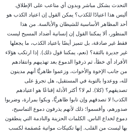
التحدث بشكل مباشر وبدون أي متاعب على الإطلاق.
أليس هذا اعتيادًا للكذب؟ يمكن القول إن اعتياد الكذب هو
أحد المظاهر الأساسية للشيطان والأبالسة. من هذا
المنظور، ألا يمكننا القول إن إنسانية أضداد المسيح ليست
فقط غير صادقة، بل تتميز أيضًا باعتياد الكذب، ما يجعلها
غير جديرة بالثقة؟ (نعم، يمكننا قول ذلك). إذا ارتكب هؤلاء
الأفراد أي خطأ، ثم ذرفوا الدموع بعد تهذيبهم وانتقادهم
من جانب الإخوة والأخوات، وزعموا ظاهريًّا أنهم مدينون
لله، ووعدوا بالتوبة في المستقبل، هل تجرؤ على
تصديقهم؟ (كلا). لم لا؟ أكثر الأدلة إقناعًا هو اعتيادهم
الكذب! لا تصدقهم وإن تابوا ظاهريًّا، وبكوا بمرارة، وضربوا
صدورهم، وأقسموا؛ ذلك لأنهم يذرفون دموع التماسيح،
دموع لخداع الناس. الكلمات الحزينة والنادمة التي ينطقون
بها ليست من القلب. إنها تكتيكات مواتية مُصمَمة لكسب