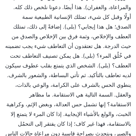
والمراعاة، والغفران). هذا أيضًا. دعونا نلخص ذلك كله.
أولًا وقبل كل شيء، تمتلك الإنسانية الطبيعية سمة
الصدق؛ هل هذا إيجابي؟ (بلى). إضافةً إلى ذلك، تمتلك
العطف والإخلاص، وثمة فرق بين الإخلاص والصدق من
حيث الدرجة. هل تعتقدون أن التعاطف شيء يجب تضمينه
في خُلُق المرء؟ (بلى). هل يمكن تصنيف التعاطف تحت
العطف؟ (بلى). الشخص الذي يتمتع بقلب عطوف سيكون
لديه تعاطف بالتأكيد. ثم تأتي البساطة، والشعور بالشرف.
ينطوي الحس بالشرف على الكرامة، والوعي بالذات،
والعقل. السمة التالية هي الاستقامة. ما مظاهر
الاستقامة؟ إنها تشمل حس العدالة، وبغض الإثم، وكراهية
الخبث، والولع بالأشياء الإيجابية. إذا كان المرء لا يتمتع إلا
بالاستقامة، فهذا غير كاف؛ إذا كان يفتقر إلى التحمُل
والصبر، ويتحدث بصراحة قاسية دون مراعاة حالات الناس