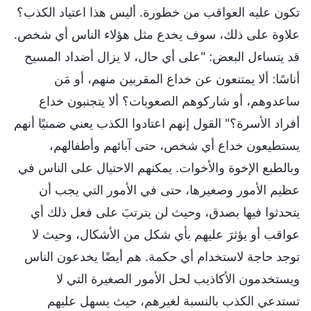
تكون عليه العواقب من خطورة. أليس هذا اعتياد الكذب؟
علاوة على ذلك، سوف يخدع مثل هؤلاء الناس أي شخص.
قد يتساءل البعض: "على أي حال، لا يزال أضداد المسيح
أناسًا: ألا يمتنعون عن خداع المقربين منهم، أو مَن
ساعدوهم، أو شاركوهم الصعوبات؟ ألا يتجنبون خداع
أفراد الأسرة؟" القول إنهم اعتادوا الكذب يعني ضمنيًا أنهم
يستطيعون خداع أي شخص، حتى آبائهم وأطفالهم،
وبالطبع الإخوة والأخوات. يمكنهم الاحتيال على الناس في
عظيم الأمور وصغيرها، حتى في الأمور التي يجب أن
يتحدثوا فيها بصدق، وحيث لن يترتبَ على فعل ذلك أي
عواقب أو يؤثرَ عليهم بأي شكل من الأشكال، وحيث لا
توجد حاجة لاستخدام أي حكمة. هم أيضًا يخدعون الناس
ويستخدمون الأكاذيب لحل الأمور الصغيرة التي لا
تستدعي الكذب بالنسبة لغيرهم، حيث يسهل عليهم