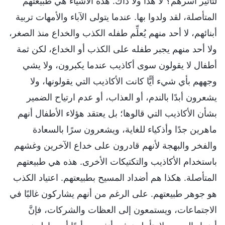
لتأثير أسرهم؟ لا هذا ولا ذاك. هذه الأشياء هي طبيعتهم
المتأصلة، لقد ولدوا بها. عندما يتولى الآباء والأمهات تربية
أبنائهم، لا أحد منهم يُعلِّم طفله الكذب والخداع منذ الصغر،
ولا أحد منهم يجبر طفله على الكذب أو الخداع، لكن ثمة
أطفال لا يقولون سوى أكاذيب عندما يكبرون، ولا يشي
وجههم بأي شيء أيًّا كانت الأكاذيب التي يقولونها، ولا
يشعرون أبدًا بالندم، أو العذاب، أو عدم ارتياح الضمير
بشأن الأكاذيب التي قالوها؛ بل يعتقد هؤلاء الأطفال أنهم
ماهرين جدًا وأذكياء للغاية، ويشعرون سرًا بالسعادة
والفخر والبهجة لأنهم قادرون على خداع الآخرين وغشهم
باستخدام الأكاذيب والتكتيكات الأخرى. هذه هي طبيعتهم
المتأصلة. هكذا هم أضداد المسيح بطبيعتهم. اعتياد الكذب
هو جوهر طبيعتهم. على الرغم من أنهم يشاركون غالبًا في
الاجتماعات، ويستمعون إلى العظات والشركات، فإنَّ