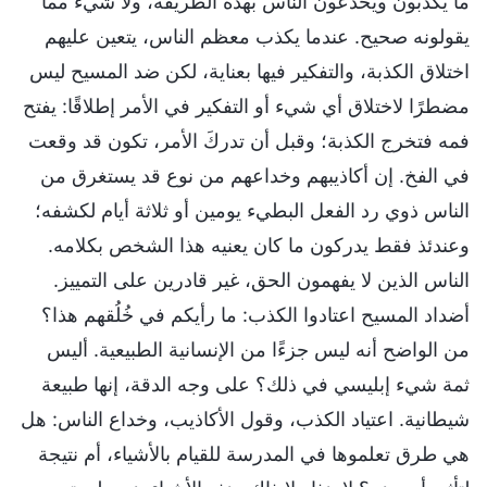
ما يكذبون ويخدعون الناس بهذه الطريقة، ولا شيء مما
يقولونه صحيح. عندما يكذب معظم الناس، يتعين عليهم
اختلاق الكذبة، والتفكير فيها بعناية، لكن ضد المسيح ليس
مضطرًا لاختلاق أي شيء أو التفكير في الأمر إطلاقًا: يفتح
فمه فتخرج الكذبة؛ وقبل أن تدركَ الأمر، تكون قد وقعت
في الفخ. إن أكاذيبهم وخداعهم من نوع قد يستغرق من
الناس ذوي رد الفعل البطيء يومين أو ثلاثة أيام لكشفه؛
وعندئذ فقط يدركون ما كان يعنيه هذا الشخص بكلامه.
الناس الذين لا يفهمون الحق، غير قادرين على التمييز.
أضداد المسيح اعتادوا الكذب: ما رأيكم في خُلُقهم هذا؟
من الواضح أنه ليس جزءًا من الإنسانية الطبيعية. أليس
ثمة شيء إبليسي في ذلك؟ على وجه الدقة، إنها طبيعة
شيطانية. اعتياد الكذب، وقول الأكاذيب، وخداع الناس: هل
هي طرق تعلموها في المدرسة للقيام بالأشياء، أم نتيجة