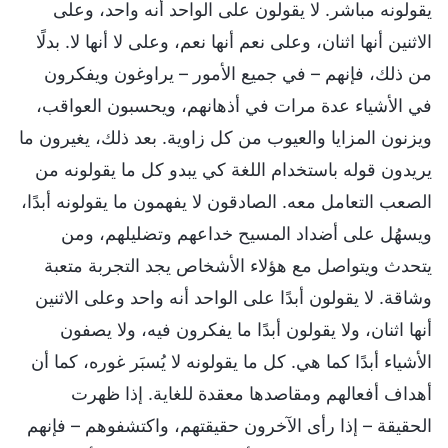
يقولونه مباشر. لا يقولون على الواحد أنه واحد، وعلى
الاثنين أنها اثنان، وعلى نعم أنها نعم، وعلى لا أنها لا. بدلًا
من ذلك، فإنهم – في جميع الأمور – يراوغون ويفكرون
في الأشياء عدة مرات في أذهانهم، ويحسبون العواقب،
ويزنون المزايا والعيوب من كل زاوية. بعد ذلك، يغيرون ما
يريدون قوله باستخدام اللغة كي يبدو كل ما يقولونه من
الصعب التعامل معه. الصادقون لا يفهمون ما يقولونه أبدًا،
ويسهُل على أضداد المسيح خداعهم وتضليلهم، ومن
يتحدث ويتواصل مع هؤلاء الأشخاص يجد التجربة متعبة
وشاقة. لا يقولون أبدًا على الواحد أنه واحد وعلى الاثنين
أنها اثنان، ولا يقولون أبدًا ما يفكرون فيه، ولا يصفون
الأشياء أبدًا كما هي. كل ما يقولونه لا يُسبَر غوره، كما أن
أهداف أفعالهم ومقاصدها معقدة للغاية. إذا ظهرت
الحقيقة – إذا رأى الآخرون حقيقتهم، واكتشفوهم – فإنهم