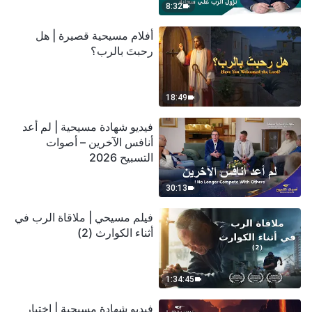
8:32
أفلام مسيحية قصيرة | هل
رحبتَ بالرب؟
18:49
فيديو شهادة مسيحية | لم أعد
أنافس الآخرين – أصوات
التسبيح 2026
30:13
فيلم مسيحي | ملاقاة الرب في
أثناء الكوارث (2)
1:34:45
فيديو شهادة مسيحية | اختبار