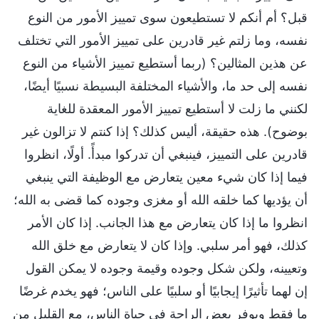
قبل؟ أم أنكم لا تستطيعون سوى تمييز الأمور من النوع
نفسه، وما زلتم غير قادرين على تمييز الأمور التي تختلف
عن هذين المثالين؟ (ربما أستطيع تمييز الأشياء من النوع
نفسه إلى حد ما، والأشياء المختلفة البسيطة نسبيًا أيضًا،
لكنني ما زلت لا أستطيع تمييز الأمور المعقدة للغاية
بوضوح). هذه حقيقة، أليس كذلك؟ إذا كنتم لا تزالون غير
قادرين على التمييز، فينبغي أن تدركوا مبدأً. أولًا، انظروا
فيما إذا كان شيء معين يتعارض مع الوظيفة التي ينبغي
أن يؤديها كما خلقه الله أو مغزى وجوده كما قضى به الله؛
انظروا ما إذا كان يتعارض مع هذا الجانب. إذا كان الأمر
كذلك، فهو أمر سلبي. وإذا كان لا يتعارض مع خلق الله
وتعيينه، ولكن شكل وجوده وقيمة وجوده لا يمكن القول
إن لهما تأثيرًا إيجابيًا أو سلبيًا على الناس؛ فهو يخدم غرضًا
ما فقط ويوفر بعض الراحة في حياة الناس، مع القليل من