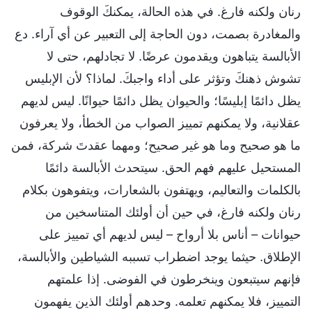
رنان ولكنه فارغ. في هذه الحالة، يمكنكَ الوقوف
والمغادرة بصمت، دون الحاجة إلى التعبير عن أي آراء. دع
الأبالسة يتباهون ويقدمون عرضًا. لا تجادلهم، حتى لا
تشوش ذهنكَ وتؤثر على أداء واجبكَ. لماذا؟ لأن الإبليس
يظل دائمًا إبليسًا؛ والحيوان يظل دائمًا حيوانًا. ليس لديهم
عقلانية، ولا يمكنهم تمييز الصواب من الخطأ، ولا يعرفون
ما هو صحيح وما هو غير صحيح؛ ومهما عقدتَ شركة، فمن
المستحيل عليهم فهم الحق. سيتحدث الأبالسة دائمًا
بالكلمات والتعاليم، ويهتفون بالشعارات، ويتفوهون بكلام
رنان ولكنه فارغ، في حين أن أولئك المتناسخين من
حيوانات – أناس بلا أرواح – ليس لديهم أي تمييز على
الإطلاق. حيثما يوجد اضطراب تسببه الشياطين والأبالسة،
فإنهم سيتبعون وينخرطون في الفوضى. إذا علمتهم
التمييز، فلا يمكنهم تعلمه. وحدهم أولئك الذين يفهمون