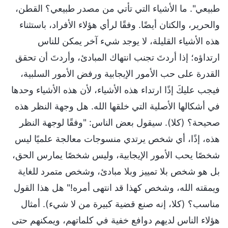
طبيعي". ما الأشياء التي تأتي من مصدر طبيعي؟ القطن،
والحرير، والكتان أيضًا. وفقًا لرأي هؤلاء الأفراد، باستثناء
هذه الأشياء القليلة، لا يوجد شيء آخر يمكن للناس
ارتداؤه؛ إذا أردتَ تجنب انتهاك المبادئ، وأردتَ أن تحقق
القدرة على حب الأمور الإيجابية ورفض الأمور السلبية،
فيجب عليكَ إذًا ارتداء هذه الأشياء، لأن هذه الأشياء وحدها
في أشكالها الأصلية التي خلقها الله. هل وجهة النظر هذه
صحيحة؟ (كلا). سيقول بعض الناس: "وفقًا لوجهة النظر
هذه، إذًا، أي شخص يرتدي منسوجات معالجة علميًا ليس
شخصًا يحب الأمور الإيجابية، وليس شخصًا يمارس الحق،
بل هو شخص بلا تمييز وبلا مبادئ، وشخص متمرد للغاية
ويمقته الله، وشخص كهذا قد انتهى أمره!" هل هذا القول
مناسب؟ (كلا، إنه صنع قضية كبيرة من لا شيء). أمثال
هؤلاء الناس لديهم دوافع خفية في كلماتهم، ويمكنهم حتى