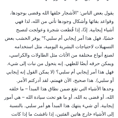
يقول بعض الناس: "الأشجار خلقها الله وقضى بوجودها،
وقواعد بقائها وأشكال وجودها تأتي من الله، لذا فهي
أشياء إيجابية. إذًا، إذا قُطعت شجرة وعولجت لتصبح
خشبًا، فهل هذا أمر إيجابي أم سلبي؟" يوفر الخشب بعض
التسهيلات لاحتياجات البشرية اليومية، مثل استخدامه
لصنع أنواع مختلفة من الأثاث مثل الطاولات والكراسي،
ويمكن حرقه أيضًا للطهي. إنه يتحول من نبات إلى شيء.
فهل هذا أمر إيجابي أم سلبي؟ (لا يمكن القول إنه إيجابي
أو سلبي). هذا صحيح، الآن فهمتم، لقد أدركتم الأمر.
وحدها الأشياء التي تقع ضمن نطاق هذا المبدأ – ما خلقه
الله، أو قضى به الله، أو ما هو تحت سيادة الله – هي أمور
إيجابية. أي شيء ينتهك هذا المبدأ هو أمر سلبي. بالنسبة
إلى الأشياء خارج هاتين الفئتين، إذا ناقشتَ ما إذا كانت