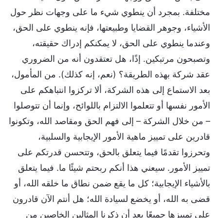
مختلفة. بمجرد أن ينطوي شيء ما على وجهات نظر حول
الأشياء، وجوهر القضايا وطبيعتها، فإنه ينطوي على الحق،
وعندما ينطوي على الحق، لا يمكنكم إدراك حقيقته،
وتصبحون مرتبكين. إذًا، هل تعتقدون أنه من الضروري
عقد شركة بهذه الطريقة؟ (نعم، إنه كذلك). من المأمول،
بعد الاستماع إلى هذه الشركة، ألا تركزوا انتباهكم على
الأمور نفسها أو تتعلموا الالتزام باللوائح، وإنما أن تتوصلوا
– من خلال الشركة – إلى فهم الحق ومقاصد الله، وتكونوا
قادرين على تمييز ماهية الأمور الإيجابية والسلبية،
وتحرزوا تقدمًا فيما يتعلق بالحق، وتتحسن قدرتكم على
تمييز الأمور. سيعني هذا أنكم ربحتم شيئًا ما. فيما يتعلق
بالأشياء الإيجابية؛ كل ما يقع ضمن نطاق ما خلقه الله، أو
قضى به الله، أو يخضع لسيادة الله؛ هل أنتم الآن قادرون
على تمييزها جميعًا بعد أن ذكرنا المثالين الخاصين من