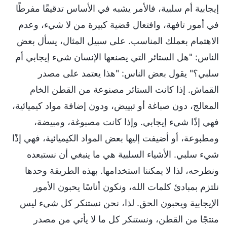
إيجابية أم سلبية، فالأمر يشبه في الأساس تدقيقًا مفرطًا
في أمور تافهة، وافتعال قضية كبيرة من لا شيء، وعدم
الاهتمام بعملك المناسب. على سبيل المثال، يسأل بعض
الناس: "هل الستائر التي يصنعها الإنسان شيء إيجابي أم
سلبي؟" يقول بعض الناس: "هذا يعتمد على مصدر
القماش. إذا كانت الستائر مصنوعة من القطن الخام
المعالج، دون صباغة أو تبييض، ودون إضافة مواد كيميائية،
فهي إذًا شيء إيجابي. وإذا كانت مصبوغة، ومبيضة،
ومطبوعة، أو أضيفت إليها بعض المواد الكيميائية، فهي إذًا
شيء سلبي. الأشياء السلبية هي ما ينبغي أن نستبعده
ونطرحه، لذا لا يمكننا استخدامها. بهذه الطريقة وحدها
نلتزم بمبادئ كلمات الله، ونكون أناسًا يحبون الأمور
الإيجابية ويحبون الحق. لذا، نحن نستنكر كل شيء ليس
منتجًا من القطن، ونستنكر كل ما لا يأتي من مصدر