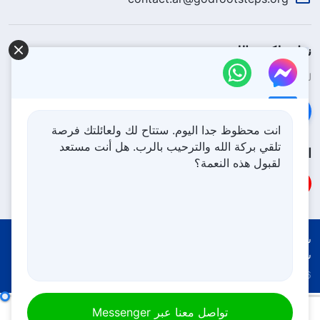
نزل ملكوت الله.
لقد نزلت المملكة بالفعل إلى الأرض! هل تريد دخوله؟
اعرف المزيد
تواصل معنا عبر Messenger
انت محظوظ جدا اليوم. ستتاح لك ولعائلتك فرصة
تلقي بركة الله والترحيب بالرب. هل أنت مستعد
اتبعنا
لقبول هذه النعمة؟
شروط الاستخدام
الخصوصية
شكر وتقدير
سياسة ملفات تعريف الارتباط
Copyright © 2026
كنيسة الله القدير
جميع الحقوق محفوظة
كيفية السعي إلى الحق (18)
الجزء الرابع
تواصل معنا عبر Messenger