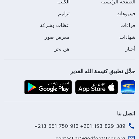
الصفحة الرئيسية
الكتب
فيديوهات
ترانيم
قراءات
عظات وشركة
شهادات
معرض صور
أخبار
مَن نحن
حمِّل تطبيق كنيسة الله القدير
اتصل بنا
201-153-829-389+ 213-551-750-916+
contact.ar@godfootsteps.org