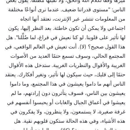
ميِّزها وفقًا لكلام الله والحق، ولا تقبلها مطلقًا. يقول بعض
الناس: "مستوى قدراتنا ضعيف. عندما نرى أنواعًا مختلفة
من المعلومات تنتشر عبر الإنترنت، نعتقد أنها اتجاه
اجتماعي ولا يمكن أن تكون خاطئة. بعد النظر إليها، يكون
لها تأثير على قلوبنا. لو كنا نعيش في فراغ، لما ضُلِّلنا". هل
هذا القول صحيح؟ (لا). أنت تعيش في العالم الواقعي، في
المجتمع الحالي، وسوف تسمع حتمًا العديد من الأصوات
الغريبة والأقوال والنظريات الغريبة. ستدخل هذه الأقوال
حتمًا إلى قلبك، حيث سيكون لها تأثير، وتغير أفكارك. يعتقد
الناس أنهم ما داموا يعيشون في هذا المجتمع، وما داموا
يعيشون بين الناس، فسوف يتأثرون دون إرادتهم، ما لم
يعيشوا في أعماق الجبال والغابات أو يحبسوا أنفسهم في
غرفة صغيرة، لا يستمعون، ولا ينظرون، ولا يفكرون في
هذه الأشياء، وفي هذه الحالة ستكون قلوبهم نقية. هل