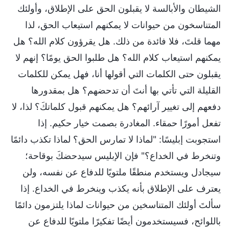
الشيطان والأبالسة لا يقبلون الحق على الإطلاق، وأولئك
المتناسخون من حيوانات لا يمكنهم استيعاب الحق، لذا
مهما قلتَ، فلا فائدة من ذلك. هل يقرؤون كلام الله؟ هل
يمكنهم استيعاب كلام الله؟ هل طلبوا الحق يومًا؟ إنهم لا
يقبلون حتى الكلمات التي أقولها أنا، فهل يمكن للكلمات
القليلة التي تأتي بها أنتَ أن تدحضهم؟ هل بمقدورها
دفعهم إلى تغيير آرائهم؟ هل يمكنهم قبول كلماتكَ؟ لذا، لا
تفعل أمورًا حمقاء. المغادرة بصمت خيار حكيم. إذا
استجوبت إبليسًا: "لماذا لا تمارس الحق؟ لماذا تكذب دائمًا
وتنخرط في الخداع؟" فإن الإبليس سيدحضكَ بوقاحة؛
سيجادل ويستخدم منطقًا ملتويًا للدفاع عن نفسه، ولن
يعترف على الإطلاق بأنه يكذب وينخرط في الخداع. إذا
سألتَ أولئك المتناسخين من حيوانات لماذا يلتزمون دائمًا
باللوائح، فسيستخدمون أيضًا تفكيرًا ملتويًا للدفاع عن