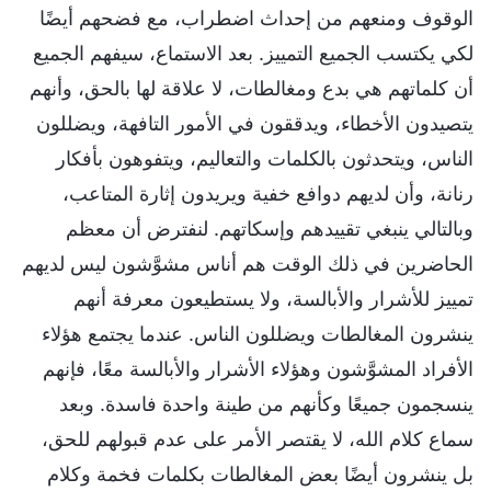
الوقوف ومنعهم من إحداث اضطراب، مع فضحهم أيضًا
لكي يكتسب الجميع التمييز. بعد الاستماع، سيفهم الجميع
أن كلماتهم هي بدع ومغالطات، لا علاقة لها بالحق، وأنهم
يتصيدون الأخطاء، ويدققون في الأمور التافهة، ويضللون
الناس، ويتحدثون بالكلمات والتعاليم، ويتفوهون بأفكار
رنانة، وأن لديهم دوافع خفية ويريدون إثارة المتاعب،
وبالتالي ينبغي تقييدهم وإسكاتهم. لنفترض أن معظم
الحاضرين في ذلك الوقت هم أناس مشوَّشون ليس لديهم
تمييز للأشرار والأبالسة، ولا يستطيعون معرفة أنهم
ينشرون المغالطات ويضللون الناس. عندما يجتمع هؤلاء
الأفراد المشوَّشون وهؤلاء الأشرار والأبالسة معًا، فإنهم
ينسجمون جميعًا وكأنهم من طينة واحدة فاسدة. وبعد
سماع كلام الله، لا يقتصر الأمر على عدم قبولهم للحق،
بل ينشرون أيضًا بعض المغالطات بكلمات فخمة وكلام