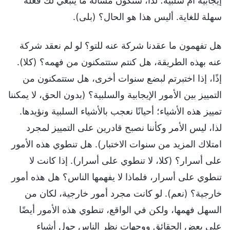
إيجابية أم سلبية؛ لذا، ستكون مسألة ما ينبغي لك فعله
سهلة للغاية. أليس هذا هو الحال؟ (بلى).
هل تفهمون ما عقدنا شركة عنه للتو؟ لو لم نعقد شركة
عنه بهذه الطريقة، هل كنتم ستتمكنون من فهمه؟ (كلا).
إذًا، إذا اختبرتم لبضع سنوات أخرى، هل ستتمكنون من
التمييز بين الأمور الإيجابية والسلبية؟ (بدون الحق، لا يمكننا
تمييز هذه الأشياء؛ أحيانًا نعجب بالأشياء السلبية ونؤيدها.
لذا، ليس الأمر وكأننا نصبح قادرين على التمييز لمجرد
امتلاك المزيد من سنوات الاختبار). هل تنطوي هذه الأمور
على أسرار؟ (كلا، لا تنطوي على أسرار). إذا كانت لا
تنطوي على أسرار، فلماذا لا يفهمها الناس؟ هل هذه أمور
خارجية؟ (نعم). لو كانت مجرد أمور خارجية، لكان من
السهل فهمها، ولكن في الواقع، تنطوي هذه الأمور أيضًا
على بعض الحقائق ووجهات نظر الناس حول أشياء