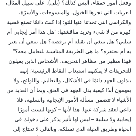
وفعل أمور حمقاء، أليس كذلك؟ (بلى). على سبيل المثال،
العربات التي تجرها الخيول، والمنسوجات، والأسرّة،
والكراسي التي تحدثنا عنها للتو؛ إذا كنتَ دائمًا تصنع قضية
كبيرة من لا شيء وتريد مناقشتها: "هل هذا أمر إيجابي أم
سلبي؟ هل ينبغي أن نقبله أم نرفضه؟ هل ينبغي أن نعتز
به أم نحتقره؟ ما هي الطريقة المناسبة للتعامل معه؟"
فهذا مظهر من مظاهر التحريف. الأشخاص الذين يميلون
للتحريفات لا يمكنهم استيعاب النقاط الرئيسية؛ إنهم
يبذلون الجهد دائمًا في الأشكال، والتعاليم، واللوائح، ولا
يفهمون أبدًا كيفية بذل الجهد في الحق. وبما أن العديد من
الأشياء لا تتضمن مسألة الأمور الإيجابية والسلبية، فلا
داعي لعقد شركة عنها. هذا لأنها – كونها ليست أمورًا
إيجابية ولا سلبية – ليس لها تأثير يذكر على دخولك في
الحياة وطريق الحياة الذي تسلكه، وبالتالي لا تحتاج إلى