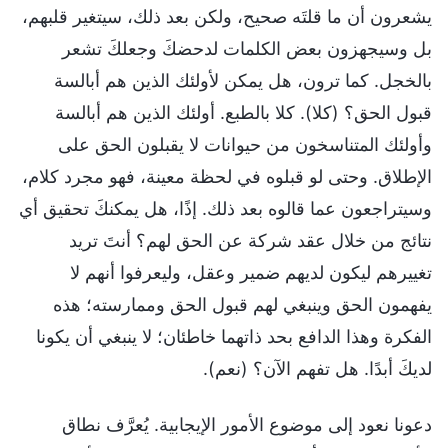
يشعرون أن ما قلتَه صحيح، ولكن بعد ذلك، سيتغير قلبهم،
بل وسيجهزون بعض الكلمات لدحضكَ وجعلكَ تشعر
بالخجل. كما ترون، هل يمكن لأولئك الذين هم أبالسة
قبول الحق؟ (كلا). كلا بالطبع. أولئك الذين هم أبالسة
وأولئك المتناسخون من حيوانات لا يقبلون الحق على
الإطلاق. وحتى لو قبلوه في لحظة معينة، فهو مجرد كلام،
وسيتراجعون عما قالوه بعد ذلك. إذًا، هل يمكنكَ تحقيق أي
نتائج من خلال عقد شركة عن الحق لهم؟ أنتَ تريد
تغييرهم ليكون لديهم ضمير وعقل، وليعرفوا أنهم لا
يفهمون الحق وينبغي لهم قبول الحق وممارسته؛ هذه
الفكرة وهذا الدافع بحد ذاتهما خاطئان؛ لا ينبغي أن يكونا
لديكَ أبدًا. هل تفهم الآن؟ (نعم).
دعونا نعود إلى موضوع الأمور الإيجابية. يُعرَّف نطاق