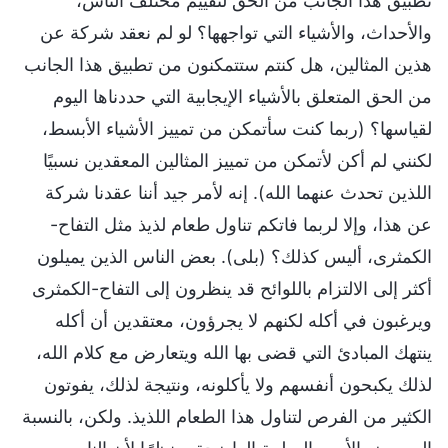
تطبيق هذا الجانب من الحق لتقييم مختلف الناس،
والأحداث، والأشياء التي تواجهها؟ لو لم نعقد شركة عن
هذين المثالين، هل كنتم ستتمكنون من تطبيق هذا الجانب
من الحق المتعلق بالأشياء الإيجابية التي حددناها اليوم
لقياسها؟ (ربما كنت سأتمكن من تمييز الأشياء الأبسط،
لكنني لم أكن لأتمكن من تمييز المثالين المعقدين نسبيًا
اللذين تحدث عنهما الله). إنه لأمر جيد أننا عقدنا شركة
عن هذا، وإلا لربما فاتكم تناول طعام لذيذ مثل التفاح-
الكمثرى، أليس كذلك؟ (بلى). بعض الناس الذين يميلون
أكثر إلى الالتزام باللوائح قد ينظرون إلى التفاح-الكمثرى
ويرغبون في أكله لكنهم لا يجرؤون، معتقدين أن أكله
ينتهك المبادئ التي قضى بها الله ويتعارض مع كلام الله،
لذلك يكبحون أنفسهم ولا يأكلونه، ونتيجة لذلك، يفوتون
الكثير من الفرص لتناول هذا الطعام اللذيذ. ولكن، بالنسبة