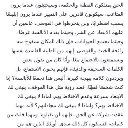
الحق يمتلكون الفطنة والحكمة، وسيختبئون عندما يرون
المتاعب. سيكونون قادرين على التمييز عندما يرون إبليسًا
يسبب اضطرابًا، ولن ينخرطوا في الفوضى، عالمين أن
عليهم الابتعاد عن الشر. وحيثما يقدم الأبالسة عرضًا،
وحيثما تجتمع الحيوانات، فإن ذلك المكان ستفوح منه
رائحة الخبث والفوضى. إنهم من الطينة الفاسدة نفسها
ويستمتعون بالاجتماع معًا. وأيًا كان من يقول بعض
الكلمات السخيفة والدنيئة، فإنهم يحبون الاستماع، بل
ويرددون كلامه ببهجة كبيرة. أليس هذا تجمعًا للأبالسة؟ إذا
كنتَ شخصًا فطِنًا، فعند رؤية مثل هذا الموقف، ينبغي لك
الابتعاد بسرعة وعدم الاختلاط بهم. لماذا لا ينبغي لك
الاختلاط بهم؟ ولماذا لا ينبغي لك مجادلتهم؟ لأنه مهما
عقدت شركة عن الحق، فإنهم لن يقبلوه؛ ومهما قلتَ من
كلمات، فسيكون كل ذلك سدى. أولئك الذين هم من