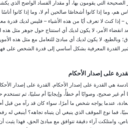
ر الصحيحة التي يقومون بها، أو مقدار الفساد الواضح الذي يك
س هم، وما إذا كانوا أشخاصًا صالحين أم لا، وما إذا كانوا أناسً
س – إذا كنتَ لا تعرف أيًا من هذه الأشياء – فليس لديك قدرة م
بعد انقضاء الأمر، لا يكون لديك أي استنتاج حول جوهر مثل هذه 
ق؛ وبالطبع، لا يكون لديك أي مبادئ للتعامل مع مثل هذه الأمور
ير القدرة المعرفية بشكل أساسي إلى قدرة الشخص على فهم ال
ادسة هي القدرة على إصدار الأحكام. القدرة على إصدار الأحكام
أم غير صحيح، وصوابًا أم خطأً، وإيجابيًا أم سلبيًا، ثم تستخد
ادة، عندما يواجه شخص ما أمرًا، سواء كان قد رآه من قبل أم لا، 
سبيًا، فما نوع الموقف الذي ينبغي أن يتبناه تجاهه؟ أينبغي له ر
ص، وامتلكت آراء دقيقة تتوافق مع مبادئ الحق، فهذا يثبت أن 