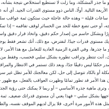
أو ما جذر المشكلة، وما زلت لا تستطيع استخلاص نتيجة بشأنه، 
الأربعة التالية. أولًا، الناس ذوو مستوى القدرات الجيد. أي أ
عات قليلة – وهذه حالة عاجلة حيث ستكون ثمة عواقب سلبية 
جه، أو حتى تضع خطة للحد من الخسائر لوقف تفاقمه – إذا تمكنت
رًا وبشكل حاسم من إصدار حكم دقيق، واتخاذ قرار دقيق واست
يك مستوى قدرات جيدًا. لنفترض، مع ذلك، أنك تشعر فقط بوجو
ما جذرها، وفي الفترة الزمنية العادية للتعامل مع هذا الأمر، 
لك، أنت تنتظر وتراقب تطوره بشكل سلبي فحسب، وفقط من خلا
ر حكمًا ليس دقيقًا جدًا، وبعد ذلك تستمر في الانتظار والمراقب
لة أو بالكاد تتوصل إلى حل، لكن معالجتك للأمر تظل غير سر
كان هذا الأمر قد تطور تمامًا وظهرت العواقب بالفعل، مع ظهور 
 وترى ماهية جذره الأساسي – أو ربما لا يمكنك حتى رؤية الجذر 
واجهها بشكل سلبي – فهذا يعني أن مستوى قدراتك ضعيف. ثمة
ثل هذه الأمور مرة أخرى، فلا يزال لديهم الموقف نفسه، والطر