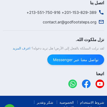
اتصل بنا
201-153-829-389+ 213-551-750-916+
contact.ar@godfootsteps.org
نزل ملكوت الله.
لقد نزلت المملكة بالفعل إلى الأرض! هل تريد دخوله؟
اعرف المزيد
تواصل معنا عبر Messenger
اتبعنا
شروط الاستخدام
الخصوصية
شكر وتقدير