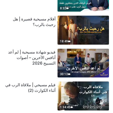
سحابة
8:32
أفلام مسيحية قصيرة | هل
رحبتَ بالرب؟
18:49
فيديو شهادة مسيحية | لم أعد
أنافس الآخرين – أصوات
التسبيح 2026
30:13
فيلم مسيحي | ملاقاة الرب في
أثناء الكوارث (2)
1:34:45