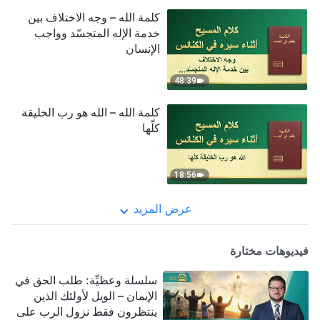
كلمة الله – وجه الاختلاف بين
خدمة الإله المتجسّد وواجب
الإنسان
48:39
كلمة الله – الله هو رب الخليقة
كلّها
18:56
عرض المزيد
فيديوهات مختارة
سلسلة وعظيِّة: طلب الحق في
الإيمان – الويل لأولئك الذين
ينتظرون فقط نزول الرب على