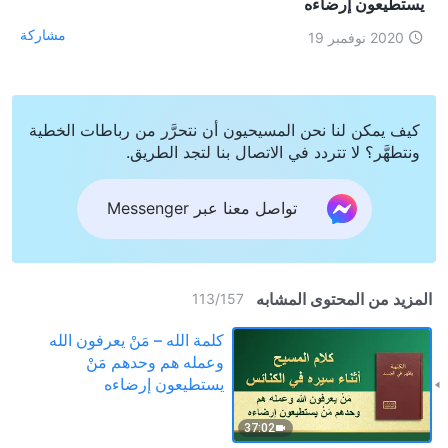
يستطيعون إرضاءه
مشاركة
2020 نوفمبر 19
كيف يمكن لنا نحن المسيحيون أن نتحرَّر من رباطات الخطية
ونتطهَّر؟ لا تتردد في الاتصال بنا لتجد الطريق.
تواصل معنا عبر Messenger
المزيد من المحتوى المشابه
113
/
157
كلمة الله – مَنْ يعرفون الله
وعمله هم وحدهم مَنْ
يستطيعون إرضاءه
37:02