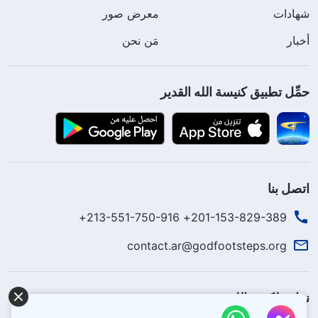
شهادات
معرض صور
أخبار
مَن نحن
حمِّل تطبيق كنيسة الله القدير
اتصل بنا
201-153-829-389+ 213-551-750-916+
contact.ar@godfootsteps.org
نزل ملكوت الله.