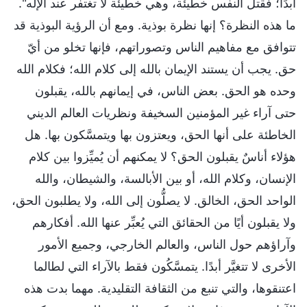
أبدًا؛ فقتل النفس خطيئة، وهي خطيئة لا تغتفر عند الإله".
ما هذه النظرة؟ إنها نظرة بوذية. ومع أن الرؤية البوذية قد
تتوافق مع مفاهيم الناس وتصوراتهم، فإنها تخلو من أيّ
حق. يجب أن يستند الإيمان بالله إلى كلام الله؛ فكلام الله
وحده هو الحق. بعض الناس، في إيمانهم بالله، يقبلون
حتى آراء غير المؤمنين السخيفة ونظريات العالم الديني
الخاطئة على أنها الحق، ويعتزون بها ويتمسَّكون بها. هل
هؤلاء أناسٌ يقبلون الحق؟ لا يمكنهم أن يُميِّزوا بين كلام
الإنسان، وكلام الله، أو بين الأبالسة، والشيطان، والله
الواحد الحق، الخالق. لا يصلُّون إلى الله، ولا يطلبون الحق،
ولا يقبلون أيًا من الحقائق التي يُعبِّر عنها الله. أفكارهم
وآراؤهم حول الناس، والعالم الخارجي، وجميع الأمور
الأخرى لا تتغيَّر أبدًا. يتمسَّكُون فقط بالآراء التي لطالما
اعتنقوها، والتي تنبع من الثقافة التقليدية. مهما بدت هذه