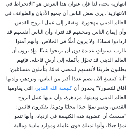
انتهازية بحتة، لذا فإن عنوان هذا الغرض هو "الانخراط في
الانتهازية". يرى بعض الناس أن جميع الأديان والطوائف في
العالم الديني مهجورة، وتفتقر إلى عمل الروح القدس،
وأن إيمان الناس ومحبتهم قد فترا، وأن الناس أنفسهم قد
ازدادوا فسادًا، ولا يرون أملًا في الخلاص، وأنهم آمنوا
بالرب لسنواتٍ عديدة دون أن يربحوا شيئًا. وإذ يرون أن
العالم الديني قد تحوَّل بأكمله إلى أرضٍ قاحلة، فإنهم
يطلبون طريقًا لأنفسهم للمضي قدمًا. يتأملون متسائلين:
"أية كنيسةٍ الآن تضم عددًا أكبر من الناس، وتزدهر، ولديها
آفاق للتطور؟" يجدون أن
كنيسة الله القدير
، التي يقاومها
العالم الديني ويدينها، مزدهرة، وأن لديها عمل الروح
القدس، وتنمو نموًا جيدًا محليًا ودوليًا. يفكرون قائلين:
"سمعتُ أن عضوية هذه الكنيسة في ازدياد، وأنها تنمو
نموًا جيدًا، وأنها تمتلك قوى عاملة وموارد مادية ومالية