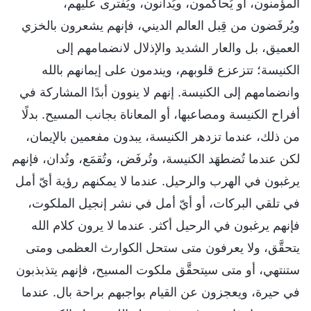
المؤمنون، أو يُحاكَمون، ويُدانون، ويُفترى عليهم،
ويُرفَضون من قِبل العالم الديني، فإنهم يشعرون بالخزي
العميق، بل والعار الشديد والإذلال لانضمامهم إلى
الكنيسة؛ تتزعزع قلوبهم، ويندمون على إيمانهم بالله
وانضمامهم إلى الكنيسة. إنهم لا ينوون أبدًا المشاركة في
أفراح الكنيسة ومصاعبها، أو المعاناة بجانب المسيح. بدلًا
من ذلك، عندما تزدهر الكنيسة، يبدون مفعمين بالإيمان،
لكن عندما تُضطهَد الكنيسة، وتُرفَض، وتُقمَع، وتُدان، فإنهم
يرغبون في الهرب والرحيل. عندما لا يمكنهم رؤية أيّ أمل
في تلقي البركات، أو أيّ أمل في نشر إنجيل الملكوت،
فإنهم يرغبون في الرحيل أكثر. عندما لا يرون كلام الله
يتحقَّق، ولا يعرفون متى ستحل الكوارث العظمى ومتى
ستنتهي، أو متى سيتحقَّق ملكوت المسيح، فإنهم يتذبذبون
في حيرة، ويعجزون عن القيام بواجبهم براحة بال. عندما