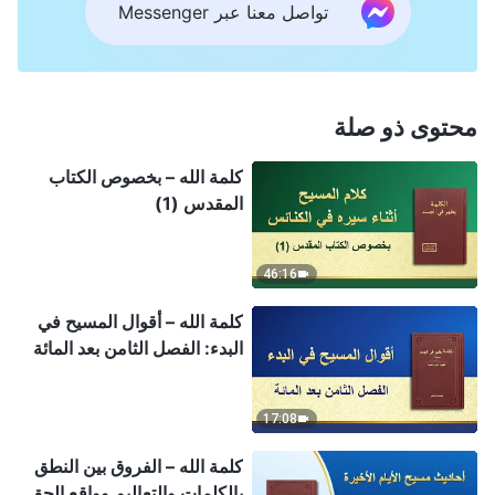
تواصل معنا عبر Messenger
محتوى ذو صلة
كلمة الله – بخصوص الكتاب
المقدس (1)
46:16
كلمة الله – أقوال المسيح في
البدء: الفصل الثامن بعد المائة
17:08
كلمة الله – الفروق بين النطق
بالكلمات والتعاليم وواقع الحق