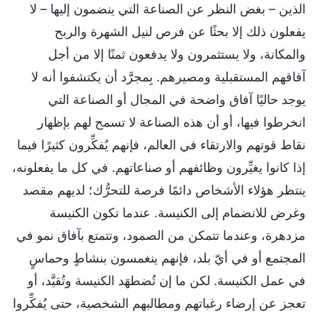
الذين – بغض النظر عن الصناعة التي ينضمون إليها – لا
يفعلون ذلك إلا بحثًا عن فرص لنيل الشهرة والربح
والمكانة، ولا يستثمرون ولا يدفعون ثمنًا إلا من أجل
آفاقهم المستقبلية ومصيرهم. بِمجرَّد أن يكتشفوا أنه لا
يوجد حاليًا آفاق واضحة في المجال أو الصناعة التي
انخرطوا فيها، أو أن هذه الصناعة لا تسمح لهم بإظهار
نقاط قوتهم والارتقاء في العالم، فإنهم يُفكِّرون كثيرًا فيما
إذا كانوا يغيِّرون وظائفهم أو صناعاتهم. في كل ما يفعلونه،
ينتظر هؤلاء الأشخاص دائمًا فرصة للتحرُّك؛ لديهم مقصد
وغرض للانضمام إلى الكنيسة. عندما تكون الكنيسة
مزدهرة، وعندما تتمكن من الصمود، وتتمتع بآفاق نمو في
المجتمع أو في أيّ بلد، فإنهم ينغمسون بنشاطٍ وحماسٍ
في عمل الكنيسة. لكن ما إن تُضطهَد الكنيسة وتُقيَّد، أو
تعجز عن إرضاء رغباتهم ومطالبهم الشخصية، حتى يُفكِّروا