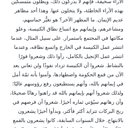
الآراء سخيفة، فإنهم لا يدركون ذلك، ويظلون متمسكين
بهذه الآراء الخاطئة، ولا يتخلون عنها. وهذا أحد مظاهر
عديم الإيمان. ما المظهر الآخر؟ هو تغيُّر حماسهم،
ومشاعرهم، وإيمانهم مع اتساع نطاق الكنيسة، وعلو
مكانتها في المجتمع باستمرار. على سبيل المثال، عندما
انتشر عمل الكنيسة في الخارج واتسع نطاقه، وعندما
انتشر عمل الإنجيل بالكامل، رأوا ذلك وشعروا فورًا
بالنشاط. شعروا أن الكنيسة تزداد نفوذًا ولن تعاني بعد
الآن من قمع الحكومة واضطهادها، وآمنوا بأنه ثمّة أمل
في إيمانهم بالله، وأنهم يستطيعون رفع رؤوسهم عاليًا؛
ولذلك شعروا أنهم بإيمانهم بالله قد راهنوا رهانًا صحيحًا،
وأن رهانهم سيُؤتي ثماره أخيرًا. شعروا أن فرصهم في
ربح البركات تتزايد أكثر فأكثر، وبدأوا أخيرًا يشعرون
بالابتهاج. خلال السنوات السابقة، كانوا يشعرون بالقمع