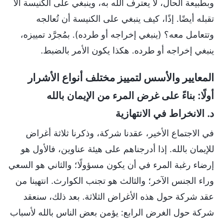
وبطبيعة الحال، لا يعترف الله به، وينبغي على الكنيسة ألا
تقبله أيضًا. إذًا، كيف ينبغي على الكنيسة أن تُعالجه
وتتعامل معه؟ (ينبغي إخراجه أو طرده). بمُجرَّد تمييزه،
ينبغي إخراجه أو طرده. هكذا يكون الأمر بالضبط.
المعايير والأسس لتمييز مختلف أنواع الأشرار
أولًا: بناءً على غرض المرء من الإيمان بالله
د. الانخراط في الانتهازية
في الاجتماع الأخير، عقدنا شركة، وذكرنا ثلاثة أغراض
للإيمان بالله. إذا أدرجناهم على هيئة عناوين، فالأول هو
إرضاء رغبة المرء في أن يكون مسؤولًا؛ والثاني هو السعي
وراء الجنس الآخر؛ والثالث هو تجنب الكوارث. انتهينا من
عقد شركة حول هذه الأغراض الثلاثة. بعد ذلك، سنعقد
شركة حول الغرض الرابع: يؤمن بعض الناس بالله لأسباب