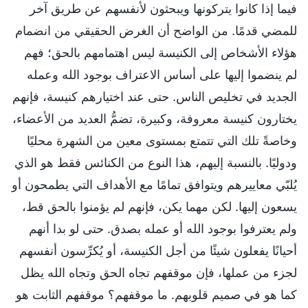
فيما إذا كانوا يتركونها ويبحثون لأنفسهم عن طريق آخر
للمضي قدمًا. من الواضح أن الغرض الحقيقي من انضمام
هؤلاء الأشخاص إلى الكنيسة ليس اهتمامهم بالحق؛ فهم
لم ينضموا إليها على أساس الاعتراف بوجود الله وعمله
الجديد في تخليص الناس. حتى عند اختيارهم كنيسة، فإنهم
يختارون كنيسة معروفة، وكبيرة، تضمُّ العديد من الأعضاء،
وخاصةً تلك التي تتمتع بمستوى معين من الشهرة محليًا
ودوليًا. بالنسبة إليهم، هذا النوع من الكنائس فقط هو الذي
يُلبّي معاييرهم ويتوافق تمامًا مع الأهداف التي يطمحون أو
يسعون إليها. لكن مهما يكن، فإنهم لم يؤمنوا بالحق قط،
ولم يعترفوا بوجود الله أو عمله بصدق. حتى لو بدا أنهم
أحيانًا يفعلون شيئًا من أجل الكنيسة، أو يُكرِّسون أنفسهم
لجزء من عملها، فإن موقفهم تجاه الحق وتجاه الله يظل
كما هو في صميم قلوبهم. ما موقفهم؟ موقفهم الثابت هو