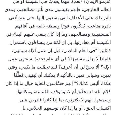
عديمو الإيمان؟ (نعم). مهما يحدث في الكنيسة أو في
العالم الخارجي، فإنهم يقيسون مدى تأثر مصالحهم، ومدى
تأثير ذلك على الأهداف التي يسعون إليها. حتى عند أدنى
بادرة متاعب، يُفكِّرون فورًا وبفطنة بالغة في آفاقهم
المستقبلية ومصالحهم، وما إذا كان ينبغي عليهم البقاء في
الكنيسة أم مغادرتها. بل إن ثَمّة من يتساءلون باستمرار
قائلين: "في العام الماضي، قيل إن عمل الإله سينتهي،
فلماذا لا يزال مستمرًا؟ في أي عام تحديدًا سينتهي عمل
الإله؟ ألا يحقّ لي أن أعرف؟ لقد تحمّلت ما يكفي، وقتي
ثمين، وشبابي ثمين، بالتأكيد لا يمكنك أن تُبقيني مُعلَّقًا
هكذا، أليس كذلك؟" إنهم حسَّاسون للغاية حيال ما إذا كان
كلام الله قد تحقَّق أم لا، وموقف الكنيسة، ومكانتها،
وسمعتها. إنهم لا يكترثون بما إذا كانوا قادرين على
اكتساب الحق، أو ما إذا كان بوسعهم الخلاص، بل