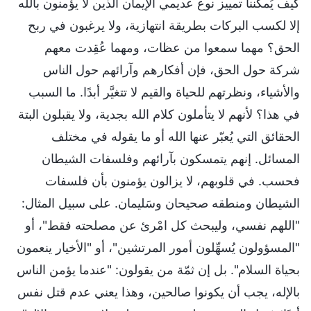
كيف يُمكننا تمييز نوع عديمي الإيمان الذين لا يؤمنون بالله
إلا لكسب البركات بطريقة انتهازية، ولا يرغبون في ربح
الحق؟ مهما سمعوا من عظات، ومهما عُقِدت معهم
شركة حول الحق، فإن أفكارهم وآرائهم حول الناس
والأشياء، ونظرتهم للحياة والقيم لا تتغيَّر أبدًا. ما السبب
في هذا؟ لأنهم لا يتأملون كلام الله بجدية، ولا يقبلون البتة
الحقائق التي يُعبّر عنها الله أو ما يقوله في مختلف
المسائل. إنهم يتمسكون بآرائهم وفلسفات الشيطان
فحسب. في قلوبهم، لا يزالون يؤمنون بأن فلسفات
الشيطان ومنطقه صحيحان وسَليمان. على سبيل المثال:
"اللهم نفسي، وليبحث كل امْرئ عن مصلحته فقط"، أو
"المسؤولون يُسهِّلون أمور المرتشين"، أو "الأخيار ينعمون
بحياة السلام". بل إن ثمّة من يقولون: "عندما يؤمن الناس
بالإله، يجب أن يكونوا صالحين، وهذا يعني عدم قتل نفس