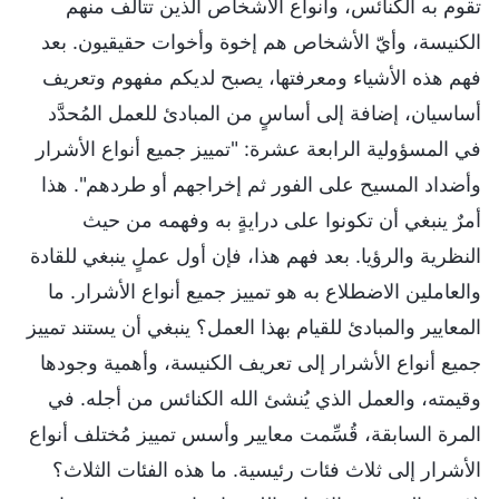
تقوم به الكنائس، وأنواع الأشخاص الذين تتألف منهم
الكنيسة، وأيّ الأشخاص هم إخوة وأخوات حقيقيون. بعد
فهم هذه الأشياء ومعرفتها، يصبح لديكم مفهوم وتعريف
أساسيان، إضافة إلى أساسٍ من المبادئ للعمل المُحدَّد
في المسؤولية الرابعة عشرة: "تمييز جميع أنواع الأشرار
وأضداد المسيح على الفور ثم إخراجهم أو طردهم". هذا
أمرٌ ينبغي أن تكونوا على درايةٍ به وفهمه من حيث
النظرية والرؤيا. بعد فهم هذا، فإن أول عملٍ ينبغي للقادة
والعاملين الاضطلاع به هو تمييز جميع أنواع الأشرار. ما
المعايير والمبادئ للقيام بهذا العمل؟ ينبغي أن يستند تمييز
جميع أنواع الأشرار إلى تعريف الكنيسة، وأهمية وجودها
وقيمته، والعمل الذي يُنشئ الله الكنائس من أجله. في
المرة السابقة، قُسِّمت معايير وأسس تمييز مُختلف أنواع
الأشرار إلى ثلاث فئات رئيسية. ما هذه الفئات الثلاث؟