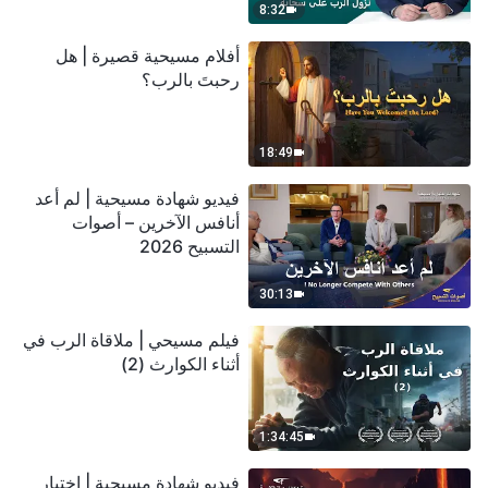
8:32
أفلام مسيحية قصيرة | هل
رحبتَ بالرب؟
18:49
فيديو شهادة مسيحية | لم أعد
أنافس الآخرين – أصوات
التسبيح 2026
30:13
فيلم مسيحي | ملاقاة الرب في
أثناء الكوارث (2)
1:34:45
فيديو شهادة مسيحية | اختبار