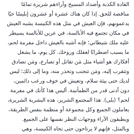
القادة الكذبة وأضداد المسيح وآراءهم شريرة تمامًا
مناقضة للحق. إذا كان هناك عشرة أو عشرون إبليسًا حيًا
يدعمونهم، فإن العيش في مثل هذه الكنيسة يشبه العيش
في مكان تجتمع فيه الأبالسة، في عرين للأبالسة يسيطر
عليه ملك شيطاني؛ فإنه أشبه بالعيش داخل مفرمة لحم،
ما يسبب اضطرابًا لعقلك وروحك. كل يوم، ما يشغل
أفكارك هو أشياء مثل مَن تقاتل أو تصارع، ومَن تصادق
وتتقرب إليه، ومَن تتجنب وتحذر منه، وما إلى ذلك؛ ليس
لديك حتى بيئة سلام، وتعيش في خوف ورعب دائمين،
دون أدنى قدر من الطمأنينة. أليس هذا كأنك في مفرمة
لحم؟ (بلى). هذا المجتمع الشرير، هذه البشرية الشريرة،
يعاملون الجميع وكل مجموعة أو منظمة بنفس الطريقة،
ويطبقون الآراء ووجهات النظر نفسها على الجميع.
وبالمثل، فإنهم لا يرتاحون حتى تجاه الكنيسة، وهي