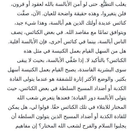
يغلب التطبُّع. حتى لو آمن الأبالسة بالله لعقود أو قرون،
فلن يتغيروا، وهذه حقيقة واضحة للعيان. الآن، صفَّت
كنائس عديدة أولئك الذين هم أبالسة، وهذا شيء جيد،
ويتوافق تمامًا مع مقاصد الله. في بعض الكنائس، نِصف
الناس أبالسة، بينما في كنائس أخرى، فإن الأبالسة أقلية.
هل من السهل القيام بعمل الكنيسة في مثل هذه
الكنائس؟ بالتأكيد لا. إذا صُفِّي الأبالسة، بحيث لا يبقى
سوى البشرية الفاسدة، يصبح القيام بعمل الكنيسة أسهل
بكثير. والوضع الأكثر إثارة للشفقة هو عندما يتولى القادة
الكذبة أو أضداد المسيح السلطة في بعض الكنائس، حيث
يتولى الأبالسة دور القيادة؛ فعندها يتعرض شعب الله
المختار للابتلاء في تلك الكنائس حقًا. قولوا لي، هل يمكن
للقادة الكذبة أو أضداد المسيح الذين يتولون السلطة أن
يجلبوا السلام والفرح لشعب الله المختار؟ إن مفاهيم