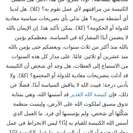
الكنيسة من مراقبتهم لأي عمل تقوم به؟ (كلا). هل لدينا
أي أنشطة سرية؟ هل ندلي بأي تصريحات سياسية معادية
للدولة أو الحكومة؟ (كلا). يمكن تأكيد هذا. إن الإيمان بالله
لا يتضمن أبدًا المشاركة في السياسة. معظمكم يؤمن
بالله منذ أكثر من ثلاث سنوات، وبعضكم حتى يؤمن بالله
منذ عشرين أو ثلاثين عامًا. على مدار كل هذه السنوات
من الاستماع إلى العظات، هل وجد أي شخص أن الكنيسة
قد أدلت بتصريحات معادية للدولة أو المجتمع؟ (كلا). ولا
بأدنى درجة؛ فبيت الله لا يناقش السياسة أبدًا. فضلًا عن
ذلك، فإن
كنيسة الله القدير
قد أسسها الله، وهي بمثابة
تذوق مسبق لملكوت الله على الأرض، وليست منظمة
شكَّلها أي شخص، ولم يؤسسها أي فرد. ما العمل الذي
أسس الله الكنيسة للقيام به إذًا؟ ليس الانخراط في عمل
معادٍ للمجتمع أو الدين أو السياسة. ما عمل الكنيسة إذًا؟