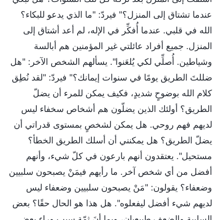
عندما تشتاق إلى المنزل؟" فيردّ: "ما الذي يدعو للبكاء؟
الله في قلبي. عندما أُفكِّر في الإله، لم أعد أشتاق إلى
المنزل. جميع أفراد عائلتي غير المؤمنين هم أبالسة
وشياطين. أُصلِّي لكي يُلعَنوا". يسألهم الشخص الآخر: "هل
ضللتَ الطريق يومًا في سنوات إيمانك؟" فيردّ: "لقد نُطِق
كلام الله بوضوحٍ شديدٍ، فكيف يمكن للمرء أن يضلّ
الطريق؟ أولئك الذين يضلّون هم أشخاص سخفاء ليس
لديهم فهم روحي. هل يمكن لشخصٍ بمستوى قدراتي أن
يضلّ الطريق؟ هل يمكنني أن أسلك الطريق الخطأ؟
مستحيل". يعتقدون أنهم بارعون في كلّ شيء، وأنهم
أفضل من أي شخص آخر. ما رأيهم فيمَنْ يصبحون سلبيين
وضعفاء؟ يقولون: "مَنْ يصبحون سلبيين وضعفاء ليس
لديهم شيء أفضل ليفعلوه". هل هذا هو الحال حقًا؟ بعض
السلبية والضعف طبيعيان، وبما أنَ ثمّة سبب وراء بعض