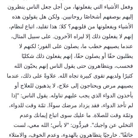
وفعل الأشياء التي يفعلونها، من أجل جعل الناس ينظرون
إليهم بوصفهم أشخاصًا روحانيين. ولكن هل يقولون هذه
الأشياء ويفعلونها من قلوبهم؟ كلا: هذا تقليد، اتباع لنظام،
إنهم لا يفعلون ذلك إلا ليراه الآخرون. على سبيل المثال،
عندما يصيبهم خطب ما، يصلون على الفور؛ لكنهم لا
يطلبون حقًا أو يصلون حقًا، إنهم يفعلون ذلك شكليًا
فحسب، ويتظاهرون حتى يقول الناس إنهم يحبّون الله
كثيرًا ولديهم تقوى كبيرة تجاه الله. علاوةً على ذلك، عندما
يصيبهم مرض ويحتاجون إلى علاج، لا يذهبون للعلاج أو
يأخذون الدواء الذي يجب عليهم تناوله. يقول الناس: "إذا
لم تأخذ الدواء، فقد يزداد مرضك سوءًا. ثمّة وقت للدواء،
وثمّة وقت للصلاة. ما عليك سوى اتباع إيمانك وعدم
التخلي عن واجبك". فيردُّون: "لا بأس؛ الله معي، لست
خائفًا". خارجيًا يتظاهرون بالهدوء، وعدم الخوف، والامتلاء