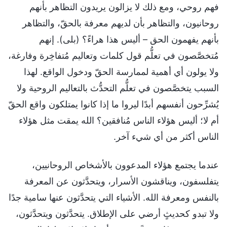
فهم روحي، ومع ذلك لا يزالون يريدون التظاهر بأنهم
روحانيون، والتظاهر بأن لديهم معرفة بالحقّ، والتظاهر
بأنهم يفهمون الحق – أليس هذا هراءً؟ (بلى). إنهم
مُتخصَّصون في تعلُّم قول كلمات وتعاليم مُتفاخِرة وفارغة،
ولا يولون أي أهمية لممارسة الحقّ ودخول الواقع. لهذا
السبب يتخصَّصون في تعلُّم التحدُّث بالتعاليم الروحية ولا
يُشرِّحون أنفسهم أبدًا ليروا ما إذا كانوا يمتلكون واقع الحقّ
أم لا؛ أليس هؤلاء الناس مُنافقين؟ الله يمقت مثل هؤلاء
الناس أكثر من أي شيء آخر.
عندما يجتمع هؤلاء المدعوون بالأشخاص الروحانيين،
يتفلسفون، ويناقشون الأسرار، ويتحدَّثون عن المعرفة
بالنفس ومعرفة الله. الأشياء التي يتحدَّثون عنها سامية جدًا
ولا تبدو كحديثٍ أرضي على الإطلاق. يتحدَّثون ويتحدَّثون،