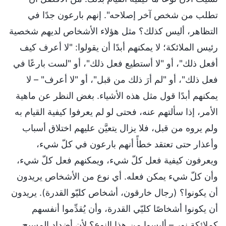
تطلب من شخص آخر إصلاحه". إنهم بارعون جدًا في
التظاهر، أليس كذلك؟ مثل هؤلاء الأشخاص لديهم شخصية
رئيس الملائكة؛ لا يمكنهم أبدًا أن يقولوا: "لا أعرف كيف
أفعل ذلك"، أو "لا أستطيع فعل ذلك"، أو "لست بارعًا في
فعل ذلك"، أو "لم أرَ ذلك من قبل"، أو "لا أعرف" – لا
يمكنهم أبدًا قول مثل هذه الأشياء. بغض النظر عن ماهية
الأمر، إذا سألتهم عنه، فحتى لو لم يعرفوا كيفية القيام به
ولم يروه من قبل، فلا يزال يتعيَّن عليهم اختلاق أسباب
وأعذار حتى تعتقد خطأً أنهم بارعون في كلّ شيء،
ويعرفون كيفية فعل كلّ شيء، ويمكنهم فعل كلّ شيء،
وأن كلّ شيء يمكن فعله. أي نوع من الأشخاص يريدون
أن يكونوا؟ (رجال خارقون، أشخاص كليّو القدرة). يريدون
أن يكونوا أشخاصًا كليّي القدرة، وأن يُقدِّموا أنفسهم
كملائكة نور – أليسوا من هذا النوع؟ لأن أضداد المسيح