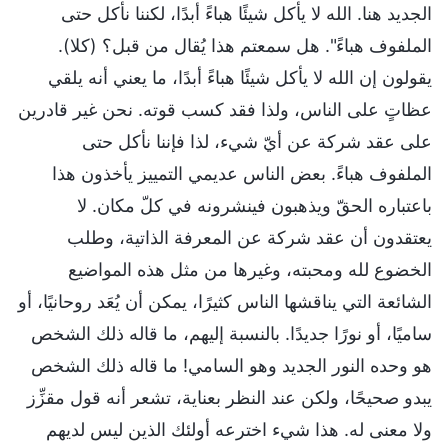
الجديد هنا. الله لا يأكل شيئًا هباءً أبدًا، لكننا نأكل حتى
الملفوف هباءً". هل سمعتم هذا يُقال من قبل؟ (كلا).
يقولون إن الله لا يأكل شيئًا هباءً أبدًا، ما يعني أنه يلقي
عظاتٍ على الناس، ولذا فقد كسب قوته. نحن غير قادرين
على عقد شركة عن أيّ شيء، لذا فإننا نأكل حتى
الملفوف هباءً. بعض الناس عديمي التمييز يأخذون هذا
باعتباره الحقّ ويذهبون فينشرونه في كلّ مكان. لا
يعتقدون أن عقد شركة عن المعرفة الذاتية، وطلب
الخضوع لله ومحبته، وغيرها من مثل هذه المواضيع
الشائعة التي يناقشها الناس كثيرًا، يمكن أن يُعَد روحانيًا، أو
ساميًا، أو نورًا جديدًا. بالنسبة إليهم، ما قاله ذلك الشخص
هو وحده النور الجديد وهو السامي! ما قاله ذلك الشخص
يبدو صحيحًا، ولكن عند النظر بعناية، تشعر أنه قول مقزِّز
ولا معنى له. هذا شيء اخترعه أولئك الذين ليس لديهم