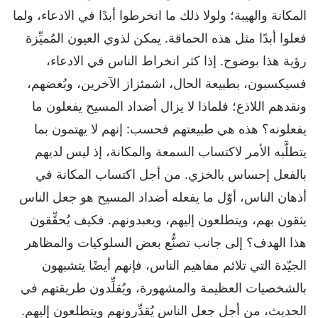
المكانة والهيبة؛ ولولا ذلك ما انخرطوا أبدًا في الادعاء، ولما
فعلوا أبدًا مثل هذه الحماقة. يمكن لذوي العيون المُميِّزة
رؤية هذا بوضوح. إذا كثر انخراط الناس في الادعاء،
فسيكسبون، بطبيعة الحال، اشمئزاز الآخرين، وبُغضهم،
ونقدهم اللاذع؛ فلماذا لا يزال أضداد المسيح يفعلون ما
يفعلونه؟ هذه هي طبيعتهم فحسب: إنهم لا يهتمون بما
يتطلَّبه الأمر لاكتساب السمعة والمكانة، إذ ليس لديهم
بالفعل إحساس بالخزي. من أجل اكتساب المكانة في
أذهان الناس، أوّل ما يفعله أضداد المسيح هو جعل الناس
يثقون بهم، ويتطلعون إليهم، ويعبدونهم. فكيف يُحقِّقون
هذا الهدف؟ إلى جانب تصنُّع بعض السلوكيات والمظاهر
الجيّدة التي تلائم مفاهيم الناس، فإنهم أيضًا يتشبهون
بالشخصيات العظيمة والمشهورة، ويُقلِّدون طريقتهم في
الحديث، من أجل جعل الناس يُقدِّرونهم ويتطلعون إليهم.