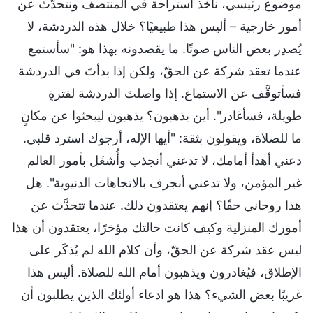
موضوع رئيسي، نأخذ استراحة في المنتصف ونتحدَّث عن
أمور خارجية – أليس هذا طبيعيًا؟ خلال هذه الدردشة، لا
يُصدِر بعض الناس صوتًا. ما يقصدونه بهذا هو: "سأستمع
عندما تعقد شركة عن الحقّ، ولكن إذا بدأتَ في الدردشة
فسأتوقَّف عن الاستماع. إذا واصلتَ الدردشة لفترةٍ
طويلة، فسأغادر". أين يذهبون؟ يذهبون ليبحثوا عن مكانٍ
ما للصلاة، ويقولون بثقة: "أيها الإله، أرجوك استرد قلبي.
دعني أهدأ أمامك، لا تدعني أنجذب وأُشغَل بأمور العالم
غير المؤمن، ولا تدعني أنجرف بالاتجاهات الدنيوية". هل
هذا روحاني حقًا؟ إنهم يعتقدون ذلك. عندما تتحدَّث عن
أمورك المنزلية وكيف كانت حالتك مؤخرًا، يعتقدون أن هذا
ليس عقد شركة عن الحقّ، وأن كلام الله لم يُذكَر على
الإطلاق، فيُغادرون ويذهبون أمام الله للصلاة. أليس هذا
غريبًا بعض الشيء؟ هذا هو ادعاء أولئك الذين يطلبون أن