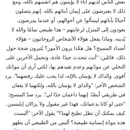
بعض الناس لديهم آباء لا يؤمنون هم أنفسهم بالله، ومع
ذلك لا يعترضون على إيمان أبنائهم بالله. إنهم يتصلون
أحيانًا بآبائهم ليسألوا عن أحوالهم، أو عندما يمرضون،
يعودون إلى المنزل لرعايتهم – هذا طبيعي تمامًا والله لا
يُدينه. وماذا يفعل هؤلاء الأشخاص الروحانيون – هؤلاء
أضداد المسيح؟ هل هكذا يرون الأمور؟ يُثيرون ضجة حول
ذلك، قائلين: "أنت تتحدث جيدًا عادة، وتحمل الآخرين على
التخلي عن مودّتهم وعدم تقيدهم بها، لكني أرى أن مودّتك
أقوى. والداك لا يؤمنان بالإله، لذا يجب عليك رفضهما". يرد
الشخص الآخر: "والداي لا يؤمنان بالله، ولكنهما لا يقفان
في طريقي أيضًا. إنهما داعمان جدًا لي". يرد ضدّ المسيح:
"حتى لو كانا يدعمانك، فهذا غير مقبول ولا يزالان إبليسين.
كيف يمكنك أن تظل تطبخ لهما؟" يقول الآخر: "أليست
هذه مودّة إنسانية طبيعية؟ أليس من الطبيعي أن يطهو