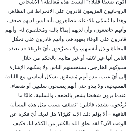
أكون ضعيفًا قليلاً؟" أليست هذه مُغالطة؟ الأشخاص
الروحانيون المزيفون قادرون على الانخراط في التظاهر،
وهذا ما يُسمَّى بالادعاء. يتظاهرون بأنه ليس لديهم ضعف،
وأنهم خاضعون، وأن لديهم إيمانًا بالله ومُخلصون له، وأنهم
قادرون على الوفاء بعهودهم، وأنهم قادرون على تحمُّل
المعاناة وبذل أنفسهم، ولا يتصرَّفون بأيّ طريقة قد يعتقد
الناس أنها غير لائقة أو غير مثالية. بالحكم من خلال
سلوكهم الخارجي، يستحسنهم الناس ولا يمكنهم الإشارة
إلى أيّ عيب، يبدو أنهم مُتسقون بشكل أساسي مع اللياقة
المسيحية، ولا يبدو حتى أنهم يصبحون سلبيين أو ضعفاء.
عندما يرون شخصًا يشعر بالضعف والسلبية، غالبًا ما
يُوبِّخونه بشدة، قائلين: "تَضعُف بسبب مثل هذه المسألة
التافهة – ألا يؤلم ذلك الإله كثيرًا؟ هل لديك أيّ فكرة عن
الوقت الآن؟ لقد نطق الله بالكثير من الكلام لنا، فكيف