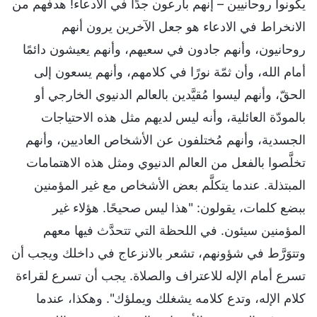
يكونوا روحانيين – إنهم بارعون جدًا في الادعاء! هدفهم من
الانخراط في الادعاء هو جعل الآخرين يرون أنهم
روحانيون، وأنهم جادون في سعيهم، وأنهم يعيشون دائمًا
أمام الله، وأن ثمّة نورًا في كلامهم، وأنهم يسعون إلى
الحقّ، وأنهم ليسوا مُقيَّدين بالعالم الدنيوي الخارجي أو
بالمودّة العائلية، وأنه ليس لديهم مثل هذه الاحتياجات
الجسدية، وأنهم مُختلفون عن الأشخاص العاديين، وأنهم
تخلَّصوا بالفعل من العالم الدنيوي ومثل هذه الاهتمامات
المبتذلة. عندما يتكلَّم بعض الأشخاص مع غير المؤمنين
ببضع كلمات، يقولون: "هذا ليس صحيحًا. هؤلاء غير
المؤمنين سيئون. في اللحظة التي تتحدَّث فيها معهم
وتتوَرَّط في شؤونهم، تشعر بالانزعاج في داخلك ويجب أن
تسرع أمام الإله للاعتراف والصلاة. يجب أن تسرع لقراءة
كلام الإله، وتدع كلامه يشغلك ويملؤك". وهكذا، عندما