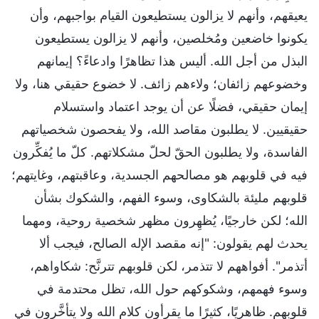
يعيقهم، وأنهم لا يزالون يستطيعون القيام بواجبهم، وأن
يكونوا خاضعين ومُخلصين، وأنهم لا يزالون يستطيعون
البذل من أجل الله. أليس هذا تظاهرًا وادعاءً؟ إيمانهم
وخضوعهم زائفان؛ ولاءهم زائف. لا خضوع حقيقي هنا، ولا
إيمان حقيقي، فضلًا عن أن يوجد اعتماد واستسلام
حقيقيين. لا يطلبون مقاصد الله، ولا يفحصون شخصياتهم
الفاسدة، ولا يطلبون الحقّ لحلّ مشكلاتهم. كلّ ما يُفكِّرون
فيه في قلوبهم هو مصالحهم الجسدية، وعاقبتهم، وغايتهم؛
قلوبهم مليئة بالشكاوى، وسوء الفهم، والشكوك بشأن
الله؛ لكن خارجيًا، يُظهِرون مظهر شخصية روحية، ومهما
يحدث لهم يقولون: "إنه مقصد الإله الصالح، فيجب ألا
أتذمر". أفواههم لا تتذمر، لكن قلوبهم تترنَّح: شكاواهم،
وسوء فهمهم، وشكوكهم حول الله، تظل محتدمة في
قلوبهم. ظاهريًا، كثيرًا ما يقرأون كلام الله ولا يتأخَّرون في