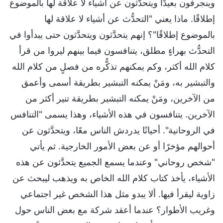
وينجرفون بعيدًا ويتحدَّثون عن أشياء لا علاقة لها بالموضوع
إطلاقًا. ماذا يعني "التحدُّث عن أشياء لا علاقة لها
بالموضوع إطلاقًا"؟ إنهم يتحدَّثون ويتحدَّثون حتى يبدأوا في
التحدُّث بهراءٍ مطلق، يتنافسون فيما بينهم ليروا من قرأ
كلام الله أكثر، وكم يمكنهم تذكُّره من فصلٍ من كلام الله
والتبشير به، ومَنْ يمكنه التبشير بطريقة أسمى وأعمق
من الآخرين، ومَنْ يمكنه التبشير بطريقة تنير أكثر من
الآخرين. يتنافسون في هذه الأشياء، وهذا يسمى "التنافس
في الروحانية". أحيانًا يدردش الناس معًا، ويتحدَّثون عن
أحوالهم مؤخرًا أو عن بعض الأمور الخارجية. ثم يأتي
"شخص روحاني" وعندما يسمع الجميع يتحدَّثون عن هذه
الأشياء، يأخذ كتاب كلام الله الخاص به ويذهب ليبحث عن
زاوية ليقرأ فيها. ألا يبدو مثل هذا الشخص غير اجتماعي
وغريب الأطوار؟ عندما أعقد شركة مع بعض الناس حول