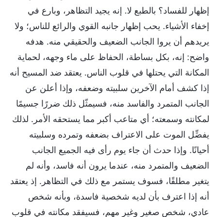
إظهار للفساد؟ بالطبع لا. إنه يجيد التظاهر، وبارع في
إخفاء الأشياء. يحب إظهار جانبه القوي والرائع للناس؛ ولا
يريدهم أن يروا الجانب الضعيف والحقيقي منه. هدفه
واضح: إنه، بكل بساطة، الحفاظ على ماء وجهه، لحماية
المكانة التي يحتلها في قلوب الناس. يعتقد ضد المسيح أنه
إذا كشف أمام الآخرين سلبيته وضعفه، وإذا أعلن عن
الجانب المتمرد والفاسد منه، فسيمثّل ذلك ضررًا جسيمًا
لمكانته وسمعته؛ أي متاعب أكبر مما يستحقه الأمر. لذلك
يفضِّل الموت على الاعتراف بضعفه وتمرده وسلبيته
أحيانًا. وإذا حدث أن جاء يوم رأى فيه الجميع الجانب
الضعيف والمتمرد منه، عندما يرون أنه فاسد، وأنه لم
يتغير مطلقًا، فسوف يستمر مع ذلك في التظاهر. إذ يعتقد
أنه إذا اعترف بأن لديه شخصية فاسدة، وبأنه شخص
عادي، شخص صغير وغير مهم، فسيفقد مكانته في قلوب