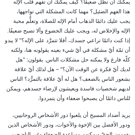
يمكنك أن تظلّ ضعيفًا؟ كيف يمكنك أن تفهم قلب الإله
هذا الفهم الضئيل؟ مهما كانت المشكلة التي تواجهها،
يجب عليك دائمًا الذهاب أمام الإله للصلاة، وتعلُّم محبة
الإله والإخلاص له، ويجب عليك الخضوع وألا تصبح ضعيفًا.
إذا كنت دائمًا تراعي جسدك، أفلا تتمرَّد على الإله؟" لا يبدو
أن ثمّة أيّ مشكلة في أيّ شيء بعينه يقولونه هنا، ولكنه
كلّه فارغ ولا يمكنه حل مشكلات الناس. يقولون: "هل
لديك أيّ فكرة عن الوقت الآن؟" – هل لذلك أيّ علاقة
بشعور الناس بالضعف؟ هل له أيّ علاقة بالتمرُّد؟ الناس
لديهم شخصيات فاسدة ويعيشون لإرضاء جسدهم، ويمكن
للناس دائمًا أن يصبحوا ضعفاء وأن يتمردوا.
يريد أضداد المسيح أن يلعبوا دور الأشخاص الروحانيين،
ودور الأفضل بين الإخوة والأخوات، ودور الأشخاص الذين
يفهمون الحقّ ويمكنهم مساعدة الضعفاء وغير الناضجين.