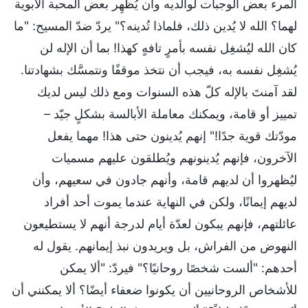
المرء بعض الوجبات لوالديه وأن يُظهِر بعض المحبة الأبوية
لهما؟ الله لا يُدين ذلك، فلماذا تُدينه؟" يردّ ضدّ المسيح: "ما
كان الله ليُشغِل نفسه بأمرٍ تافهٍ كهذا! بما أن الإله لن
يُشغِل نفسه به، فيجب أن نتخذ موقفًا ونتمسَّك بشهادتنا.
لقد آمنتَ بالإله كلّ هذه السنوات ومع ذلك ليس لديك
تمييز أو قامة، ويمكنك معاملة الأبالسة بشكلٍ جيّد –
مودّتك قوية جدًا!" إنهم يُدينون حتى هذا! مهما يفعل
الآخرون، فإنهم يُدينونهم ويُطلقون عليهم مسميات
ليُظهروا أن لديهم قامة، وأنهم جادون في سعيهم، وأن
لديهم إيمانًا، ولكن في النهاية عندما يموت أحد أفراد
عائلتهم، فإنهم يبكون لعدّة أيام لدرجة أنهم لا يستطيعون
النهوض من الفراش، بل ويريدون نبذ إيمانهم. يقول له
أحدهم: "ألست شخصًا روحانيًا؟" فيردّ: "ألا يمكن
للأشخاص الروحانيين أن يكونوا ضعفاء أيضًا؟ ألا يمكنني أن