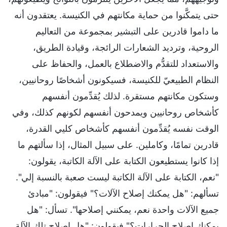
حتى يتمكَّنوا من حماية مكانتهم في الكنيسة. يعتقدون أنه
ما داموا قادرين على التبشير بمجموعة من التعاليم
الروحية، وترديد الشعارات الرائجة، وقيادة الطريق،
والاستعداد للتقدُّم والاضطلاع بالعمل، والحفاظ على
النظام الطبيعيّ للكنيسة، فسيكونون أشخاصًا روحانيين،
وستكون مكانتهم مستقرة. لذلك يُقدِّمون أنفسهم
كأشخاص روحانيين ويمدحون أنفسهم لكونهم كذلك، وفي
الوقت نفسه يُقدِّمون أنفسهم كأشخاص كليي القدرة،
قادرين تمامًا، وكاملين. على سبيل المثال، إذا سألتهم ما
إذا كانوا يستطيعون الكتابة على الآلة الكاتبة، يقولون:
"نعم، الكتابة على الآلة الكاتبة ليست صعبة بالنسبة إلي".
تسألهم: "هل يمكنك إصلاح الآلات؟" فيقولون: "مبادئ
جميع الآلات واحدة نعم، يمكنني إصلاحها". تسأل: "هل
يمكنك إصلاح الجرارات؟" فيقولون: "هل إصلاح تلك الآلة