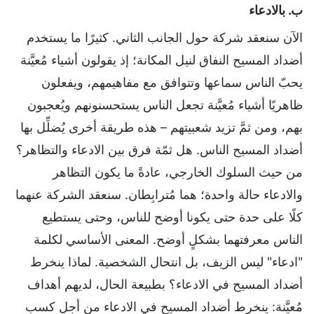
ب. بالادعاء
الآن سنعقد شركة حول الجانب الثاني. كثيرًا ما يستخدم
أضداد المسيح النفاق لنيل المكانة؛ إذ يقولون أشياء مُعيَّنة
يحبّ الناس سماعها وتتوافق مع مفاهيمهم، ويفعلون
ظاهريًا أشياء مُعيَّنة تجعل الناس يستحسنونهم ويُعجبون
بهم، ومن ثمَّ تزيد شعبيتهم – هذه طريقة أخرى يُضلِّل بها
أضداد المسيح الناس. هل ثمّة فرق بين الادعاء والتظاهر؟
من حيث السلوك الخارجي، عادةً ما يكون التظاهر
والادعاء حالة واحدة؛ هما مُترابِطان. سنعقد الشركة عنهما
كلًا على حدة حتى يكونا أوضح للناس، وحتى يستطيع
الناس معرفتهما بشكلٍ أوضح. المعنى الأساسي لكلمة
"ادعاء" ليس الزيف، بل انتحال الشخصية. لماذا ينخرط
أضداد المسيح في الادعاء؟ بطبيعة الحال، لديهم أهداف
مُعيَّنة: ينخرط أضداد المسيح في الادعاء من أجل كسب