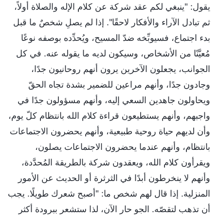
يقول: "ينبغي لكم عقد شركة عن كلام الإله والصلاة أولاً،
ثم تبادل الآراء والأفكار لاحقًا". إذا لم يصلِ شخصٌ ما قبل
بدء اجتماع، فسيوبِّخه ضدّ المسيح، ويُحدِّده بوصفه نوعًا
مُعيَّنًا من الأشخاص، وسيكون لديه ما يقوله عنه. في كل
الجوانب، يجعلون الآخرين يرون أنهم روحانيون جدًا،
وجادون جدًا، وأنهم مراعين للضمير بشدة تجاه الحقّ
ويحاولون جاهدين السعي إليه، وأنهم مسؤولون جدًا في
واجبهم، وأنهم يستطيعون قراءة كلام الله بانتظام كلّ يوم،
وأن لديهم حياة روحية طبيعية، وأنهم يحضرون الاجتماعات
بانتظام، وأنهم عندما يحضرون الاجتماعات يصلون،
ويقرأون كلام الله، ويعقدون شركة بالطريقة المُحدَّدة،
وأنهم لا ينخرطون أبدًا في الثرثرة أو الحديث عن الأمور
المنزلية. إذا قال لهم شخص ما: "أصبح شعرك طويلًا. يجب
أن تذهب لتقصّه. الجو حار الآن، لذا ستشعر ببرودة أكثر