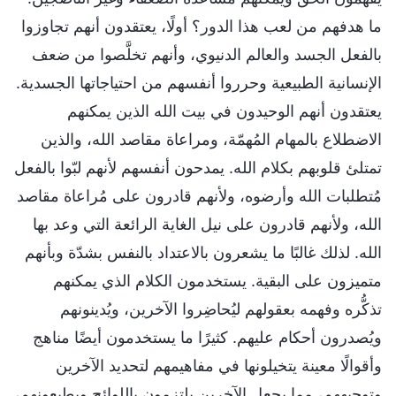
ما هدفهم من لعب هذا الدور؟ أولًا، يعتقدون أنهم تجاوزوا
بالفعل الجسد والعالم الدنيوي، وأنهم تخلَّصوا من ضعف
الإنسانية الطبيعية وحرروا أنفسهم من احتياجاتها الجسدية.
يعتقدون أنهم الوحيدون في بيت الله الذين يمكنهم
الاضطلاع بالمهام المُهمّة، ومراعاة مقاصد الله، والذين
تمتلئ قلوبهم بكلام الله. يمدحون أنفسهم لأنهم لبّوا بالفعل
مُتطلبات الله وأرضوه، ولأنهم قادرون على مُراعاة مقاصد
الله، ولأنهم قادرون على نيل الغاية الرائعة التي وعد بها
الله. لذلك غالبًا ما يشعرون بالاعتداد بالنفس بشدّة وبأنهم
متميزون على البقية. يستخدمون الكلام الذي يمكنهم
تذكُّره وفهمه بعقولهم ليُحاضِروا الآخرين، ويُدينونهم
ويُصدرون أحكام عليهم. كثيرًا ما يستخدمون أيضًا مناهج
وأقوالًا معينة يتخيلونها في مفاهيمهم لتحديد الآخرين
وتوجيههم، مما يجعل الآخرين يلتزمون باللوائح ويطيعونهم،