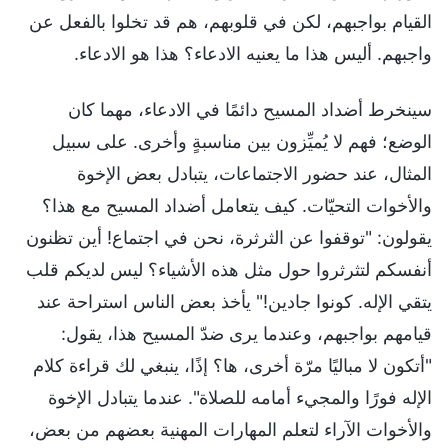
القيام بواجبهم، لكن في قلوبهم، هم قد تخلوا بالفعل عن
واجبهم. أليس هذا ما يعنيه الادعاء؟ هذا هو الادعاء.
سينخرط أضداد المسيح دائمًا في الادعاء، مهما كان
الوضع؛ فهم لا يُميِّزون بين مناسبةٍ وأخرى. على سبيل
المثال، عند حضور الاجتماعات، يتبادل بعض الإخوة
والأخوات التحيّات. كيف يتعامل أضداد المسيح مع هذا؟
يقولون: "توقفوا عن الثرثرة، نحن في اجتماع! أين تظنون
أنفسكم لتثرثروا حول مثل هذه الأشياء؟ ليس لديكم قلب
يتقي الإله. كونوا جادين!" يأخذ بعض الناس استراحة عند
قيامهم بواجبهم، وعندما يرى ضدّ المسيح هذا، يقول:
"أتكون لا مباليًا مرّة أخرى، ها؟ إذًا، ينبغي لك قراءة كلام
الإله فورًا والمجيء أمامه للصلاة". عندما يتبادل الإخوة
والأخوات الآراء لتعلم المهارات المهنية بعضهم من بعض،