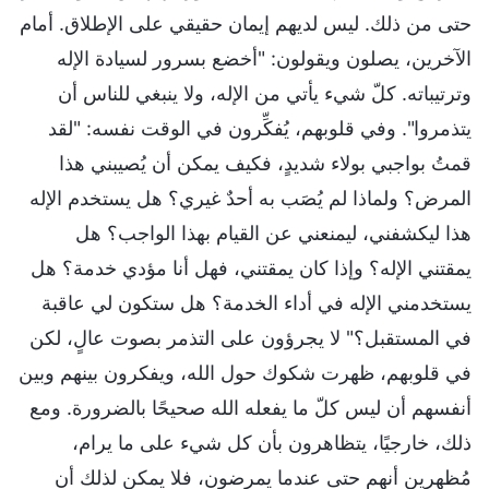
حتى من ذلك. ليس لديهم إيمان حقيقي على الإطلاق. أمام
الآخرين، يصلون ويقولون: "أخضع بسرور لسيادة الإله
وترتيباته. كلّ شيء يأتي من الإله، ولا ينبغي للناس أن
يتذمروا". وفي قلوبهم، يُفكِّرون في الوقت نفسه: "لقد
قمتُ بواجبي بولاء شديدٍ، فكيف يمكن أن يُصيبني هذا
المرض؟ ولماذا لم يُصَب به أحدٌ غيري؟ هل يستخدم الإله
هذا ليكشفني، ليمنعني عن القيام بهذا الواجب؟ هل
يمقتني الإله؟ وإذا كان يمقتني، فهل أنا مؤدي خدمة؟ هل
يستخدمني الإله في أداء الخدمة؟ هل ستكون لي عاقبة
في المستقبل؟" لا يجرؤون على التذمر بصوت عالٍ، لكن
في قلوبهم، ظهرت شكوك حول الله، ويفكرون بينهم وبين
أنفسهم أن ليس كلّ ما يفعله الله صحيحًا بالضرورة. ومع
ذلك، خارجيًا، يتظاهرون بأن كل شيء على ما يرام،
مُظهِرين أنهم حتى عندما يمرضون، فلا يمكن لذلك أن