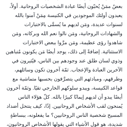
بعضٌ ممَنْ يُحبّون أيضًا عبادة الشخصيات الروحانية. أولاً،
يعبدون أولئك الموجودين في الكنيسة مِمَنْ آمنوا بالله
لسنوات عديدة، ومَن لديهم ما يُسمَّى بالاختبارات
والشهادات الروحانية، ومَن نالوا نعم الله وبركاته، ومَن
شاهدوا رؤى عظيمة، ومَن مرَّوا ببعض الاختبارات
الاستثنائية. إضافةً إلى ذلك، يوجد أيضًا مَن يكونون مُتباهين
وذوي لسان طلق عند وجودهم بين الناس، فيُثيرون في
الآخرين العبادة والإعجاب. ثمّة آخرون تكون وسائلهم،
وطرقهم، ومبادئهم التي يتصرَّفون بحسبها متماشية مع
قواعد الكنيسة، ويبدو سلوكهم الخارجي تقيًا. وثمّة آخرون
أيضًا يبدو أن لديهم إيمانًا كبيرًا بالله. كلّ هؤلاء الناس
يُمنحون لقب الأشخاص الروحانيين. إذًا، كيف ينتحل أضداد
المسيح شخصية الناس الروحانيين؟ ما يفعلونه، ببساطةٍ
شديدة، هو قول الأشياء التي يقولها الأشخاص الروحانيون،