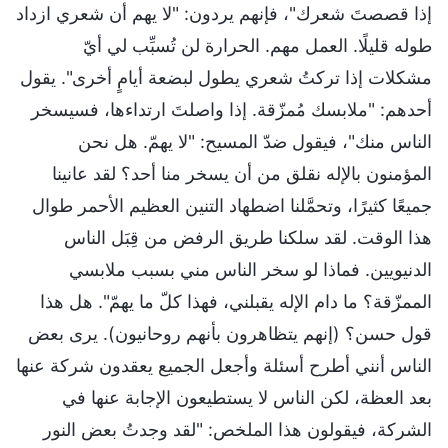
إذا قصصتَ شعرك"، فإنهم يردون: "لا يهم أن شعري ازداد
طوله قليلًا. العمل مهم. الحرارة لن تُسبِّب لي أيّ
مشكلات إذا تركتُ شعري يطول لبضعة أيامٍ أخرى". يقول
أحدهم: "ملابسك مُمزّقة. إذا واصلتَ ارتداءها، فسيسخر
الناس منك"، فيقول ضدّ المسيح: "لا يهمّ. هل نحن
المؤمنون بالإله نقلق من أن يسخر منا أحد؟ لقد عانينا
جميعًا كثيرًا، وتحمَّلنا اضطهاد التنين العظيم الأحمر طوال
هذا الوقت. لقد سلكنا طريق الرفض من قِبَل الناس
الدنيويين. فماذا لو سخر الناس مني بسبب ملابسي
الممزّقة؟ ما دام الإله يقبلني، فهذا كلّ ما يهمّ". هل هذا
قول حسن؟ (إنهم يتظاهرون بأنهم روحانيون). يرى بعض
الناس أنني أطرح أسئلة وأجعل الجميع يعقدون شركة عنها
بعد العظة، لكن الناس لا يستطيعون الإجابة عنها في
الشركة، فيقولون هذا الملخص: "لقد وجدتُ بعض النور