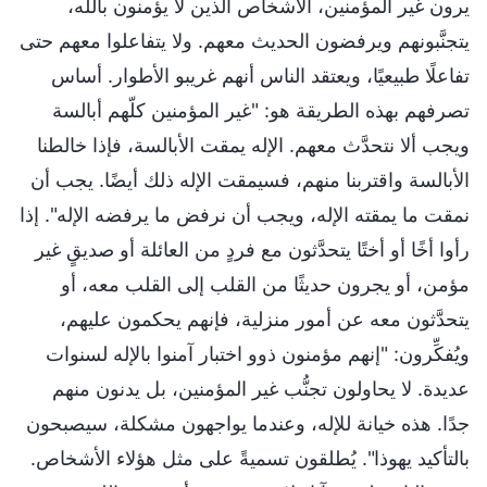
يرون غير المؤمنين، الأشخاص الذين لا يؤمنون بالله،
يتجنَّبونهم ويرفضون الحديث معهم. ولا يتفاعلوا معهم حتى
تفاعلًا طبيعيًا، ويعتقد الناس أنهم غريبو الأطوار. أساس
تصرفهم بهذه الطريقة هو: "غير المؤمنين كلّهم أبالسة
ويجب ألا نتحدَّث معهم. الإله يمقت الأبالسة، فإذا خالطنا
الأبالسة واقتربنا منهم، فسيمقت الإله ذلك أيضًا. يجب أن
نمقت ما يمقته الإله، ويجب أن نرفض ما يرفضه الإله". إذا
رأوا أخًا أو أختًا يتحدَّثون مع فردٍ من العائلة أو صديقٍ غير
مؤمن، أو يجرون حديثًا من القلب إلى القلب معه، أو
يتحدَّثون معه عن أمور منزلية، فإنهم يحكمون عليهم،
ويُفكِّرون: "إنهم مؤمنون ذوو اختبار آمنوا بالإله لسنوات
عديدة. لا يحاولون تجنُّب غير المؤمنين، بل يدنون منهم
جدًا. هذه خيانة للإله، وعندما يواجهون مشكلة، سيصبحون
بالتأكيد يهوذا". يُطلقون تسميةً على مثل هؤلاء الأشخاص.