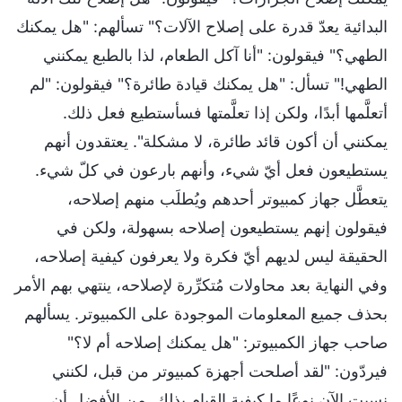
البدائية يعدّ قدرة على إصلاح الآلات؟" تسألهم: "هل يمكنك
الطهي؟" فيقولون: "أنا آكل الطعام، لذا بالطبع يمكنني
الطهي!" تسأل: "هل يمكنك قيادة طائرة؟" فيقولون: "لم
أتعلَّمها أبدًا، ولكن إذا تعلَّمتها فسأستطيع فعل ذلك.
يمكنني أن أكون قائد طائرة، لا مشكلة". يعتقدون أنهم
يستطيعون فعل أيّ شيء، وأنهم بارعون في كلّ شيء.
يتعطَّل جهاز كمبيوتر أحدهم ويُطلَب منهم إصلاحه،
فيقولون إنهم يستطيعون إصلاحه بسهولة، ولكن في
الحقيقة ليس لديهم أيّ فكرة ولا يعرفون كيفية إصلاحه،
وفي النهاية بعد محاولات مُتكرِّرة لإصلاحه، ينتهي بهم الأمر
بحذف جميع المعلومات الموجودة على الكمبيوتر. يسألهم
صاحب جهاز الكمبيوتر: "هل يمكنك إصلاحه أم لا؟"
فيردّون: "لقد أصلحت أجهزة كمبيوتر من قبل، لكنني
نسيت الآن نوعًا ما كيفية القيام بذلك. من الأفضل أن