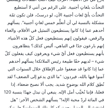
التحدُّث بلغاتٍ أجنبية. على الرغم من أنني لا أستطيع
التحدُّث بأيّ لغات أجنبية الآن، لو درستُ، فلن تكون ثمّة
مشكلة بالنسبة لي أن أتعلَّم خمس لغاتٍ أجنبية". يسألهم
أحدهم عما إذا كانوا يستطيعون التمثيل في الأفلام، والغناء
والرقص، فيقولون إنهم يستطيعون فعل كلّ هذه الأشياء.
إنهم بارعون جدًا في التباهي، أليس كذلك؟ يتظاهرون
بأنهم يستطيعون فعل أيّ شيء ويعرفون كيف يفعلون كلّ
شيء – لديهم حقًا طبيعة رئيس الملائكة! يسألهم أحدهم
عما إذا كانوا قد ضعفوا على الإطلاق خلال السنوات التي
آمنوا فيها بالله، فيردون: "ما الذي يدعو إلى الضعف؟ لقد
نُطِق كلام الله بوضوحٍ شديد. يجب ألا نصبح ضعفاء. إذا
فعلنا، فإننا نُخيِّب أمل الإله. ينبغي أن نبذل جهدًا بنسبة 120
في المائة لردّ محبة الإله!" يسألهم الشخص الآخر: "هل
اشتقتَ إلى المنزل بعد تركه كل تلك السنوات؟ هل تبكي