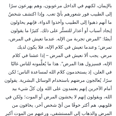
بالإيمان، لكنهم في الداخل مرعوبون، وهم يهرعون سرًا
إلى الطبيب فور شعورهم بأيّ تعب. وإذا اكتشف شخصٌ
ما أنهم ذهبوا إلى الطبيب وأخذوا الدواء، فإنهم يحاولون
إيجاد أسباب أو أعذار للتستُّر على ذلك. كثيرًا ما يقولون
أيضًا: "المرض تجربة من الإله. عندما تعيش في المرض،
تمرض؛ وعندما تعيش في كلام الإله، فلا يكون لديك
مرض. يجب ألا نعيش في المرض – إذا عشنا في كلام
الإله، فسيزول هذا المرض". هذا ما يُعلِّمونه للناس غالبًا
في العلن، إذ يستخدمون كلام الله لمساعدة الناس؛ لكن
سرًا، يُعالجون مرضهم باستخدام الوسائل البشرية. يقولون
أمام الآخرين إنهم يعتمدون على الله وإن كلّ شيء بيد
الله، ويقولون إنهم لا يخشون المرض أو الموت؛ ولكن في
قلوبهم، هم أكثر خوفًا من أيّ شخص آخر، يخافون من
المرض والذهاب إلى المستشفى، ورعبهم من الموت أكبر