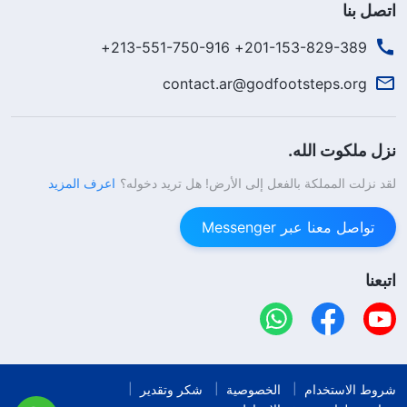
اتصل بنا
201-153-829-389+ 213-551-750-916+
contact.ar@godfootsteps.org
نزل ملكوت الله.
لقد نزلت المملكة بالفعل إلى الأرض! هل تريد دخوله؟
اعرف المزيد
تواصل معنا عبر Messenger
اتبعنا
شروط الاستخدام
الخصوصية
شكر وتقدير