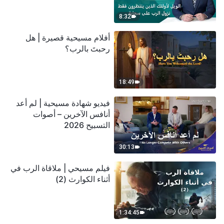
سحابة
8:32
أفلام مسيحية قصيرة | هل
رحبتَ بالرب؟
18:49
فيديو شهادة مسيحية | لم أعد
أنافس الآخرين – أصوات
التسبيح 2026
30:13
فيلم مسيحي | ملاقاة الرب في
أثناء الكوارث (2)
1:34:45