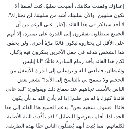
إعفاؤك وفقدت مكانتك، أصبحت سلبيًا. كنت تُعلمنا ألا
نكون سلبيين، والآن سلبيتك أشد من سلبيتنا. لن نختارك".
لا أحد سيفكر في هذا القائد بإكبار. على الرغم من أن
الجميع سيظلون يفتقرون إلى القدرة على تمييزه، إلا أنهم
على الأقل لن يختاروه ليكون قائدًا مرّةً أخرى، ولن يحقق
هذا الشخص هدفه في جعل الآخرين يفكرون فيه بإكبار.
لكن هذا القائد يأخذ زمام المبادرة قائلًا: "أنا إبليس
وشيطان، فليلعني الله وليرسلني إلى الدرك الأسفل من
الجحيم ولا يسمح لي بالتناسخ إلى الأبد!" يشعر بعض
الناس بالأسف تجاههم عند سماع ذلك ويقولون: "لقد عانى
قائدنا كثيرًا. يا له من ظلم! إذا لم يأذن الله له بأن يكون
قائدًا، فسوف ننتخبه نحن". يدعم الجميع هذا القائد إلى هذا
الحد، لذا، أفلم يتعرضوا للتضليل؟ لقد تأكَّدت النية الأصلية
لكلماتهم، مما يُثبت أنهم يُضلِّلون الناس حقًا بهذه الطريقة.