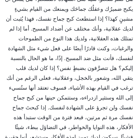
يكبح ضميرُك وعقلُك جماحَك ويمنعك من القيام بشيءٍ
مشينٍ كهذا؟ إذا استطعتَ كبح جماح نفسك، فهذا يُثبت أن
لديك عقلانية، وأنك مختلف عن أضداد المسيح. أما إذا لم
تمتلك هذه العقلانية، ولديك هذا النوع من الطموحات
والرغبات، وكنت قادرًا أيضًا على فعل شيء مثل الشهادة
لنفسك، فأنت مثل ضد المسيح. إذًا، ما هو الحال بالنسبة
إليكم؟ هل تتصرَّفون بضبطٍ نفس؟ إذا كان لديك قلب
يتقي الله، وشعور بالخجل، وعقلانية، فعلى الرغم من أنك
ترغب في القيام بهذه الأشياء، فسوف تعتقد أنها ستُسيء
إلى الله وستثير ازدراءه، وستتمكن حينها من كبح جماح
نفسك ولن تجرؤ على الشهادة لنفسك. إذا كبحتَ جماح
نفسك مرة ثم مرتين، فبعد فترة من الوقت ستبدأ هذه
الأفكار، هذه النوايا والخواطر، في التضاؤل ببطء، شيئًا
فشيئًا. سيكون لديك تمييز لهذه الأفكار وستشعر أنها حقيرة