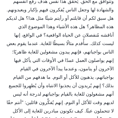
وتتوافق مع الحق. يُحقِّق هذا نفس هدف رفع أنفسهم
والشهادة لها وجعل الناس يُفكرون فيهم بإكبار ويعبدونهم.
هل سبق لكم أن قابلتم أو رأيتم شيئًا مثل هذا؟ هل لديكم
هذه المظاهر؟ هل هذه الأشياء وهذا الموضوع الذي
أناقشه مُنفصلان عن الحياة الواقعية؟ في الواقع، إنها
ليست كذلك. سأُقدم مثالًا بسيطًا للغاية. عندما يقوم بعض
الناس بواجباتهم، فإنهم يبدون مشغولين للغاية ظاهريًا؛
إنهم يواصلون العمل عمدًا في الأوقات التي يأكل فيها
الآخرون أو ينامون، وعندما يبدأ الآخرون في القيام
بواجباتهم، يذهبون للأكل أو النوم. ما هدفهم من القيام
بذلك؟ إنهم يُريدون أن يجذبوا الانتباه وأن يُظهِروا للجميع
أنهم مشغولون للغاية بالقيام بواجباتهم لدرجة أنه ليس
لديهم وقت للأكل أو النوم. إنهم يُفكِّرون قائلين: "أنتم حقًا
لا تتحملون عبئًا. كيف تكونون مبادرين للغاية إلى الأكل