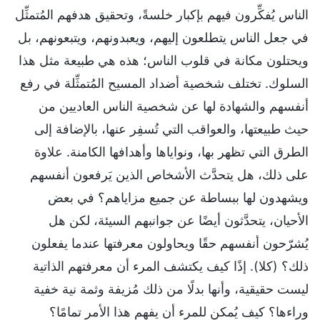
الناس يُفكِّرون فيهم بإكبار خلسةً، وتحقيق هدفهم المُتمثِّل
في جعل الناس يتطلعون إليهم، ويعبدونهم، ويتبعونهم، بل
ويحتلون مكانة في قلوب الناس؛ هذه هي طبيعة مثل هذا
السلوك. تختلف شخصية أضداد المسيح المُتمثِّلة في رفع
أنفسهم والشهادة لها عن شخصية الناس العاديين من
حيث طبيعتها، والعواقب التي تُسفِر عنها، بالإضافة إلى
الطرق التي تظهر بها، ونواياها وأهدافها الكامنة. علاوة
على ذلك، هل يتحدَّث الأشخاص الذين يَرفعون أنفسهم
ويشهدون لها ببساطة عن جميع مزاياهم؟ في بعض
الأحيان، يتحدَّثون أيضًا عن جوانبهم السيئة، لكن هل
يُشرّحون أنفسهم حقًا ويحاولون معرفتها عندما يفعلون
ذلك؟ (كلا). إذًا كيف يكتشف المرء أن معرفتهم الذاتية
ليست حقيقية، وأنها بدلًا من ذلك مُزيفة وثمة نية خفية
وراءها؟ كيف يُمكن للمرء أن يفهم هذا الأمر تمامًا؟