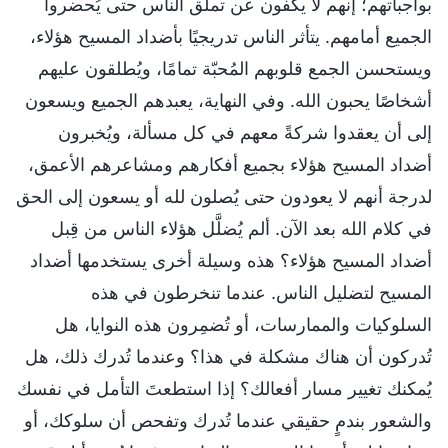
بواجباتهم؛ إنهم لا يكفون عن تملُّق الناس حتى يُحضروا
الجميع أمامهم. يتأثر الناس تدريجيًا بأضداد المسيح هؤلاء،
ويستحسن الجمع قلوبهم المُحبّة تمامًا، ويُطلقون عليهم
أشخاصًا يحبون الله. وفي النهاية، يعبدهم الجميع ويسعون
إلى أن يعقدوا شركةً معهم في كل مسألة، ويُخبرون
أضداد المسيح هؤلاء بجميع أفكارهم ومشاعرهم الأعمق،
لدرجة أنهم لا يعودون حتى يُصلون لله أو يسعون إلى الحق
في كلام الله بعد الآن. ألم يُضلَّل هؤلاء الناس من قِبل
أضداد المسيح هؤلاء؟ هذه وسيلة أخرى يستخدمها أضداد
المسيح لتضليل الناس. عندما تنخرطون في هذه
السلوكيات والممارسات، أو تُضمِرون هذه النوايا، هل
تُدركون أن هناك مشكلة في هذا؟ وعندما تُدرك ذلك، هل
يُمكنك تغيير مسار أفعالك؟ إذا استطعتَ التأمل في نفسك
والشعور بندمٍ حقيقي عندما تُدرك وتفحص أن سلوكك، أو