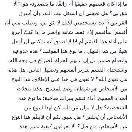
ما إذا كان قسمهم حقيقيًا أم زائفًا. ما يقصدونه هو: "ألا
تثق بي؟ هل تخشى أن أستغل بيت الله، وأن أسرق
القرابين؟ أنت تستخدمني لكنك لا تثق بي، وتطلب مني أن
أُقسم؛ سأُقسم إذًا، فقط شاهد وانظر ما إذا كنتُ أجرؤ
على أداء هذا القَسَم أم لا! لا أصدق أنه يمكنني أن أفعل
شيئًا من هذا القبيل". ما نوع هذا الموقف؟ هذه عدوانية
وانعدام ضمير. بل إن لديهم الجرأة للصراخ في وجه الله،
واستخدام القَسَم لتبرير أنفسهم وتضليل الناس. هل هذه
هي تقوى الله؟ لا تقوى في هذا على الإطلاق. هذا النوع
من الأشخاص هو شيطان وضد للمسيح، هكذا يتحدّث
أضداد المسيح. أداء قَسَم بنبرات صاخبة؛ ما نوع هذه
الشخصية؟ هل لا يزال من الممكن لهذا النوع من
الأشخاص أن يُخلص؟ هل سبق لكم أن قابلتُم هذا النوع
من الأشخاص من قبل؟ ألا تعرفون كيفية تمييز هذه