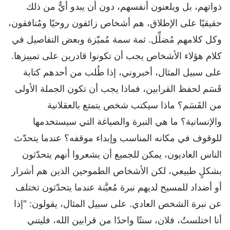
ذواتهم، بل ويلعنون أنفسهم، دون أن يبدو أيٌّ من ذلك
حقيقيًا على الإطلاق، هم أشخاص زائفون روحيًا ومُنافقون،
وكل كلامهم مُضلِّل. ثمة سمة مُميّزة وبعض التفاصيل في
كلام هؤلاء الأشخاص يجب أن تكونوا قادرين على تمييزها.
على سبيل المثال، أخبروني، إذا طُلب من أحدهم كتابة
قَسَم لحفظ القرابين، فماذا يجب أن تكون الجملة الأولى
من القَسَم؟ ماذا سيكتب شخص يتمتع بالعقلانية
والإنسانية؟ ما هي النبرة والصياغة التي سيستخدمها
للوقوف في مكانه المناسب وإبداء موقفه؟ عندما يتحدّث
الناس العاديون، يمكن للجميع أن يشعروا أنهم يتحدّثون
بشكلٍ طبيعي، لكن الأشخاص الطموحين الذين هم أشرار
أو أضداد للمسيح لديهم نبرة مُعيَّنة عندما يتحدّثون تختلف
عن نبرة الشخص العادي. على سبيل المثال، يقولون: "إذا
أنا اختلستُ، فلان، سنتًا واحدًا من قرابين الله، فليتني