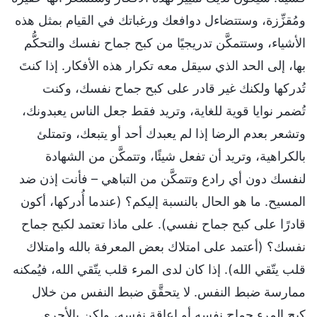
ومُقزِّزة، وستتضاءل دوافعك ورغباتك في القيام بمثل هذه
الأشياء، وستتمكَّن تدريجيًا من كبح جماح نفسك والتحكُّم
بها، إلى الحد الذي سيقل معه تكرار هذه الأفكار. إذا كنتَ
تُدركها ولكنك غير قادر على كبح جماح نفسك، وكنت
تُضمر نوايا قوية للغاية، وتريد فقط جعل الناس يعبدونك،
وتشعر بعدم الرضا إذا لم يعبدك أحد أو يتبعك، وتمتلئ
بالكراهية، وتريد أن تفعل شيئًا، وتتمكَّن من الشهادة
لنفسك دون أي رادع وتتمكَّن من التباهي – فأنت إذن ضد
المسيح. ما هو الحال بالنسبة إليكم؟ (عندما أُدركها، أكون
قادرًا على كبح جماح نفسي). على ماذا تعتمد لكبح جماح
نفسك؟ (أعتمد على امتلاك بعض المعرفة بالله وامتلاك
قلب يتّقي الله). إذا كان لدى المرء قلب يتّقي الله، فيُمكنه
ممارسة ضبط النفس. لا يتحقَّق ضبط النفس من خلال
كبح المرء جماح نفسه أو إعاقة نفسه، ولكن بالأحرى