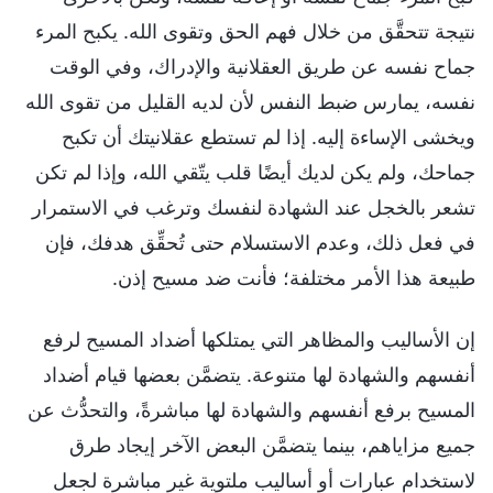
نتيجة تتحقَّق من خلال فهم الحق وتقوى الله. يكبح المرء
جماح نفسه عن طريق العقلانية والإدراك، وفي الوقت
نفسه، يمارس ضبط النفس لأن لديه القليل من تقوى الله
ويخشى الإساءة إليه. إذا لم تستطع عقلانيتك أن تكبح
جماحك، ولم يكن لديك أيضًا قلب يتّقي الله، وإذا لم تكن
تشعر بالخجل عند الشهادة لنفسك وترغب في الاستمرار
في فعل ذلك، وعدم الاستسلام حتى تُحقِّق هدفك، فإن
طبيعة هذا الأمر مختلفة؛ فأنت ضد مسيح إذن.
إن الأساليب والمظاهر التي يمتلكها أضداد المسيح لرفع
أنفسهم والشهادة لها متنوعة. يتضمَّن بعضها قيام أضداد
المسيح برفع أنفسهم والشهادة لها مباشرةً، والتحدُّث عن
جميع مزاياهم، بينما يتضمَّن البعض الآخر إيجاد طرق
لاستخدام عبارات أو أساليب ملتوية غير مباشرة لجعل