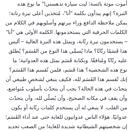
أموت موتة بائسة؛ ليت سيارة تدهسني!" ما نوع هذه
النبرة؟ إنهم يبدأون بكلمة "أنا"، مُتخذين أعلى نبرة رنانة؛
يمكن ملاحظة الدافع وراء نبرتهم وأسلوبهم في الكلام من
الكلمات الحرفية التي يستخدمونها. الكلمة الأولى هي "أنا"
– يستخدمون نبرة رنّانة، وبمثل هذه النبرة العالية – أليس
هذا قَسَمًا رنّانًا؟ ماذا يُسمَّى هذا النوع من القَسَم؟ يُطلق
عليه رنّانًا ومُنافقًا. وبكتابة قَسَم بمثل هذه العدوانية؛ ما
نوع هذه الشخصية؟ هذا قَسَم، فلمن تُقسم هذا القَسَم؟
إنك تُقسم هذا القَسَم لله، فكيف ينبغي لشخصٍ طبيعي أن
يتحدّث في هذه الحالة؟ يجب أن يتحدّث بأسلوب مُتواضع،
وأن يقف في مكانه الصحيح، وأن يُصلّي لله، وأن يتحدّث
من القلب. لا ينبغي له أن يستخدم كلمات رنّانة أو يكون
عدوانيًا. هؤلاء الناس عدوانيون للغاية حتى عند أداء القَسَم؛
إن شخصيتهم الشيطانية شديدة للغاية! من الصعب تحديد