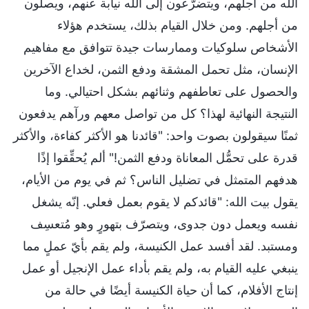
الله من أجلهم، ويتضرّعون إلى الله نيابة عنهم، ويصلون
من أجلهم. ومن خلال القيام بذلك، يستخدم هؤلاء
الأشخاص سلوكيات وممارسات جيدة تتوافق مع مفاهيم
الإنسان، مثل تحمل المشقة ودفع الثمن، لخداع الآخرين
والحصول على تعاطفهم وثنائهم بشكل احتيالي. وما
النتيجة النهائية لهذا؟ كل من تواصل معهم ورآهم يدفعون
ثمنًا سيقولون بصوت واحد: "قائدنا هو الأكثر كفاءة، والأكثر
قدرة على تحمُّل المعاناة ودفع الثمن!" ألم يُحقِّقوا إذًا
هدفهم المتمثل في تضليل الناس؟ ثم في يوم من الأيام،
يقول بيت الله: "قائدكم لا يقوم بعمل فعلي. إنّه يشغل
نفسه ويعمل دون جدوى، ويتصرّف بتهورٍ وهو مُتعسِف
ومستبد. لقد أفسد عمل الكنيسة، ولم يقم بأيّ عملٍ مما
ينبغي عليه القيام به، ولم يقم بأداء عمل الإنجيل أو عمل
إنتاج الأفلام، كما أن حياة الكنيسة أيضًا في حالة من