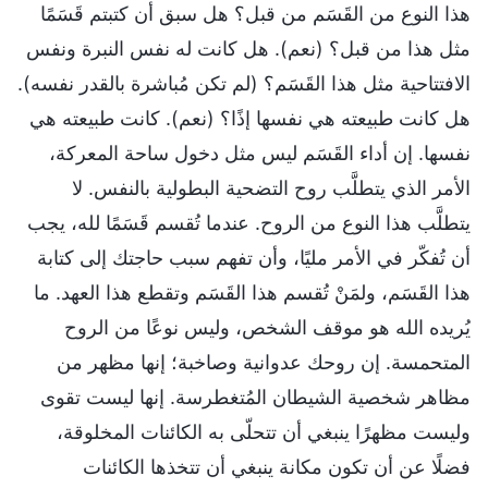
هذا النوع من القَسَم من قبل؟ هل سبق أن كتبتم قَسَمًا
مثل هذا من قبل؟ (نعم). هل كانت له نفس النبرة ونفس
الافتتاحية مثل هذا القَسَم؟ (لم تكن مُباشرة بالقدر نفسه).
هل كانت طبيعته هي نفسها إذًا؟ (نعم). كانت طبيعته هي
نفسها. إن أداء القَسَم ليس مثل دخول ساحة المعركة،
الأمر الذي يتطلَّب روح التضحية البطولية بالنفس. لا
يتطلَّب هذا النوع من الروح. عندما تُقسم قَسَمًا لله، يجب
أن تُفكّر في الأمر مليًا، وأن تفهم سبب حاجتك إلى كتابة
هذا القَسَم، ولمَنْ تُقسم هذا القَسَم وتقطع هذا العهد. ما
يُريده الله هو موقف الشخص، وليس نوعًا من الروح
المتحمسة. إن روحك عدوانية وصاخبة؛ إنها مظهر من
مظاهر شخصية الشيطان المُتغطرسة. إنها ليست تقوى
وليست مظهرًا ينبغي أن تتحلّى به الكائنات المخلوقة،
فضلًا عن أن تكون مكانة ينبغي أن تتخذها الكائنات