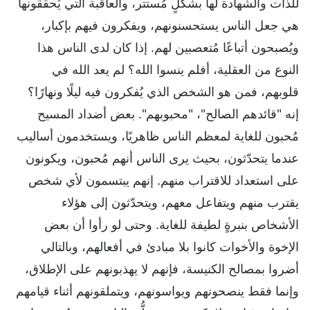
للذات والشهادة لها بشكلٍ مُستتر، والعاقبة التي يُحقِّقونها
هي جعل الناس يستحسنونهم، ويفكرون فيهم بإكبار،
ويُصبحون أتباعًا مُتعصبين لهم. إذا كان لدى الناس هذا
النوع من العقلية، أفلم ينسوا الله؟ لم يعد الله في
قلوبهم، فمن هو الشخص الذي يُفكرون فيه ليلًا ونهارًا؟
إنه "قائدهم الصالح"، "محبوبهم". بعض أضداد المسيح
مُحبون للغاية لمعظم الناس ظاهريًا، ويستخدمون أساليب
عندما يتحدّثون، بحيث يرى الناس أنهم مُحبون، ويكونون
على استعداد للاقتراب منهم. إنهم يبتسمون لأي شخص
يقترب منهم ويتفاعل معهم، ويتحدّثون إلى هؤلاء
الأشخاص بنبرةٍ لطيفة للغاية. وحتى لو رأوا أن بعض
الإخوة والأخوات كانوا بلا مبادئ في أفعالهم، وبالتالي
أضروا بمصالح الكنيسة، فإنهم لا يهذبونهم على الإطلاق،
وإنما فقط ينصحونهم ويواسونهم، ويتملقونهم أثناء قيامهم