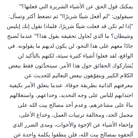
يمكنك قول الحق عن الأشياء الشريرة التي فعلتها؟"
سيقولون: "لم أفعل شيئًا شريرًا!" ثم تضغط أكثر وتسأل:
"إذا لم تكن قد فعلت شيئًا شريرًا، فلماذا تقول إنك إبليس
وشيطان؟ ما الذي تُحاول تحقيقه بقول هذا؟" عندما تُصبح
جادًا معهم على هذا النحو، لن يكون لديهم ما يقولونه. في
الواقع، لقد فعلوا أشياء كثيرة سيئة، لكنهم بالتأكيد لن
يُشاركوك الحقائق حول هذا الأمر. سيتحدَّثون فقط ببعض
الكلام الكبير ويتفوّهون ببعض التعاليم للحديث عن
معرفتهم الذاتية بطريقة جوفاء. عندما يتعلق الأمر بكيفية
اجتذابهم للناس على وجه التحديد، وخداعهم، واستغلالهم
بناءً على مشاعرهم، وعدم أخذ مصالح بيت الله على
محمل الجد، ومخالفة ترتيبات العمل، وخداع الأعلى،
وإخفاء الأشياء عن الإخوة والأخوات، ومدى الضرر الذي
ألحقوه بمصالح بيت الله، فلن ينطقوا بكلمة واحدة عن