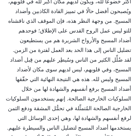
أكثر خضوعًا لله، ويكون لديهم مكان أكبر لله في قلوبهم،
ويُصبحون أفضل حالًا في تمييز القادة الكاذبين وأضداد
المسيح. من وجهة النظر هذه، فإن الموقف الذي ناقشناه
للتو ليس عمل الروح القدس على الإطلاق؛ فوحدهم
أضداد المسيح والأرواح الشريرة هم من يستطيعون
تضليل الناس إلى هذا الحد بعد العمل لفترة من الزمن.
لقد ضُلِّل الكثير من الناس وسُيطِر عليهم من قِبل أضداد
المسيح، وفي قلوبهم، ليس لديهم سوى مكان لأضداد
المسيح وليس لله. هذه هي النتيجة النهائية التي حقّقها
أضداد المسيح برفع أنفسهم والشهادة لها من خلال
السلوكيات الخارجية الصالحة. إنهم يستخدمون السلوكيات
الخارجية الصالحة المُتمثِّلة في تحمُّل المشقة ودفع الثمن
لرفع أنفسهم والشهادة لها، وهي إحدى الوسائل التي
يستخدمها أضداد المسيح لتضليل الناس والسيطرة عليهم.