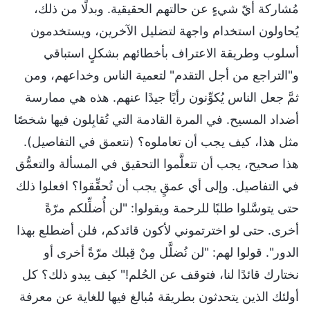
مُشاركة أيّ شيءٍ عن حالتهم الحقيقية. وبدلًا من ذلك،
يُحاولون استخدام واجهة لتضليل الآخرين، ويستخدمون
أسلوب وطريقة الاعتراف بأخطائهم بشكلٍ استباقي
و"التراجع من أجل التقدم" لتعمية الناس وخداعهم، ومن
ثمَّ جعل الناس يُكوِّنون رأيًا جيدًا عنهم. هذه هي ممارسة
أضداد المسيح. في المرة القادمة التي تُقابِلون فيها شخصًا
مثل هذا، كيف يجب أن تعاملوه؟ (نتعمق في التفاصيل).
هذا صحيح، يجب أن تتعلَّموا التحقيق في المسألة والتعمُّق
في التفاصيل. وإلى أي عمقٍ يجب أن تُحقِّقوا؟ افعلوا ذلك
حتى يتوسَّلوا طلبًا للرحمة ويقولوا: "لن أُضلِّلكم مرّةً
أخرى. حتى لو اخترتموني لأكون قائدكم، فلن أضطلع بهذا
الدور". قولوا لهم: "لن نُضلَّل مِنْ قِبلك مرّةً أخرى أو
نختارك قائدًا لنا، فتوقف عن الحُلم!" كيف يبدو ذلك؟ كل
أولئك الذين يتحدثون بطريقة مُبالغ فيها للغاية عن معرفة