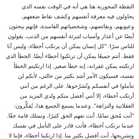
النقطة المحورية هنا هي أنه في الوقت نفسه الذي
يحاولون فيه معرفة أنفسهم وكشف نقاط ضعفهم،
وعيوبهم، ونقائصهم، وشخصياتهم الفاسدة، فإنهم يبحثون
أيضًا عن أعذار وأسباب لتبرئة أنفسهم من الذنب. يقولون
للناس سرًا: "كل إنسان يمكن أن يرتكب أخطاء، وليس أنا
فقط. أنتم جميعًا يمكن أن ترتكبوا أخطاء أيضًا. الخطأ الذي
ارتكبته يمكن غفرانه، إنه خطأ صغير. إذا ارتكبتم الخطأ
نفسه، فسيكون الأمر أشد بكثير من حالتي، لأنكم لن
تتأملوا في أنفسكم وتُشرّحوها. على الرغم من أنني
أرتكب أخطاء، إلا أنني أفضل منكم ولدي المزيد من
العقلانية والنزاهة". وعندما يسمع الجميع هذا، يُفكِّرون:
"أنت مُحق تمامًا. أنت تفهم الحق كثيرًا، وتمتلك قامة حقًا.
عندما ترتكب أخطاء، فأنت قادر على التأمل في نفسك
وتشريحها، أنت أفضل بكثير منا. إذا ارتكبنا أخطاء، فإننا لا