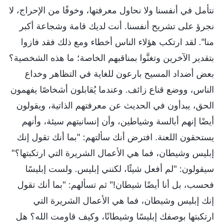
نتأمل في أنفسنا ولا نحاول معرفتها، وخوفًا من الإحراج، لا
نجرؤ على تشريح أنفسنا. أنت لديك قامة وشجاعة أكبر
منا". لقد ارتكب هؤلاء الناس أخطاء ومع ذلك فقد فازوا
بتقدير الآخرين وتغنَّوا بمناقبهم الخاصة؛ ما هذه الشخصية؟
بعض أضداد المسيح بارعون للغاية في التظاهر وخداع
الناس، ووضع قناع زائف. وعندما يُقابلون أشخاصًا يفهمون
الحق، يبدأون في الحديث عن معرفتهم الذاتية، ويقولون
أيضًا إنهم أبالسة وشياطين، وأن إنسانيتهم سيئة، وأنهم
يستحقون اللعنة. افترض أنك سألتهم: "بما أنك تقول إنك
إبليس وشيطان، فما هي الأعمال الشريرة التي ارتكبتها؟"
سيقولون: "لم أفعل شيئًا، لكنني إبليس. ولست إبليسًا
فحسب، بل أنا أيضًا شيطان!" ثم تسألهم: "بما أنك تقول
إنك إبليس وشيطان، فما هي الأعمال الشريرة التي
ارتكبتها بوصفك إبليسًا وشيطانًا، وكيف قاومت الله؟ هل