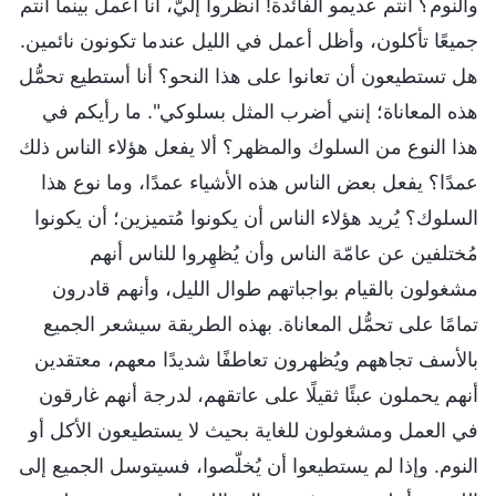
والنوم؟ أنتم عديمو الفائدة! انظروا إليَّ، أنا أعمل بينما أنتم
جميعًا تأكلون، وأظل أعمل في الليل عندما تكونون نائمين.
هل تستطيعون أن تعانوا على هذا النحو؟ أنا أستطيع تحمُّل
هذه المعاناة؛ إنني أضرب المثل بسلوكي". ما رأيكم في
هذا النوع من السلوك والمظهر؟ ألا يفعل هؤلاء الناس ذلك
عمدًا؟ يفعل بعض الناس هذه الأشياء عمدًا، وما نوع هذا
السلوك؟ يُريد هؤلاء الناس أن يكونوا مُتميزين؛ أن يكونوا
مُختلفين عن عامّة الناس وأن يُظهِروا للناس أنهم
مشغولون بالقيام بواجباتهم طوال الليل، وأنهم قادرون
تمامًا على تحمُّل المعاناة. بهذه الطريقة سيشعر الجميع
بالأسف تجاههم ويُظهرون تعاطفًا شديدًا معهم، معتقدين
أنهم يحملون عبئًا ثقيلًا على عاتقهم، لدرجة أنهم غارقون
في العمل ومشغولون للغاية بحيث لا يستطيعون الأكل أو
النوم. وإذا لم يستطيعوا أن يُخلّصوا، فسيتوسل الجميع إلى