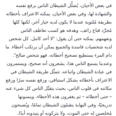
في بعض الأحيان، يُضلِّل الشيطان الناس برفع نفسه
والشهادة لها، وفي بعض الأحيان، يمكنه الاعتراف بأخطائه
بطريقة مُلتوية عندما لا يكون لديه خيار آخر، لكنها كلها
مُجرَّد قناع زائف، وهدفه هو كسب تعاطف الناس
وتفهمهم. يمكنه حتى أن يقول: "لا أحد كامل. كل شخص
لديه شخصيات فاسدة والجميع يمكن أن يرتكب أخطاء. ما
دام المرء يستطيع تصحيح أخطائه، فهو شخص صالح".
وعندما يسمع الناس هذا، يشعرون أنه صحيح، ويستمرون
في عبادة الشيطان واتباعه. تتمثَّل طريقة الشيطان في
الاعتراف بأخطائه بشكل استباقي، ورفع نفسه سرًا ورفع
مكانته في قلوب الناس، بحيث يتقبَّل الناس كل شيء عنه
– حتى أخطائه – ثم يغفرون هذه الأخطاء، وينسونها
تدريجيًا، وفي النهاية يتقبلون الشيطان تمامًا، ويُصبحون
مُخلصين له حتى الموت، ولا يتركونه أو ينبذونه أبدًا،