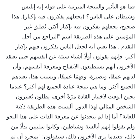
فما هو التأثير والنتيجة المترتبة على قوله إنه إبليس
وشيطان على الناس؟ (يجعلهم يفكرون فيه بإكبار). هذا
صحيح، يجعلهم يفكرون فيه بإكبار أكثر. يُطلق غير
المؤمنين على هذه الطريقة اسم "التراجع من أجل
التقدم". هذا يعني أنه لجعل الناس يفكرون فيهم بإكبار
أكثر، فإنهم يقولون أولًا أشياء سيئة عن أنفسهم حتى يعتقد
الآخرون أنهم يستطيعون الانفتاح ومعرفة أنفسهم، وأن
لديهم عمقًا، وبصيرة، وفهمًا عميقًا، وبسبب هذا، يعبدهم
الجميع أكثر. وما هي نتيجة عبادة الجميع لهم أكثر؟ عندما
يحين الوقت لاختيار القادة مرّةً أخرى، يظلون يُعتبرون
الشخص المثالي لهذا الدور. أليست هذه الطريقة ذكية
للغاية؟ أما إذا لم يتحدثوا عن معرفة الذات على هذا النحو
ولم يقولوا إنهم أبالسة وشياطين، وكانوا سلبيين بدلًا من
ذلك، فعندما يرى الآخرون ذلك، سيقولون: "بمجرد أن تم