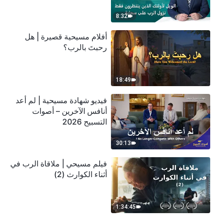
سحابة
8:32
أفلام مسيحية قصيرة | هل
رحبتَ بالرب؟
18:49
فيديو شهادة مسيحية | لم أعد
أنافس الآخرين – أصوات
التسبيح 2026
30:13
فيلم مسيحي | ملاقاة الرب في
أثناء الكوارث (2)
1:34:45