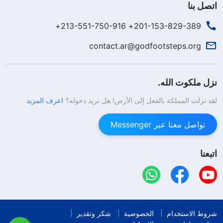
اتصل بنا
201-153-829-389+ 213-551-750-916+
contact.ar@godfootsteps.org
نزل ملكوت الله.
لقد نزلت المملكة بالفعل إلى الأرض! هل تريد دخوله؟
اعرف المزيد
تواصل معنا عبر Messenger
اتبعنا
شروط الاستخدام
الخصوصية
شكر وتقدير