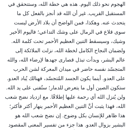
الهجوم نحو ذلك اليوم. هذه هي خطة الله، وستتحقق في
المستقبل القريب. غير أن الله قد أنجز بالفعل كل ما
يتحدث عنه. وهكذا، فمن الواضح أن بلاد الأرض ليست
سوى قلاع في الرمال على وشك التداعي؛ فاليوم الأخير
وشيك، وسيسقط التنين العظيم الأحمر تحت كلمة الله.
ولضمان النجاح الكامل لخطة الله، نزلت الملائكة إلى
عالم البشر، وبدأت تبذل قصارى جهدها لإرضاء الله، والله
المتجسّد نفسه حاضر في ميدان المعركة لشن الحرب
على العدو. أينما يكون الجسد المُتجسّد، فهنالك يُباد العدو.
ستكون الصين أول ما يتعرض للدمار؛ ستُفنى على يد الله.
ولن يُنزل الله أي رحمة عليها إطلاقًا. مع ازدياد نضج شعب
الله، فهذا يثبت أنَّ التنين العظيم الأحمر ينهار أكثر فأكثر؛
هذا ظاهر للإنسان بكل وضوح. إن نضج شعب الله هو
البشير بزوال العدو. هذا جزء من تفسير المعنى المقصود