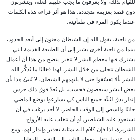
للقيام بذلك، ولا يعرفون ما يجب عليهم فعله، ويتشربون
دون قصد بعزيمة متجددة. هذا هو أثر قراءة هذه الكلمات
عندما يكون المرء في طمأنينة.
من ناحية، يقول الله إن الشيطان مجنون إلى أبعد الحدود،
بينما من ناحية أخرى يشير إلى أن الطبيعة القديمة التي
يشترك فيها معظم البشر لا تتغير. يتضح من هذا أن أعمال
الشيطان تتجلى من خلال البشر. لهذا فغالبًا ما يُذكِّر الله
البشر بألا يَفسُقوا حتى لا يلتهمهم الشيطان. لا يُنبئُ هذا بأن
بعض البشر سيعصون فحسب، بل يُعدّ فوق ذلك جرس
إنذار يدق ليُنبِّه جميع الناس كي يسارعوا بوضع الماضي
جانبًا والسعي إلى الوقت الحاضر. لا أحد يرغب في أن
تستحوذ عليه الشياطين أو أن تتغلب عليه الأرواح
الشريرة، لذا فإن كلام الله بمثابة تحذير وإنذار لهم. ومع
ذلك، عندما ينتقل معظم الناس إلى النقيض المقابل،