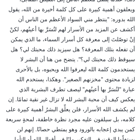
ويعلقون أهمية كبيرة على كل كلمة أخيرة من الله، يقول
الله بدوره: "ينتظر مني السواد الأعظم من الناس أن
أكشف عن المزيد من الأسرار لهم لتُسَرَّ بها أعينُهم، لكنْ
إنْ توصّلتَ إلى معرفة كل أسرار السماء، ما الذي يمكن
أن تفعله بتلك المعرفة؟ هل سيزيد ذلك محبتك لي؟ هل
سيوقظ ذلك محبتك لي؟". يتضح من هنا أن البشر لا
يستخدمون كلمة الله ليعرفوا الله ويحبوه، بل بالأحرى
لزيادة محتوى "مخزنهم الصغير". وهكذا، يستخدم الله
عبارة "لتُسَرَّ بها أعينُهم" ليصف تطرف البشرية الذي
يعكس كيف أن محبة البشر لله لا تزال غير نقية تمامًا. إن
لم يكشف الله الأسرار، فلن يعلِّق البشرُ أهمية كبيرة على
كلامه، بل سيلقون عليه مجرد نظرة خاطفة، لمحةٍ سريعة
كمن يبدي إعجابه بالورود وهو يمتطي حصانًا. إنهم لن
يستغلّوا الوقت في التفكير مليًا في أقوال الله أو التأمل