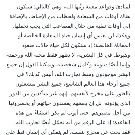
لمبادئ وقواعد معينة رتَّبها الله، وهي كالتالي: ستكون
هناك أوقات من السعادة ولحظات من الإحباط، بالإضافة
إلى أوقات تنقية من خلال المصاعب التي يجب تحملها.
وهكذا، لن يعيش أي إنسان حياة السعادة الخالصة أو
المعاناة الخالصة؛ إذ ستكون لكل حياة حالات صعود
وهبوط. في كل البشرية، لا تظهر فقط محبة الله ورحمته،
وإنما أيضًا دينونته وكامل شخصيته. ويمكننا القول إن جميع
البشر موجودون وسط تجارب الله، أليس كذلك؟ في
جميع أرجاء هذا العالم الشاسع، جميع البشر منشغلون
بالعثور على مخرج لأنفسهم. إنهم غير متأكدين من الدور
الذي يؤدونه، بل إن بعضهم يفسدون حياتهم أو يخسرونها
من أجل مصيرهم. حتى أيوب لم يكن استثناءً من هذه
القاعدة: إذ على الرغم من أنه تحمَّل أيضًا تجارب الله،
فقد بحث عن مخرج لنفسه. لم يتمكن أي إنسان قط على