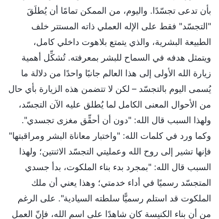
بأن تدعى تجسّدًا. واليوم، من الممكن تمامًا أن يُطلَقَ
"التجسّد" فقط على الإله العملي ذاته المستتر خلف
الطبيعة البشرية، والذي يتمتع بلاهوت داخلي كامل،
ويتمثل هدفه في السماح للبشر بمعرفته. تُشكِّل أهمية
زيارة الله الأولى إلى هذا العالم جانبًا واحدًا من دلالة ما
يُسمى اليوم بالتجسّد – لكن لا تتضمن هذه الزيارة بأي حال
من الأحوال المعنى الكامل لما يُطلق عليه الآن التجسّد،
ولهذا السبب قال الله: "دون أن أحقِّق مغزى تجسدي".
وكما ورد في كلمات الله: "واختبار معاناة البشر ومراقبتها"
فإنها تشير إلى روح الله وعمليتي التجسّد الاثنتين؛ ولهذا
السبب قال الله: "بمجرد بدء بناء الملكوت، بدأ جسدي
المتجسّد رسميًا في أداء خدمتي؛ وهذا يعني أن ملك
الملكوت قد استلم رسميًّا سلطته السيادية". على الرغم
من أن بناء الكنيسة كان شاهدًا على اسم الله، فإنّ العمل