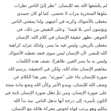
لم يكشفها الله بعد للإنسان. "نظر إليّ الناس نظرات
ملؤها السخرية مرات لا تحصى، كما لو كان جسدي
مغطى بالأشواك وكريه في أعينهم، ولذا يمقتني الناس
ويؤمنون أنني بلا قيمة". وعلى النقيض من ذلك، في
الجوهر، تظهر حقيقة الإنسان في كلام الله: الإنسان
مغطى بالريش، وليس فيه ما يسر، ولذلك تتزايد كراهية
الله للبشر، لأن الإنسان ليس سوى قنفذ تغطيه الأشواك
وليس به ما يسر العين. ظاهريًا، تصف هذه الكلمات
مفاهيم الإنسان تجاه الله، ولكن في الحقيقة، يرسم الله
صورة للإنسان بناء على "صورته". يعبر هذا الكلام عن
وصف الله للإنسان، ويبدو الأمر وكأن الله وضع مادة مثبتة
على صورة الإنسان، ومن ثمَّ تظل صورة الإنسان ثابتة في
الكون بأسره، إلى درجة أنها تذهل الناس. منذ بدأ الله
يتكلم وهو يرتب قواه لخوض معركة هائلة مع الإنسان،