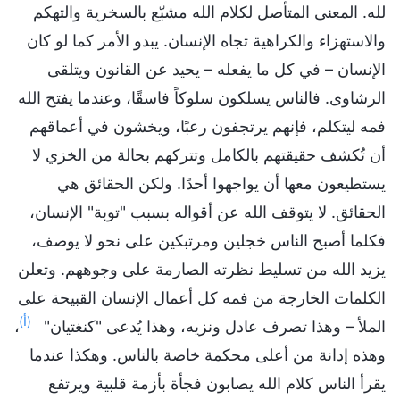
لله. المعنى المتأصل لكلام الله مشبّع بالسخرية والتهكم
والاستهزاء والكراهية تجاه الإنسان. يبدو الأمر كما لو كان
الإنسان – في كل ما يفعله – يحيد عن القانون ويتلقى
الرشاوى. فالناس يسلكون سلوكاً فاسقًا، وعندما يفتح الله
فمه ليتكلم، فإنهم يرتجفون رعبًا، ويخشون في أعماقهم
أن تُكشف حقيقتهم بالكامل وتتركهم بحالة من الخزي لا
يستطيعون معها أن يواجهوا أحدًا. ولكن الحقائق هي
الحقائق. لا يتوقف الله عن أقواله بسبب "توبة" الإنسان،
فكلما أصبح الناس خجلين ومرتبكين على نحو لا يوصف،
يزيد الله من تسليط نظرته الصارمة على وجوههم. وتعلن
الكلمات الخارجة من فمه كل أعمال الإنسان القبيحة على
(أ)
الملأ – وهذا تصرف عادل ونزيه، وهذا يُدعى "كنغتيان"
،
وهذه إدانة من أعلى محكمة خاصة بالناس. وهكذا عندما
يقرأ الناس كلام الله يصابون فجأة بأزمة قلبية ويرتفع