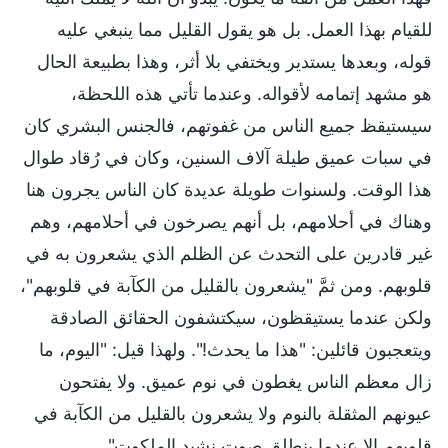
للقيام بهذا العمل. بل هو يقول القليل مما ينبغي عليه
قوله، وبعدها يستدير ويختفي بلا أثر، وهذا بطبيعة الحال
هو مشهد إتمامه لأقواله. وعندما تأتي هذه اللحظة،
سيستيقظ جميع الناس من غفوتهم، فالجنس البشري كان
في سبات عميق طيلة آلاف السنين، وكان في رُقاد طوال
هذا الوقت. ولسنوات طويلة عديدة كان الناس يجرون هنا
وهناك في أحلامهم، بل أنهم يصرخون في أحلامهم، وهم
غير قادرين على التحدث عن الظلم الذي يشعرون به في
قلوبهم. ومن ثمَّ "يشعرون بالقليل من الكآبة في قلوبهم"،
ولكن عندما يستيقظون، سيكتشفون الحقائق الصادقة
ويتعجبون قائلين: "هذا ما يحدث!". ولهذا قيل: "اليوم، ما
زال معظم الناس يغطون في نوم عميق. ولا يفتحون
عيونهم المثقلة بالنوم ولا يشعرون بالقليل من الكآبة في
قلوبهم إلا عندما ينطلق صوت نشيد الملكوت".