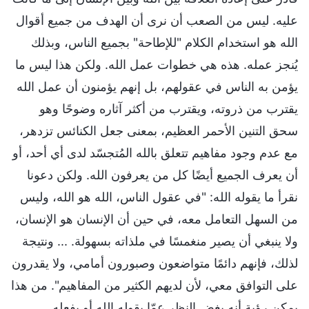
عليه. ليس من الصعب أن نرى أن الهدف من جميع أقوال
الله هو استخدام الكلام "للإطاحة" بجميع الناس، وبذلك
يُنجز عمله. هذه هي خطوات عمل الله. ولكن هذا ليس ما
يؤمن به الناس في عقولهم، بل إنهم يؤمنون أن عمل الله
يقترب من ذروته، ويقترب من أكثر آثاره وضوحًا وهو
سحق التنين الأحمر العظيم، بمعنى جعل الكنائس تزدهر،
مع عدم وجود مفاهيم تتعلق بالله المُتجسّد لدى أي أحد، أو
أن يعرف الجميع أيضًا كل من يعرفون الله. ولكن دعونا
نقرأ ما يقوله الله: "في عقول الناس، الله هو الله، وليس
من السهل التعامل معه، في حين أن الإنسان هو الإنسان،
ولا ينبغي أن يصير منغمسًا في ملذاته بسهولة. ... ونتيجة
لذلك، فإنهم دائمًا متواضعون وصبورون أمامي، ولا يقدرون
على التوافق معي، لأن لديهم الكثير من المفاهيم". من هذا
يمكن رؤية أنه بغض النظر عمّا يقوله الله أو يفعله