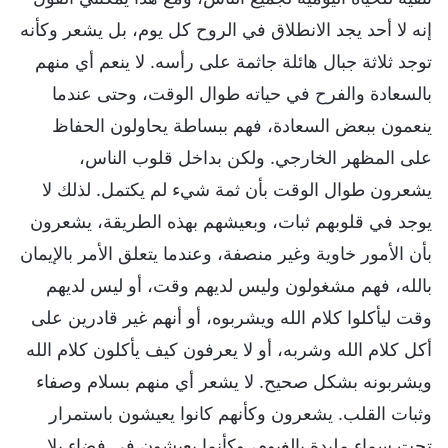
إنه لا أحد يجد الانطلاق في الروح كل يوم، بل يشعر وكأنه
توجد ثلاثة جبال هائلة جاثمة على رأسه. لا ينعم أي منهم
بالسعادة والفرح في حياته طوال الوقت، وحتى عندما
ينعمون ببعض السعادة، فهم ببساطة يحاولون الحفاظ
على المظهر الخارجي. ولكن بداخل قلوب الناس،
يشعرون طوال الوقت بأن ثمة شيء لم يكتمل. لذلك لا
يوجد في قلوبهم ثبات، وبعيشهم بهذه الطريقة، يشعرون
بأن الأمور خاوية وغير منصفة، وعندما يتعلق الأمر بالإيمان
بالله، فهم مشغولون وليس لديهم وقت، أو ليس لديهم
وقت ليأكلوا كلام الله ويشربوه، أو أنهم غير قادرين على
أكل كلام الله وشربه، أو لا يعرفون كيف يأكلون كلام الله
ويشربونه بشكل صحيح. لا يشعر أي منهم بسلام وصفاء
وثبات القلب. يشعرون وكأنهم كانوا يعيشون باستمرار
تحت سماء ملبدة بالغيوم، وكأنما يعيشون في فضاء بلا