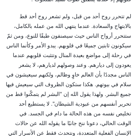
لم تتحرر روح أحد من قبل، ولم تشعر روح أحد قط
بالابتهاج والسعادة. عندما ينتهي الله من عمله بالكامل،
ستتحرر أرواح الناس حيث سيصنفون طبقًا للنوع، ومن ثمّ
سيكونون ثابتين جميعًا في قلوبهم. يبدو الأمر وكأنما الناس
في رحلة إلى مواضع بعيدة المنال وتتثبت قلوبهم عندما
يعودون إلى ديارهم. وعند وصولهم لديارهم، لا يشعر
الناس مجددًا بأن العالم خاوٍ وظالم، ولكنهم سيعيشون في
سلام في بيوتهم. هكذا ستكون الظروف التي سيعيش فيها
جميع البشر. ولهذا يقول الله إن "البشر لم يتمكّنوا قط من
تحرير أنفسهم من عبودية الشيطان". لا يستطيع أحد
تخليص نفسه من هذه الحالة ما دام في الجسد. في
الوقت الحالي، دعونا ننح جانبًا ما يقوله الله عن حالات
الإنسان الفعلية المتعددة، ونتحدث فقط عن الأسرار التي