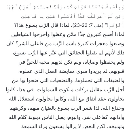
وَبِٱسْمِكَ صَنَعْنَا قُوَّاتٍ كَثِيرَةً؟ فَحِينَئِذٍ أُصَرِّحُ لَهُمْ:
إِنِّي لَمْ أَعْرِفْكُمْ قَطُّ! ٱذْهَبُوا عَنِّي يا فَاعِلِي
ٱلْإِثْمِ!"
. لماذا قال الرَّب يسوع هذا؟
(متى 7: 22-23)
لماذا أصبح كثيرون جدًّا ممَّن وعظوا وأخرجوا الشياطين
وصنعوا معجزات كثيرة باسم الرَّب من فاعلي الشر؟ كان
ذلك لأنهم لم يقبلوا الحقائق التي عبَّر عنها الرَّب يسوع،
ولم يحفظوا وصاياه، ولم تكن لديهم محبة للحقِّ في
قلوبهم. لم يريدوا سوى مقايضة العمل الذي عملوه،
والضيقات التي تحملوها، والتضحيات التي ضحوا بها من
أجل الرَّب مقابل بركات ملكوت السماوات. في هذا، كانوا
يحاولون عقد اتفاق مع الله، وكانوا يحاولون استغلال الله
وخداع الله، لذا شعر الرب يسوع بالغثيان منهم، وكرههم
وأدانهم كفاعلي شر. واليوم، يقبل الناس دينونة كلام الله
وتوبيخه، لكن البعض لا يزالوا يسعون وراء السمعة