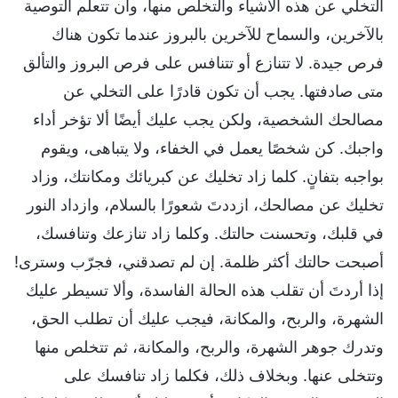
التخلي عن هذه الأشياء والتخلص منها، وأن تتعلم التوصية
بالآخرين، والسماح للآخرين بالبروز عندما تكون هناك
فرص جيدة. لا تتنازع أو تتنافس على فرص البروز والتألق
متى صادفتها. يجب أن تكون قادرًا على التخلي عن
مصالحك الشخصية، ولكن يجب عليك أيضًا ألا تؤخر أداء
واجبك. كن شخصًا يعمل في الخفاء، ولا يتباهى، ويقوم
بواجبه بتفانٍ. كلما زاد تخليك عن كبريائك ومكانتك، وزاد
تخليك عن مصالحك، ازددتَ شعورًا بالسلام، وازداد النور
في قلبك، وتحسنت حالتك. وكلما زاد تنازعك وتنافسك،
أصبحت حالتك أكثر ظلمة. إن لم تصدقني، فجرّب وسترى!
إذا أردتَ أن تقلب هذه الحالة الفاسدة، وألا تسيطر عليك
الشهرة، والربح، والمكانة، فيجب عليك أن تطلب الحق،
وتدرك جوهر الشهرة، والربح، والمكانة، ثم تتخلص منها
وتتخلى عنها. وبخلاف ذلك، فكلما زاد تنافسك على