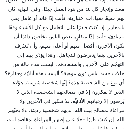
معك وإنجاز كل بند من بنود العمل جيدًا، وفي النهاية كان
لهم جميعًا شهادات اختبارية، فأنت إذًا قائد أو عامل يفي
بالمعايير. إذا كنتَ قادرًا على التعامل مع كل الأشياء وفقًا
للمبادئ، فأنت إذًا متفانٍ. بعض الناس يخافون دائمًا أن
يكون الآخرون أفضل منهم أو أعلى منهم، وأن يُعتَرف
بالآخرين بينما يتعرضون للتجاهل، وهذا يؤدّي بهم إلى
التهجّم على الآخرين واستبعادهم. أليست هذه حالة من
حالات حسد أناس ذوي موهبة؟ أليست هذه أنانيَّة وحقارة؟
أي نوع من الشخصية هذه؟ إنّها شخصية شرسة. هؤلاء
الذين لا يفكرون إلا في مصالحهم الشخصية، الذين لا
يُرضون إلا رغباتهم الأنانيَّة، بلا تفكير في الآخرين ولا
مراعاة لمصالح بيت الله، لديهم شخصية رديئة، ولا يحبّهم
الله. إن كنتَ قادرًا فعلًا على إظهار المراعاة لمقاصد الله،
ستكون قادرًا على معاملة الآخرين بإنصاف. إذا أوصيت