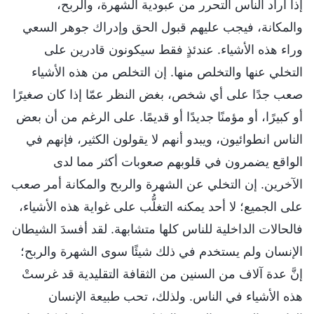
إذا أراد الناس التحرر من عبودية الشهرة، والربح،
والمكانة، فيجب عليهم قبول الحق وإدراك جوهر السعي
وراء هذه الأشياء. عندئذٍ فقط سيكونون قادرين على
التخلي عنها والتخلص منها. إن التخلص من هذه الأشياء
صعب جدًا على أي شخص، بغض النظر عمّا إذا كان صغيرًا
أو كبيرًا، أو مؤمنًا جديدًا أو قديمًا. على الرغم من أن بعض
الناس انطوائيون، ويبدو أنهم لا يقولون الكثير، فإنهم في
الواقع يضمرون في قلوبهم صعوبات أكثر مما لدى
الآخرين. إن التخلي عن الشهرة والربح والمكانة أمر صعب
على الجميع؛ لا أحد يمكنه التغلُّب على غواية هذه الأشياء،
فالحالات الداخلية للناس كلها متشابهة. لقد أفسدَ الشيطان
الإنسان ولم يستخدم في ذلك شيئًا سوى الشهرة والربح؛
إنَّ عدة آلاف من السنين من الثقافة التقليدية قد غرستْ
هذه الأشياء في الناس. ولذلك، تحب طبيعة الإنسان