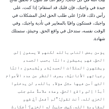
جيدة في واجبك، فإن قلبك قد استقام؛ إذا كنت، على
رأس ذلك، قادرًا على طلب الحق لحل المشكلات في
واجبك، فستكون وافيًا بالمعايير في تأدية واجبك، وفي
الوقت نفسه، ستدخل في واقع الحق. وحينئذٍ، ستمتلك
شهادة.
يؤمن بعض الناس بالله لكنهم لا يسعون إلى
الحقّ. فهم يعيشون دائمًا بحسب الجسد،
ويشتهون الملذَّات الجسديَّة، ويُشبعون دائمًا
رغباتهم الأنانيَّة. بصرف النظر عن عدد الأعوام
التي آمن فيها مثل هؤلاء بالله، لن يدخلوا
أبدًا إلى واقع الحقِّ. وهذه علامةٌ على جلب
الخزي لله. أنت تقول: "لم أفعل أيّ شيءٍ
لمقاومة الله. كيف جلبتُ له الخزي؟ أفكارك