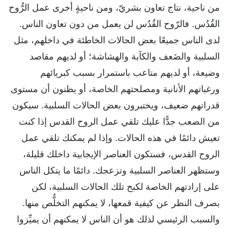
من ناحية، نتاج تعاون بشريّ، ومن ناحيةٍ أخرى عمل الرُّوح
القُدُس. فالرّوح القُدُس لن يعمل من دون تعاون الناس.
لدى الناس جميعًا بعض الحالات الخاطئة في داخلهم، مثل
السلبية والضَعف والكآبة والهشاشة؛ أو لديهم مقاصد
وضيعة، أو لديهم متاعب باستمرار بسبب كبريائهم
ورغباتهم الأنانية ومصلحتهم الخاصة، أو يظنون أن مستوى
قدراتهم ضعيف، ويختبرون بعض الحالات السلبية. سيكون
من الصعب جدًّا عليك تلقي عمل الروح القدس إذا كنت
تعيش دائمًا في هذه الحالات. وإذا لم يمكنك تلقي عمل
الروح القدس، فستكون العناصر الإيجابية داخلك قليلة،
وستظهر العناصر السلبية وتزعجك. دائمًا ما يتكل الناس
على إرادتهم الخاصة لكبح تلك الحالات السلبية، لكن
بصرف النظر عن كيفية قمعها، لا يمكنهم التخلُّص منها.
والسبب الرئيسي لذلك هو أن الناس لا يمكنهم أن يميِّزوا