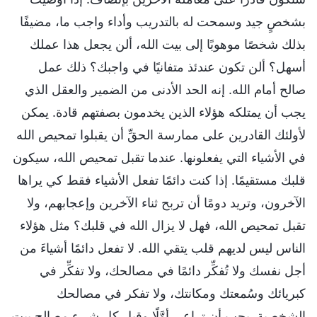
بشخصٍ جيد وسمحت له بالتدريب وأداء واجب ما، مضيفًا
بذلك شخصًا موهوبًا إلى بيت الله، ألن يجعل هذا عملك
أسهل؟ ألن تكون عندئذ متفانيًا في واجبك؟ ذلك عمل
صالح أمام الله. إنه الحد الأدنى من الضمير والعقل الذي
يجب أن يمتلكه هؤلاء الذين يخدمون بصفتهم قادة. يمكن
لأولئك القادرين على ممارسة الحقِّ أن يقبلوا تمحيص الله
في الأشياء التي يفعلونها. عندما تقبل تمحيص الله، سيكون
قلبك مستقيمًا. إذا كنت دائمًا تفعل الأشياء فقط كي يراها
الآخرون، وتريد دومًا أن تربح ثناء الآخرين وإعجابهم، ولا
تقبل تمحيص الله، فهل لا يزال الله في قلبك؟ مثل هؤلاء
الناس ليس لديهم قلب يتقي الله. لا تفعل دائمًا أشياءَ من
أجل نفسك ولا تُفكِّر دائمًا في مصالحك، ولا تفكِّر في
كبريائك وسُمعتك ومكانتك، ولا تفكر في مصالحك
الشخصية. يجب أن تراعي أوَّلًا وقبل كل شيء مصالح بيت