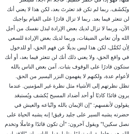
ويُكشَف. ربما لم تكن قد تعثرتَ بعد، لكن هذا لا يعني أنك
لن تتعثر فيما بعد. ربما لا تزال قادرًا على القيام بواجبك
الآن، وربما لا تزال لديك بعض الإرادة لبذل نفسك من أجل
الله وأن تعاني الضيقات، وربما لديك بعض الإرادة للسعي
لِأن تُكمَّل، لكن هذا ليس بديلًا عن فهم الحق، أو للدخول
في واقع الحق، ولا يعني ذلك أنك لن تتعثر فيما بعد، أو أنك
ستكون قادرًا على الوقوف بثبات. آمن بعض الناس بالله
لأعوام عدة، ولكنهم لا يفهمون النزر اليسير من الحق.
تظل نظرتهم إلى الأشياء مثل نظرة غير المؤمنين. عندما
يرون قائدًا كاذبًا أو أحد أضداد المسيح يُكشف ويُستبعَد
يقولون لأنفسهم: "إن الإيمان بالله واتّباعه والعيش في
حضرته يشبه السير على جليد رقيق! إنه يشبه الحياة على
نصل سكين!" ويقول آخرون: "أن تكون قائدًا وعاملًا وتخدم
الله هو مخاطرة. إنه تمامًا مثلما يقول الناس إن "الاقتراب