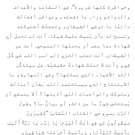
وخواطرك كلها شريرة". في المقاصد والأهداف
والدوافع وراء ما تفعله، وعواقب أفعالك
دائمًا ما ترضي الشيطان، وتجعلك أضحوكته
وتسمح له بأن يُمسِك عليك شيئًا. أنت لم تحمل أي
شهادة مما يجب أن يحملها المسيحي. أنت من
الشيطان. أنت تجلب الخزي إلى اسم الله في كُلّ
شيءٍ وأنت لا تملك شهادةً حقيقيَّة. هل سيتذكَّر
الله الأشياء التي عملتها؟ وفي النهاية، ما
الاستنتاج الذي سيستخلصه الله بشأن أعمالك
وسلوكك والواجبات التي أدَّيتها؟ ألا ينبغي أن
يُستخلص شيءٌ ما من ذلك، أي بيانٌ ما؟ يقول
الرَّبّ يسوع في الكتاب المُقدَّس: "كَثِيرُونَ
سَيَقُولُونَ لِي فِي ذَلِكَ ٱلْيَوْمِ: يَا رَبُّ، يَا رَبُّ! أَلَيْسَ
بِٱسْمِكَ تَنَبَّأْنَا، وَبِٱسْمِكَ أَخْرَجْنَا شَيَاطِينَ،