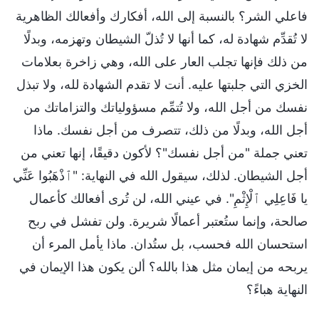
فاعلي الشر؟ بالنسبة إلى الله، أفكارك وأفعالك الظاهرية
لا تُقدِّم شهادة له، كما أنها لا تُذلّ الشيطان وتهزمه، وبدلًا
من ذلك فإنها تجلب العار على الله، وهي زاخرة بعلامات
الخزي التي جلبتها عليه. أنت لا تقدم الشهادة لله، ولا تبذل
نفسك من أجل الله، ولا تُتمِّم مسؤولياتك والتزاماتك من
أجل الله، وبدلًا من ذلك، تتصرف من أجل نفسك. ماذا
تعني جملة "من أجل نفسك"؟ لأكون دقيقًا، إنها تعني من
أجل الشيطان. لذلك، سيقول الله في النهاية: "ٱذْهَبُوا عَنِّي
يا فَاعِلِي ٱلْإِثْمِ". في عيني الله، لن تُرى أفعالك كأعمال
صالحة، وإنما ستُعتبر أعمالًا شريرة. ولن تفشل في ربح
استحسان الله فحسب، بل ستُدان. ماذا يأمل المرء أن
يربحه من إيمان مثل هذا بالله؟ ألن يكون هذا الإيمان في
النهاية هباءً؟