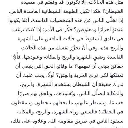
مثل هذه الحالات، ألا تكونون قد وقعتم في مصيدة
الشيطان؟ هكذا تكبل الطبيعة الشيطانية الفاسدة الناس.
إذا تخلَّى الناس عن هذه الشخصيات الفاسدة، أفلا يكونوا
عندئذٍ أحرارًا ومعتوقين؟ فكِّر في الأمر: إذا كنتَ ترغب
في تفادي السقوط في حالات التنافس على الشهرة
والربح هذه، وفي أنْ تحرِّرَ نفسك من هذه الْحالاتِ
الفاسدة وضيقِ الشهرة والربح والمكانة وعبوديتها، فأَيُّ
حقائقَ ينبغي أن تفهمها؟ ما وقائع الحق التي ينبغي أن
تمتلكها لكي تربح الحرية والعِتق؟ أولًا، يجب عليك أن
تدرك حقيقة أن الشيطان يستخدم الشهرة، والربح،
والمكانة ليضلِّل الناس، ويُفسِدهم، ويلحق بهم ضررًا
جسيمًا، ويسيطر عليهم، ما يجعلهم ينحطون ويسقطون
في الخطيّة؛ فالسعي وراء الشهرة، والربح، والمكانة
سيقود الناس في طريق مقاومة الله. وعلاوة على ذلك،