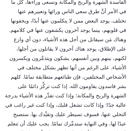
الفاسدة الشهرة والربح والمكانة وتسعى وراءها، كل ما
في الأمر أنَّ طرق سعي الناس ورائها وتعبيرهم عنها
تختلف. يوجد البعض ممن لا يتكلمون عنها أبدًا، ويخفونها
في قلوبهم، بينما يوجد آخرون يكشفون عنها في كلامهم.
وهناك مَن سيقاتل من أجل هذه الأشياء، دون أي وازع
على الإطلاق، يوجد هناك آخرون لا يقاتلون من أجلها،
لكنهم، بينهم وبين أنفسهم، يشكون ويتذمَّرون ويكسرون
الأشياء. على الرغم من أنها تظهر بشكل مختلف في
الأشخاص المختلفين، فإن طبائعهم متطابقة تمامًا. كلهم
بشر فاسدون يقاومون الله. إذا كنت تركِّز دائمًا على
الشهرة والربح والمكانة؛ وإذا كنت تقدِّر هذه الأشياء بدرجة
عالية جدًا؛ وإذا كانت تشغل قلبك، وإذا كنت غير راغب في
التخلي عنها، فسوف تسيطر عليك وتقيِّدك بها. ستصبح
عبدًا لها، وفي النهاية ستدمِّرك تمامًا. يجب عليك أن تتعلم