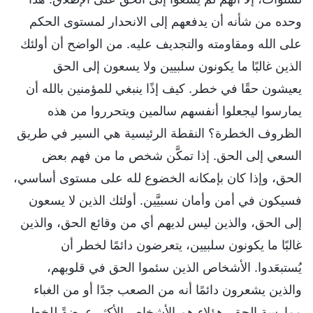
وحده من شأنه أن يدفعهم إلى الانحدار لمستوى الحكم
على الله ومقاومته والتجديف عليه. من الواضح أن أولئك
الذين غالبًا ما يكونون سلبيين ولا يسعون إلى الحق
يعيشون حقًا في خطر. كيف إذًا ينبغي للمؤمنين بالله أن
يمارسوا ليجعلوا أنفسهم سالمين ويتحرروا من هذه
الظروف الخطرة؟ النقطة الرئيسية هي السير في طريق
السعي إلى الحق. إذا تمكَّن شخص ما من فهم بعض
الحق، وإذا كان بإمكانه الخضوع لله على مستوى أساسي،
فسيكون في أمن وأمان نسبيَّين. أولئك الذين لا يسعون
إلى الحق، والذين ليس لديهم أي من وقائع الحق، والذين
غالبًا ما يكونون سلبيين، يتعرضون دائمًا لخطر أن
يُستبعَدوا. الأشخاص الذين سئموا الحق في قلوبهم،
والذين يشعرون دائمًا أنه من الصعب جدًا أو من الغباء
ممارسة الحق، هؤلاء هم الأشخاص الأكثر عرضةً للخطر.