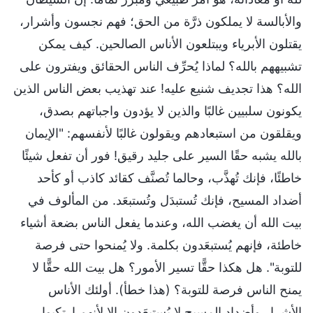
والأبالسة لا يملكون ذرَّة من الحق؛ فهم نجسون وأشرار،
يقتلون الأبرياء ويبتلعون الأناس الصالحين. كيف يمكن
تشبيههم بالله؟ لماذا يُحرِّف الناس الحقائق ويفترون على
الله؟ هذا تجديف شنيع عليه! عند تهذيب بعض الناس الذين
يكونون سلبيين غالبًا والذين لا يؤدون واجباتهم بصدق،
ويقلقون من استبعادهم ويقولون غالبًا لأنفسهم: "الإيمان
بالله يشبه حقًا السير على جليد رقيق! فور أن تفعل شيئًا
خاطئًا، فإنك تُهذَّب، وحالما تُصنَّف كقائد كاذب أو كأحد
أضداد المسيح، فإنك تُستبدَل وتُستبعَد. من المألوف في
بيت الله أن يغضب الله، وعندما يفعل الناس بضعة أشياء
خاطئة، فإنهم يُستبعَدون بكلمة. ولا يُمنحوا حتى فرصة
للتوبة". هل هكذا حقًّا تسير الأمور؟ هل بيت الله حقًّا لا
يمنح الناس فرصة للتوبة؟ (هذا خطأ). أولئك الأناس
الأشرار وأضداد المسيح لا يُستبعَدون إلا لأنهم ارتكبوا