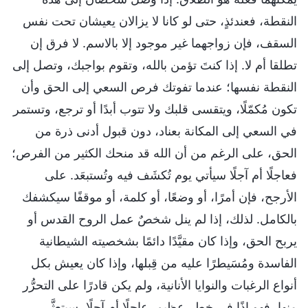
النقطة، فعندئذٍ، حتى لو كانا لا يزالان يعيشان تحت نفس
السقف، فإن زواجهما غير موجود إلا بالاسم. لا فرق إن
تطلقا أم لا. إذا كنتَ تؤمن بالله، وتقوم بواجبك، وتصل إلى
النقطة نفسها؛ عندما تفوتك فرص السعي إلى الحق وأن
تكون مُكمّلًا، ويتقسى قلبك ولا تتوب أبدًا أو ترجع، وتستمر
في السعي إلى المكانة بعناد، دون قبول أدنى ذرة من
الحق، على الرغم من أن الله قد منحك الكثير من الفرص؛
فعاجلًا أم آجلًا سيأتي يوم تُكشَف فيه وتُستبعَد. على
الأرجح، فإن أمرًا، أو وضعًا، أو كلمة، أو موقفًا سيكشفك
بالكامل. لذلك، إذا لم ينل شخصٌ عمل الروح القدس أو
يربح الحق، وإذا كان مقيَّدًا دائمًا بشخصيته الشيطانية
الفاسدة ومُسَيطرًا عليه من قِبلها، وإذا كان يعيش بكل
أنواع الرغبات والنوايا الأنانية، ولم يكن قادرًا على التحرُّر
منها، فهو إذًا في خطر عظيم. عاجلًا أم آجلًا، سيتعثَّر