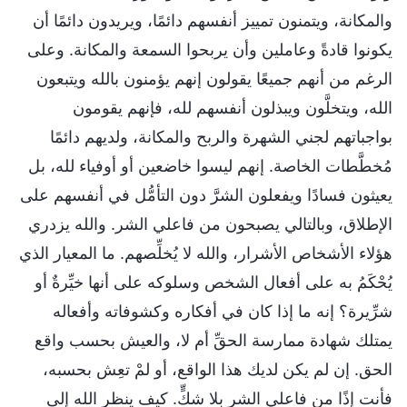
والمكانة، ويتمنون تمييز أنفسهم دائمًا، ويريدون دائمًا أن
يكونوا قادةً وعاملين وأن يربحوا السمعة والمكانة. وعلى
الرغم من أنهم جميعًا يقولون إنهم يؤمنون بالله ويتبعون
الله، ويتخلَّون ويبذلون أنفسهم لله، فإنهم يقومون
بواجباتهم لجني الشهرة والربح والمكانة، ولديهم دائمًا
مُخطَّطات الخاصة. إنهم ليسوا خاضعين أو أوفياء لله، بل
يعيثون فسادًا ويفعلون الشرَّ دون التأمُّل في أنفسهم على
الإطلاق، وبالتالي يصبحون من فاعلي الشر. والله يزدري
هؤلاء الأشخاص الأشرار، والله لا يُخلِّصهم. ما المعيار الذي
يُحْكَمُ به على أفعال الشخص وسلوكه على أنها خيِّرةٌ أو
شرِّيرة؟ إنه ما إذا كان في أفكاره وكشوفاته وأفعاله
يمتلك شهادة ممارسة الحقِّ أم لا، والعيش بحسب واقع
الحق. إن لم يكن لديك هذا الواقع، أو لمْ تعِش بحسبه،
فأنت إذًا من فاعلي الشر بلا شكٍّ. كيف ينظر الله إلى