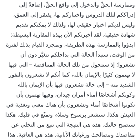
وممارسة الحقِّ والدخول إلى واقع الحقِّ، إضافةً إلى
إدراككم لتلك الدروس واختباركم لها، يفتقر إلى العمق،
وليس لديكم اختبار حقيقي لها، ولذلك لا يمكنكم تقديم
شهادة حقيقية. لقد أخبرتكم الآن بهذه المقاربة البسيطة:
ابدؤوا بالممارسة بهذه الطريقة، وبمجرد القيام بذلك لفترة
من الوقت، ستبدأ الحالة التي بداخلكم تتغيَّر دون أن
تشعروا؛ إذ ستتحول من تلك الحالة المتناقضة – التي فيها
لا تهتمون كثيرًا بالإيمان بالله، كما أنكم لا تشعرون بالنفور
الشديد منه – إلى حالة تشعرون فيها بأن الإيمان بالله
وكونكم أشخاصًا أمناء أمران جيدان، وفيها تهتمون بأن
تكونوا أشخاصًا أمناء وتشعرون بأن هناك معنى وتغذية في
العيش هكذا. ستشعر برسوخ وسلام وتمتّع في قلبك. هكذا
ستصبح حالتك. هذه هي النتيجة التي تنبع من التخلي عن
مقاصدك ومصالحك ورغباتك الأنانية. هذه هي العاقبة. هذا