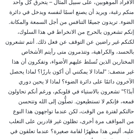
الأفراد الموهوبين، على سبيل المثال – يتحرق كل واحد
منكم رغبة، ويريد أن يصنع اسمًا لنفسه ويدخل في دائرة
الضوء. تريدون جميعًا التنافس من أجل السمعة والمكانة.
إنكم تشعرون بالحرج من الانخراط في هذا السلوك،
لكنكم غير راضين عن التوقف عن فعل ذلك. أنتم تشعرون
بالحسد، والكراهية، وتتذمرون متى رأيتم الأشخاص
المختارين الذين تُسلط عليهم الأضواء، وتفكرون أن هذا
غير منصف: "لماذا لا يمكنني أن أكون بارزًا؟ لماذا يحصل
الآخرون دائمًا على دائرة الضوء؟ لماذا لا يحين دوري
أبدًا؟" تشعرون بالاستياء في قلوبكم، ورغم أنكم تحاولون
قمعه، فإنكم لا تستطيعون. تصلُّون إلى الله وتتحسن
حالتكم لفترة من الوقت، لكن عندما تواجهون هذا النوع
من المواقف مرة أخرى، تظلون غير قادرين على التغلب
عليه. أليس هذا مظهرًا لقامة صغيرة؟ عندما تعلقون في