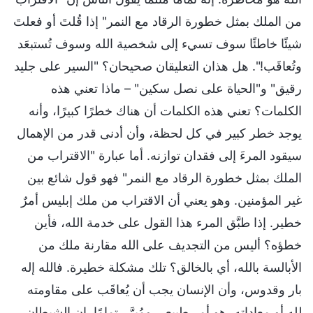
من الملك بمثل خطورة الرقاد مع النمر" إذا قُلتَ أو فعلتَ
شيئًا خاطئًا سوف تسيء إلى شخصية الله وسوف تُستبعَد
وتُعاقَب!". هل هذان التعليقان صحيحان؟ "السير على جليد
رقيق" و"الحياة على نصل سكين" – ماذا تعني هذه
الكلمات؟ تعني هذه الكلمات أن هناك خطرًا كبيرًا، وأنه
يوجد خطر كبير في كل لحظة، وأن أدنى قدر من الإهمال
سيقود المرءَ إلى فقدان توازنه. أما عبارة "الاقتراب من
الملك بمثل خطورة الرقاد مع النمر" فهو قول شائع بين
غير المؤمنين. وهو يعني أن الاقتراب من ملك إبليس أمرٌ
خطير. إذا طبَّق المرء هذا القول على خدمة الله، فأين
خطؤه؟ أليس من التجديف على الله مقارنة ملك من
الأبالسة بالله، أي بالخالق؟ تلك مشكلة خطيرة. فالله إله
بار وقدوس، وأن الإنسان يجب أن يُعاقَب على مقاومته
لله أو معاداته، هو أمر طبيعي ومُبرَّر تمامًا. إن الشيطان