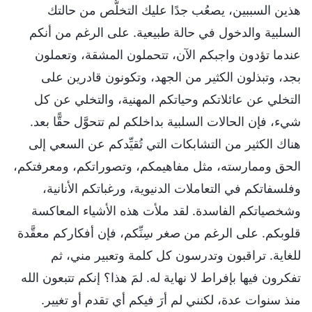
هذين السببين، يصعُب جدًا عليك التخلُّص من حالتك
السلبية والدخول في حالة طبيعية. على الرغم من أنكم
عندما تؤدون واجبكم الآن، تتحملون المشقة، وتعملون
بجد، وتبذلون الكثير من الجهد، وتكونون قادرين على
التخلي عن عائلاتكم وحياتكم المهنية، والتخلي عن كل
شيء، فإن الحالات السلبية بداخلكم لم تتحوَّل حقًّا بعد.
هناك الكثير من التشابكات التي تُقيِّدكم عن السعي إلى
الحق وممارسته، مثل مفاهيمكم، وتصوراتكم، ومعرفتكم،
وفلسفاتكم في التعاملات الدنيوية، ورغباتكم الأنانية،
وشخصياتكم الفاسدة. لقد ملأت هذه الأشياء المعاكسة
قلوبكم. على الرغم من صغر سِنِّكم، فإن أفكاركم معقَّدة
للغاية. تراقبون وتدرسون كل كلمة وتعبير مني، ثم
تفكرون فيها بإفراط لا نهاية له. لمَ هذا؟ إنكم تتبعون الله
منذ سنوات عدة، لكنني لم أرَ فيكم أي تقدم أو تغيير.