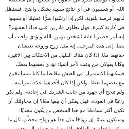
الله، أو يتسببون في أي نتائج سلبية بشكل واضح، فستظل
لديهم فرصة للتوبة. لكن إذا ارتكبوا شرًّا عظيمًا أو تسببوا
في كارثة كبيرة، فهل يظلون قادرين على فداء أنفسهم؟
إنه أمر خطير للغاية لشخص يؤمن بالله ويؤدي واجبه، أن
يصل إلى هذه المرحلة. إنه مثل زوج وزوجة يعيشان
حياتهما معًا. إذا كان هناك القليل من الاحتكاك بين الاثنين،
وكانا يقولان من وقت لآخر أشياء تؤذي بعضهما بعضًا،
فيمكنهما الاستمرار في العيش معًا طالما كانا متسامحَين
مع بعضهما بعضًا. ولكن إذا كان لأحدهما علاقة غرامية،
ولم تنجح أي جهود من جانب الشريك في إعادته، ولم يكن
راغبًا في العودة، فهل يمكن أن يبقيا معًا؟ إن محاولتك أن
تكون أكثر تسامحًا مع هذا الشخص لن يكون مجديًا؛
وسيكون عبثيًا. إن زواجًا مثل هذا هو زواج محطَّم، كل ما
يمكنهما فعله هو الطلاق. إذا وصل شخصان إلى هذه