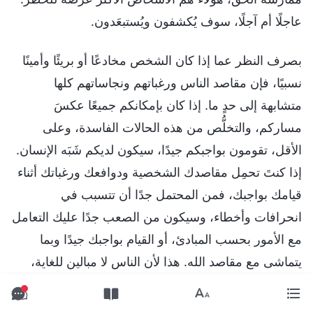
عاجلًا أم آجلًا، سوف يُكشفون ويُستبعَدون.
بصرف النظر عما إذا كان الشخص مخادعًا أو بريئًا وأمينًا
نسبيًا، فإن مقاصد الناس ورغباتهم ونجاساتهم كلها
متشابهة إلى حدٍ ما. إذا كان بإمكانكم جميعًا عكسَ
مساركم، والتخلُّص من هذه الحالات الفاسدة، وعلى
الأقل، تقومون بواجبكم جيدًا، سيكون لديكم شَبَه الإنسان.
إذا كنتَ تحمِل مقاصدك الشخصية ودوافعك ورغباتك أثناء
قيامك بواجبك، فمن المحتمل جدًا أن تتسبب في
انحرافات وأخطاء، وسيكون من الصعب جدًا عليك التعامل
مع الأمور بحسب المبادئ، أو القيام بواجبك جيدًا وبما
يتماشى مع مقاصد الله. هذا لأن الناس لا مبالين للغاية،
ومليؤون بالكثير من الشوائب. إذا كنت تريد أداء واجبك
على نحوٍ جيد، فيجب عليك أولًا علاج مقاصدك ورغباتك