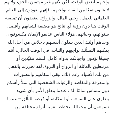
واجبهم لبعض الوقت، لكن لأنهم غير مهتمين بالحق، ولأنهم
لا ينالون نفعًا من القيام بواجبهم، فإنهم يعودون إلى العالم
العلماني للعمل، وجني المال، والزواج. يعتقدون أن تمضية
الوقت هنا دون رؤية أي نتائج هو مضيعة لشبابهم وأفضل
سنواتهم، وحياتهم. هؤلاء الناس عديمو الإيمان مكشوفون.
وحدهم أولئك الذين يبذلون أنفسهم بإخلاص من أجل الله
يمكنهم التمسُّك بواجبهم والثبات. في الوقت الحالي، أنتم
جميعًا تؤدون واجباتكم بدوام كامل. لستم مقيَّدين أو
مرتبطين بالعائلة أو الزواج أو الثروة. لقد تحررتم بالفعل
من تلك الأشياء. رغم ذلك، تبقى المفاهيم والتصورات
والمعرفة والمقاصد والرغبات الشخصية التي تملأ رأسكم
دون مساس تمامًا. لذا، عندما يتعلق الأمر بأي شيء
ينطوي على السمعة، أو المكانة، أو فرصة للتألق – عندما
تسمعون أن بيت الله يخطط لتنمية أنواع مختلفة من