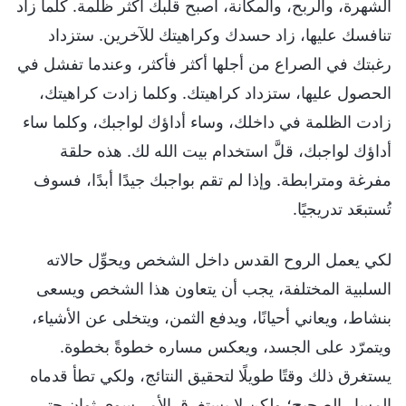
الشهرة، والربح، والمكانة، أصبح قلبك أكثر ظلمة. كلما زاد
تنافسك عليها، زاد حسدك وكراهيتك للآخرين. ستزداد
رغبتك في الصراع من أجلها أكثر فأكثر، وعندما تفشل في
الحصول عليها، ستزداد كراهيتك. وكلما زادت كراهيتك،
زادت الظلمة في داخلك، وساء أداؤك لواجبك، وكلما ساء
أداؤك لواجبك، قلَّ استخدام بيت الله لك. هذه حلقة
مفرغة ومترابطة. وإذا لم تقم بواجبك جيدًا أبدًا، فسوف
تُستبعَد تدريجيًا.
لكي يعمل الروح القدس داخل الشخص ويحوِّل حالاته
السلبية المختلفة، يجب أن يتعاون هذا الشخص ويسعى
بنشاط، ويعاني أحيانًا، ويدفع الثمن، ويتخلى عن الأشياء،
ويتمرّد على الجسد، ويعكس مساره خطوةً بخطوة.
يستغرق ذلك وقتًا طويلًا لتحقيق النتائج، ولكي تطأ قدماه
المسار الصحيح؛ ولكن لا يستغرق الأمر سوى ثوانٍ حتى