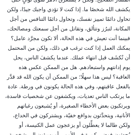
يكشف الله شخصًا ما. إذا كنت لا تؤدي واجبك جيدًا، ولكن
تحاول دائمًا تمييز نفسك، وتحاول دائمًا التنافس من أجل
المكانة، لتبرُز وتتألق، وتقاتل من أجل سمعتك ومصالحك،
فبينما أنت تعيش في هذه الحالة، ألا تكون مجرَّد عامل؟
يمكنك العمل إذا كنت ترغب في ذلك، ولكن من المحتمل
أن تُكشَف قبل انتهاء عملك. عندما يكشفَ الناس، يحل
يوم إدانتهم واستبعادهم. هل من الممكن عكس هذه
العاقبة؟ ليس هذا سهلًا؛ من الممكن أن يكون الله قد قدَّر
بالفعل عاقبتهم، وفي هذه الحالة يكونون في ورطة. عادة
ما يرتكب الناس تعديات، ويكشفون عن شخصيات فاسدة،
ويرتكبون بعض الأخطاء الصغيرة، أو يُشبعون رغباتهم
الأنانية، ويتحدَّثون بدوافع خفيّة، ويشتركون في الخداع،
ولكن طالما لا يعطِّلون أو يزعجون عمل الكنيسة، أو
يُحدثون فوضى كبيرة في الأمور، أو يسيئون إلى شخصية