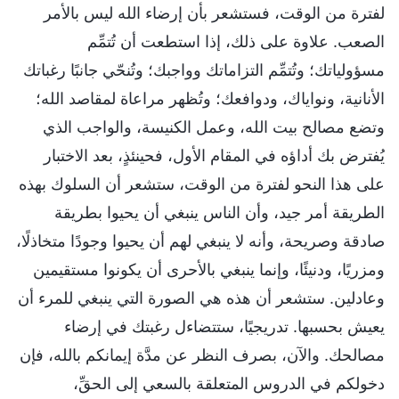
لفترة من الوقت، فستشعر بأن إرضاء الله ليس بالأمر
الصعب. علاوة على ذلك، إذا استطعت أن تُتمِّم
مسؤولياتك؛ وتُتمِّم التزاماتك وواجبك؛ وتُنحّي جانبًا رغباتك
الأنانية، ونواياك، ودوافعك؛ وتُظهر مراعاة لمقاصد الله؛
وتضع مصالح بيت الله، وعمل الكنيسة، والواجب الذي
يُفترض بك أداؤه في المقام الأول، فحينئذٍ، بعد الاختبار
على هذا النحو لفترة من الوقت، ستشعر أن السلوك بهذه
الطريقة أمر جيد، وأن الناس ينبغي أن يحيوا بطريقة
صادقة وصريحة، وأنه لا ينبغي لهم أن يحيوا وجودًا متخاذلًا،
ومزريًا، ودنيئًا، وإنما ينبغي بالأحرى أن يكونوا مستقيمين
وعادلين. ستشعر أن هذه هي الصورة التي ينبغي للمرء أن
يعيش بحسبها. تدريجيًا، ستتضاءل رغبتك في إرضاء
مصالحك. والآن، بصرف النظر عن مدَّة إيمانكم بالله، فإن
دخولكم في الدروس المتعلقة بالسعي إلى الحقِّ،