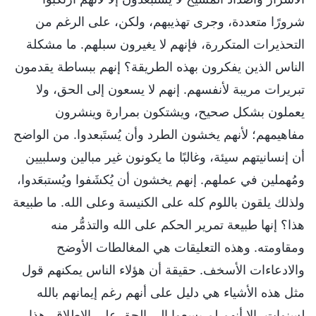
شرورًا متعددة، وجرى تهذيبهم، ولكن، على الرغم من
التحذيرات المتكررة، فإنهم لا يغيرون سبلهم. ما مشكلة
الناس الذين يفكرون بهذه الطريقة؟ إنهم ببساطة يقدمون
تبريرات مريبة لأنفسهم. إنهم لا يسعون إلى الحق، ولا
يعملون بشكل صحيح، ويشتكون بمرارة وينشرون
مفاهيمهم؛ لأنهم يخشون الطرد وأن يُستَبعدوا. من الواضح
أن إنسانيتهم سيئة، وغالبًا ما يكونون غير مبالين وسلبيين
ومُهملين في عملهم. إنهم يخشون أن يُكشَفوا ويُستبعَدوا،
ولذلك يلقون باللوم كله على الكنيسة وعلى الله. ما طبيعة
هذا؟ إنها طبيعة تمرير الحكم على الله والتذمُّر منه
ومقاومته. وهذه التعليقات هي المغالطات الأوضح
والادعاءات الأسخف. حقيقة أن هؤلاء الناس يمكنهم قول
مثل هذه الأشياء هي دليل على أنهم رغم إيمانهم بالله
لسنوات، إلا أنهم لم يسعوا إلى الحق على الإطلاق. هذا