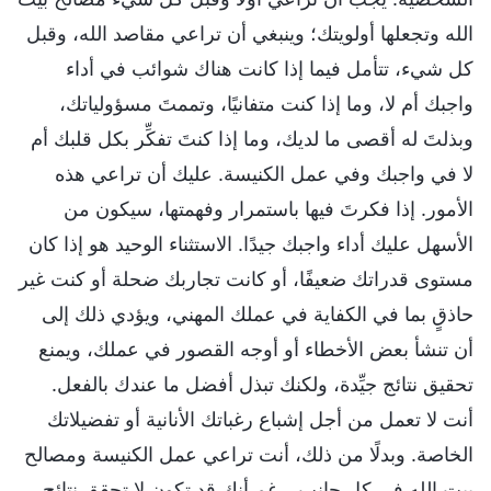
الله وتجعلها أولويتك؛ وينبغي أن تراعي مقاصد الله، وقبل
كل شيء، تتأمل فيما إذا كانت هناك شوائب في أداء
واجبك أم لا، وما إذا كنت متفانيًا، وتممتَ مسؤولياتك،
وبذلتَ له أقصى ما لديك، وما إذا كنتَ تفكِّر بكل قلبك أم
لا في واجبك وفي عمل الكنيسة. عليك أن تراعي هذه
الأمور. إذا فكرتَ فيها باستمرار وفهمتها، سيكون من
الأسهل عليك أداء واجبك جيدًا. الاستثناء الوحيد هو إذا كان
مستوى قدراتك ضعيفًا، أو كانت تجاربك ضحلة أو كنت غير
حاذقٍ بما في الكفاية في عملك المهني، ويؤدي ذلك إلى
أن تنشأ بعض الأخطاء أو أوجه القصور في عملك، ويمنع
تحقيق نتائج جيِّدة، ولكنك تبذل أفضل ما عندك بالفعل.
أنت لا تعمل من أجل إشباع رغباتك الأنانية أو تفضيلاتك
الخاصة. وبدلًا من ذلك، أنت تراعي عمل الكنيسة ومصالح
بيت الله في كل جانب. رغم أنك قد تكون لا تحقق نتائج