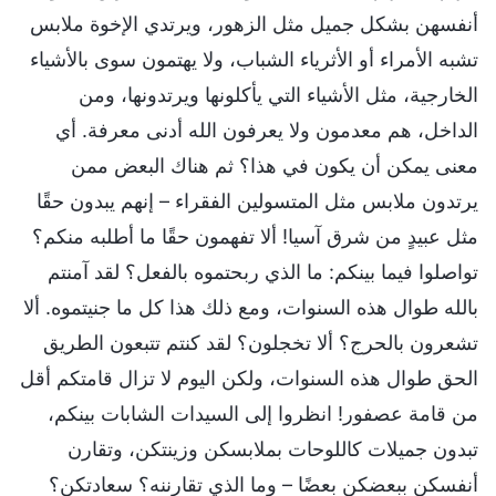
أنفسهن بشكل جميل مثل الزهور، ويرتدي الإخوة ملابس
تشبه الأمراء أو الأثرياء الشباب، ولا يهتمون سوى بالأشياء
الخارجية، مثل الأشياء التي يأكلونها ويرتدونها، ومن
الداخل، هم معدمون ولا يعرفون الله أدنى معرفة. أي
معنى يمكن أن يكون في هذا؟ ثم هناك البعض ممن
يرتدون ملابس مثل المتسولين الفقراء – إنهم يبدون حقًا
مثل عبيدٍ من شرق آسيا! ألا تفهمون حقًا ما أطلبه منكم؟
تواصلوا فيما بينكم: ما الذي ربحتموه بالفعل؟ لقد آمنتم
بالله طوال هذه السنوات، ومع ذلك هذا كل ما جنيتموه. ألا
تشعرون بالحرج؟ ألا تخجلون؟ لقد كنتم تتبعون الطريق
الحق طوال هذه السنوات، ولكن اليوم لا تزال قامتكم أقل
من قامة عصفور! انظروا إلى السيدات الشابات بينكم،
تبدون جميلات كاللوحات بملابسكن وزينتكن، وتقارن
أنفسكن ببعضكن بعضًا – وما الذي تقارننه؟ سعادتكن؟