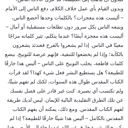
وبدون القيام بأي عمل خلاف الكلام، دفع الناس إلى الأمام
– أليست هذه معجزات؟ بالكلمات وحدها أخضع الناس،
ويتبعه الناس بكل سرور دون تطلعات مستقبلية أو آمال –
أليست هذه معجزة أيضًا؟ عندما يتكلم، تثير كلماته مزاجًا
معينًا في الناس. إذا لم يشعروا بالفرح فعندئذ يشعرون
بالكآبة؛ وإذا لم يخضعوا للتنقية، فإنهم عرضة للتوبيخ. ببضع
كلمات قاطعة، يجلب التوبيخ على الناس – أليس هذا خارقًا
للطبيعة؟ هل يستطيع البشر فعل شيء كهذا؟ لقد قرأت
الكتاب المقدس طوال هذه السنوات، لكنك لم تفهم شيئًا،
ولم تكتسب أي بصيرة. كنت غير قادر على فصل نفسك
عن تلك الطرق التقليدية البالية للإيمان. ليس لديك طريقة
لفهم الكتاب المقدس. ومع ذلك، يمكنه أن يفهم الكتاب
المقدس بالكامل – أليس هذا شيئًا خارقًا للطبيعة؟ إذا لم
يكن هناك شيء خارق عن الله عندما جاء إلى الأرض، فهل