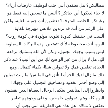
مطالبكن؟ هل تعتقدن أنني جئت لتوظيف عارضات أزياء؟
لا حياء لديكن! أين حياتكن؟ أليس ما تسعين إليه فقط هو
رغباتكن الخاصة المترفة؟ تعتقدين أنكِ جميلة للغاية، ولكن
على الرغم من أنك قد ترتدين ملابس مبهرجة للغاية،
ألست في حقيقتك كدودة تتلوى، مولودة في كومة روث؟
اليوم، أنتِ محظوظة لأنك تتمتعين بهذه البركات السماوية
ليس بسبب وجهك الجميل، ولكن لأن الله يستثنيكِ برفعه
لكِ. هل لا يزال من غير الواضح لكِ من أين أتيتِ؟ عند ذكر
الحياة، تغلقين فمكِ ولا تقولين شيئًا، بكماء كتمثال، ومع
ذلك ما زال لديك الجرأة للتأنق في الملبس! ما زلتِ تميلين
إلى وضع أحمر الخدود ومساحيق التجميل على وجهك!
وانظروا إلى المتأنقين بينكم، الرجال العصاة الذين يقضون
اليوم كله وهم يتجولون جامحين، وعلى وجوههم تعابير
تعكس لا مبالاة. هل هذه هي الطريقة التي يجب أن