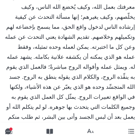
معرفتك بعمل الله، وكيف يُخضع الله الناس، وكيف
يخلّصهم، وكيف يغيرهم؛ إنها مسألة التحدث عن كيفية
إرشاده الناس لدخول واقع الحق، مما يسمح بإخضاعه لهم
وتكميلهم وخلاصهم. تقديم الشهادة يعني التحدث عن عمله
وعن كل ما اختبرته. يمكن لعمله وحده تمثيله، وفقط
عمله هو الذي يمكنه أن يكشفه علانية بكامله. يشهد عمله
له. ويمثل عمله وأقواله الروح مباشرةً؛ فالعمل الذي يقوم
به ينفِّذه الروح، والكلام الذي يقوله ينطق به الروح. جسد
الله المتجسِّد وحده هو الذي يعبّر عن هذه الأشياء، ولكنها
في الواقع تعبيرات الروح. يمثّل كل العمل الذي يقوم به
وجميع الكلمات التي يتحدث بها جوهره. لو لم يتكلم الله أو
يعمل بعد أن لبس الجسد وأتى بين البشر، ثم طلب منكم
أن تعرفوا جانبه العمليّ وحالته الطبيعية وكليّة قدرته، فهل
كنت لتتمكن من ذلك؟ هل كنت لتستطيع معرفة ما هو