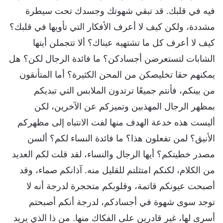
فيه في قلبك. قد تبقي شهوتك وجسدك تحت سيطرة
مشددة، ولكن كيف لا أعرف الأفكار التي تأويها في قلبك؟
كيف لا أعرف كل ما تشتهيه عيناك؟ ألا تتجملن أيتها
الشابات لتستعرضن أجسادكن؟ ما فائدة الرجال لكن؟ هل
يمكنهم حقا تخليصكن من المحن الكثيرة؟ أما المتأنقون
من بينكم، فأنتم جميعًا ترتدون الملابس التي تبديكم
بمظهر الرجال المهذبين وتميزكم عن الآخرين، لكن
أليست هذه خدعة الهدف منها لفت الانتباه إلى مظهركم
الأنيق؟ لمن تفعلون هذا؟ ما فائدة النساء لكم؟ ألسن
مصدر خطيتكم؟ أيها الرجال والنساء، لقد قلت لكم العديد
من الكلام، لكنكم امتثلتم للقليل منه. آذانكم صماء، وقد
أصبحت عيونكم قاتمة، وقلوبكم متحجرة لدرجة أنه لا
توجد سوى شهوة في أجسادكم، لدرجة أنكم أصبحتم
أسرى لها، غير قادرين على الفكاك منها. من ذا الذي يريد