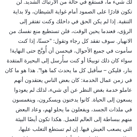
لك شيء ما، فستقع في حالة من الارتباك الشديد. لن
تكون قادرًا على الصمود أمام غواية الشيطان، ولا بداية
التنقية. إذا لم يكن الحق في داخلك وكنت تفتقر إلى
الرؤى، فعندما يحين الوقت، فلن تستطيع منع نفسك من
الانهيار. سوف تفقد كل رجاء وتقول: "حسنًا، إذا كنت
سأموت في جميع الأحوال، فيحسن أن أُوبَّخ حتى النهاية!
سواء كان ذلك توبيخًا أو كنت سأُرسل إلى البحيرة المتقدة
بنار، فليكن – سأقبل كل ما يحدث كما هو!". هذا هو ما كان
في زمن عمال الخدمة: كان بعض الناس يعتقدون أنهم
عاملو خدمة بغض النظر عن أي شيء، لذلك لم يعودوا
يسعون إلى الحياة. كانوا يدخنون ويسكرون، وينغمسون
في ملذات الجسد، ويفعلون ما يحلو لهم، وعاد البعض
منهم ببساطة إلى العالم للعمل. هكذا تكون أيضًا البيئة
التي يصعب العيش فيها. إن لم تستطع التغلب عليها،