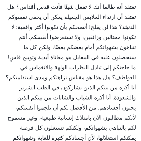
تعتقد أنه طالما أنك لا تفعل شيئًا فأنت قدس أقداس؟ هل
تعتقد أن ارتداء الملابس الجميلة يمكن أن يخفي نفسوكم
الدنيئة؟ هذا لن يفلح! أنصحكم بأن تكونوا أكثر واقعية: لا
تكونوا محتالين وزائفين، ولا تستعرضوا أنفسكم. أنتم
تتباهون بشهواتكم أمام بعضكم بعضًا، ولكن كل ما
ستحصلون عليه في المقابل هو معاناة أبدية وتوبيخ قاسٍ!
ما حاجتكم إلى تبادل النظرات الولهة والانغماس في
العواطف؟ هل هذا هو مقياس نزاهتكم ومدى استقامتكم؟
أنا أكره من بينكم الذين يشاركون في الطب الشرير
والشعوذة. أنا أكره الشباب والشابات من بينكم الذين
يحبون أجسادهم. من الأفضل لكم أن تلجموا أنفسكم،
لأنكم مطالبون الآن بامتلاك إنسانية طبيعية، وغير مسموح
لكم بالتباهي بشهواتكم، ولكنكم تستغلون كل فرصة
يمكنكم استغلالها، لأن أجسادكم كثيرة للغاية وشهواتكم