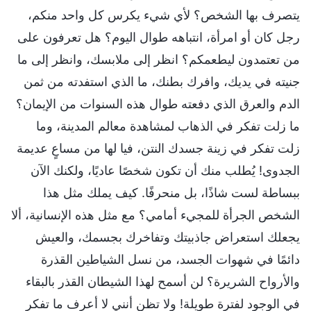
يتصرف بها الشخص؟ لأي شيء يكرس كل واحد منكم،
رجل كان أو امرأة، انتباهه طوال اليوم؟ هل تعرفون على
من تعتمدون ليطعمكم؟ انظر إلى ملابسك، وانظر إلى ما
جنيته في يديك، وافرك بطنك، ما الذي استفدته من ثمن
الدم والعرق الذي دفعته طوال هذه السنوات من الإيمان؟
ما زلت تفكر في الذهاب لمشاهدة معالم المدينة، وما
زلت تفكر في زينة جسدك النتن، فيا لها من مساعٍ عديمة
الجدوى! يُطلب منك أن تكون شخصًا عاديًا، ولكنك الآن
ببساطة لست شاذًا، بل منحرفًا. كيف يملك مثل هذا
الشخص الجرأة للمجيء أمامي؟ مع مثل هذه الإنسانية، ألا
يجعلك استعراض جاذبيتك وتفاخرك بجسمك، والعيش
دائمًا في شهوات الجسد، من نسل الشياطين القذرة
والأرواح الشريرة؟ لن أسمح لهذا الشيطان القذر بالبقاء
في الوجود لفترة طويلة! ولا تظن أنني لا أعرف ما تفكر