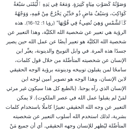
وَصَوْتُهُ كَصَوْتِ مِيَاهٍ كَثِيرَةٍ. وَمَعَهُ فِي يَدِهِ ٱلْيُمْنَى سَبْعَةُ
كَوَاكِبَ، وَسَيْفٌ مَاضٍ ذُو حَدَّيْنِ يَخْرُجُ مِنْ فَمِهِ، وَوَجْهُهُ
كَٱلشَّمْسِ وَهِيَ تُضِيءُ فِي قُوَّتِهَا"
. هذه
(رؤيا 1: 12-16)
الرؤية هي تعبير عن شخصية الله الكليَّة، وهذا التعبير عن
شخصية الله الكليَّة هو تعبير أيضًا عن عمل الله حين يصير
جسدًا هذه المرة. في وابل التوبيخ والدينونة، يعبِّر ابن
الإنسان عن شخصيته المتأصِّلة من خلال قول كلمات،
سامحًا لمن يقبلون توبيخه ودينونته برؤية الوجه الحقيقي
لابن الإنسان، وهذا الوجه هو تصوير أمين لوجه ابن
الإنسان الذي رآه يوحنا. (بالطبع كل هذا سيكون غير مرئي
لمَنْ لم يقبلوا عمل الله في عصر الملكوت). لا يمكن
التعبير عن وجه الله الحقيقي تعبيرًا كاملًا باستخدام كلمات
بشرية، لذلك استخدم الله أسلوب التعبير عن شخصيته
المتأصِّلة ليُظهر للإنسان وجهه الحقيقي. أي أن جميع مَنْ