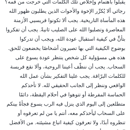
يقبلوا باهتمام وإخلاص تلك الكلمات التي خرجت من فمه؟
رجائي ألا يُكرِّر الإخوة والأخوات الذين يطلبون ظهور الله
هذه المأساة التاريخية. يجب ألا تكونوا فريسيي الأزمنة
المعاصرة وتصلبوا الله على الصليب ثانيةً. يجب أن تفكروا
بتأنٍّ في كيفية استقبال عودة الله، ويجب أن تدركوا
بوضوح الكيفية التي بها تصيرون أشخاصًا يخضعون للحق.
هذه هي مسؤولية كل شخص ينتظر عودة يسوع على
السحاب. يجب أن ننظّف أعيننا الروحية، وألا نقع فريسة
للكلمات البرّاقة. يجب علينا التفكير بشأن عمل الله
الواقعي وننظر إلى الجانب الحقيقي لله. لا تأخذكم
الحماسة المفرطة أو تتوهوا في أحلام اليقظة، دائمًا
متطلعين إلى اليوم الذي ينزل فيه الرب يسوع فجأةً بينكم
على السحاب ليأخذكم معه، أنتم يا من لم تعرفوه أو
تنظروه أبدًا، ولا تعرفون كيفية اتباع مشيئته. من الأفضل