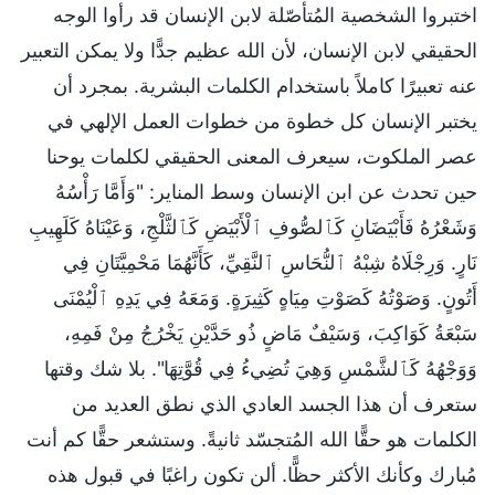
اختبروا الشخصية المُتأصّلة لابن الإنسان قد رأوا الوجه
الحقيقي لابن الإنسان، لأن الله عظيم جدًّا ولا يمكن التعبير
عنه تعبيرًا كاملاً باستخدام الكلمات البشرية. بمجرد أن
يختبر الإنسان كل خطوة من خطوات العمل الإلهي في
عصر الملكوت، سيعرف المعنى الحقيقي لكلمات يوحنا
حين تحدث عن ابن الإنسان وسط المناير: "وَأَمَّا رَأْسُهُ
وَشَعْرُهُ فَأَبْيَضَانِ كَٱلصُّوفِ ٱلْأَبْيَضِ كَٱلثَّلْجِ، وَعَيْنَاهُ كَلَهِيبِ
نَارٍ. وَرِجْلَاهُ شِبْهُ ٱلنُّحَاسِ ٱلنَّقِيِّ، كَأَنَّهُمَا مَحْمِيَّتَانِ فِي
أَتُونٍ. وَصَوْتُهُ كَصَوْتِ مِيَاهٍ كَثِيرَةٍ. وَمَعَهُ فِي يَدِهِ ٱلْيُمْنَى
سَبْعَةُ كَوَاكِبَ، وَسَيْفٌ مَاضٍ ذُو حَدَّيْنِ يَخْرُجُ مِنْ فَمِهِ،
وَوَجْهُهُ كَٱلشَّمْسِ وَهِيَ تُضِيءُ فِي قُوَّتِهَا". بلا شك وقتها
ستعرف أن هذا الجسد العادي الذي نطق العديد من
الكلمات هو حقًّا الله المُتجسّد ثانيةً. وستشعر حقًّا كم أنت
مُبارك وكأنك الأكثر حظًّا. ألن تكون راغبًا في قبول هذه