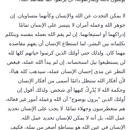
لا يمكن التحدث عن الله والإنسان وكأنهما متساويان. إن
جوهر الله وعمله أمران لا يتيسر على الإنسان تمامًا
إدراكهما أو استيعابهما. إن لم يقم الله بعمله بنفسه ويتكلم
بكلماته بين البشر، لما استطاع الإنسان أن يفهم مقاصده
مهما كان. ولذلك حتى أولئك الذين كرسوا حياتهم كلها لله
لن يستطيعوا نيل استحسانه. إن لم يبدأ الله عمله، فبغض
النظر عن مدى إحسان الإنسان عمله، سيذهب كله هباءً،
لأن أفكار الله ستظل دائمًا أسمى من أفكار الإنسان
وحكمة الله لا يُدْرِكُ كنهها أي شخص. ولذلك أقول إن
أولئك الذين "يرون بوضوح" أن الله وعمله أمور غير فعالة،
هم متغطرسون وجهلاء تمامًا. لا يجب على الإنسان تحديد
عمل الله، بل أنه لا يمكن للإنسان تحديد عمل الله.
الإنسان في عين الله هو ببساطةٍ أصغر من نملة، فكيف