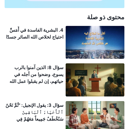
محتوى ذو صلة
4. البشرية الفاسدة في أَمَسِّ
احتياج لخلاص الله الصائر جسدًا
سؤال 8: الذين آمنوا بالرب
يسوع، وضحوا من أجله في
حياتهم، إن لم يقبلوا عمل الله
القدير في الأيام الأخيرة، فلن
يُختطفوا إلى ملكوت السموات؟
سؤال 3: يقول الإنجيل: "ثُمَّ نَحْنُ
ٱلْأَحْيَاءَ ٱلْبَاقِينَ
سَنُخْطَفُ جَمِيعاً مَعَهُمْ فِي
ٱلسُّحُبِ لِمُلَاقَاةِ ٱلرَّبِّ فِي