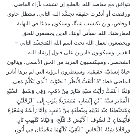
تتوافق مع مقاصد الله. بالطبع إن تشبثت بآراء الماضي،
ورفضت أو أنكرت حقيقة تجسُّد الله الثاني، ستظل خاوي
الوفاض، ولن تكتسب شيئًا، وستكون مذنبًا في النهاية
لمعارضتك الله. سيأتي أولئك الذين يخضعون للحق
ويخضعون لعمل الله تحت اسم الله المُتجسِّد الثاني –
القدير. وسيكونون قادرين على قبول إرشاد الله
الشخصي، وسيكتسبون المزيد من الحق الأسمى، وينالون
حياةً إنسانيَّة حقيقية. وسينظرون الرؤية التي لم يرها أناس
الماضي قط: "فَٱلْتَفَتُّ لِأَنْظُرَ ٱلصَّوْتَ ٱلَّذِي تَكَلَّمَ مَعِي.
وَلَمَّا ٱلْتَفَتُّ رَأَيْتُ سَبْعَ مَنَايِرَ مِنْ ذَهَبٍ، وَفِي وَسْطِ ٱلسَّبْعِ
ٱلْمَنَايِرِ شِبْهُ ٱبْنِ إِنْسَانٍ، مُتَسَرْبِلًا بِثَوْبٍ إِلَى ٱلرِّجْلَيْنِ،
وَمُتَمَنْطِقًا عِنْدَ ثَدْيَيْهِ بِمِنْطَقَةٍ مِنْ ذَهَبٍ. وَأَمَّا رَأْسُهُ وَشَعْرُهُ
فَأَبْيَضَانِ كَٱلصُّوفِ ٱلْأَبْيَضِ كَٱلثَّلْجِ، وَعَيْنَاهُ كَلَهِيبِ نَارٍ.
وَرِجْلَاهُ شِبْهُ ٱلنُّحَاسِ ٱلنَّقِيِّ، كَأَنَّهُمَا مَحْمِيَّتَانِ فِي أَتُونٍ.