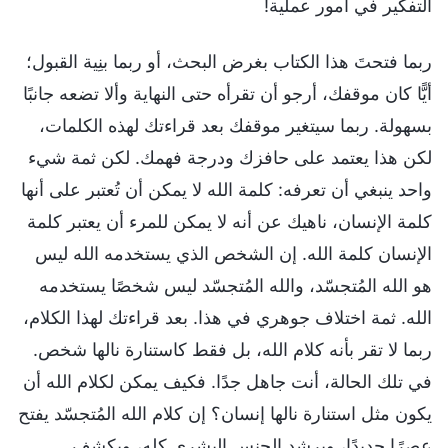
التفكير في أمور عملية!
ربما فتحتَ هذا الكتاب بغرض البحث، أو ربما بنِية القبول؛
أيًّا كان موقفك، أرجو أن تقرأه حتى النهاية وألا تضعه جانبًا
بسهولة. ربما سيتغير موقفك بعد قراءتك لهذه الكلمات،
لكن هذا يعتمد على حافزك ودرجة فهمك. لكن ثمة شيء
واحد ينبغي أن تعرفه: كلمة الله لا يمكن أن تُعتبر على أنها
كلمة الإنسان، ناهيك عن أنه لا يمكن للمرء أن يعتبر كلمة
الإنسان كلمة الله. إن الشخص الذي يستخدمه الله ليس
هو الله المُتجسّد، والله المُتجسّد ليس شخصًا يستخدمه
الله. ثمة اختلاف جوهري في هذا. بعد قراءتك لهذا الكلام،
ربما لا تقر بأنه كلام الله، بل فقط كاستنارة نالها شخص.
في تلك الحالة، أنت جاهل جدًا. فكيف يمكن لكلام الله أن
يكون مثل استنارة نالها إنسان؟ إن كلام الله المُتجسّد يفتح
عصرًا جديدًا، ويرشد الجنس البشري كله، ويكشف