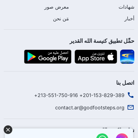
شهادات
معرض صور
أخبار
مَن نحن
حمِّل تطبيق كنيسة الله القدير
اتصل بنا
201-153-829-389+ 213-551-750-916+
contact.ar@godfootsteps.org
نزل ملكوت الله.