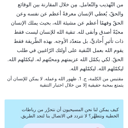
من التّهذيب والتّعامل. مِن خلال المقارنة بين الوقائع
والحقّ، يُعطي الإنسان معرفةً أعظم عن نفسه وعن
الحقّ وفهمًا أعظم عن مشيئة الله، بحيث يملك الإنسان
محبّةً أصدق وأنقى لله. تنقية الله للإنسان ليست فقط
ذات تأثيرٍ أُحاديٍّ، بل متعدّد الأوجه. بهذه الطّريقة فقط
يقوم الله بعمل التّنقية على أولئك الرّاغبين في طلب
الحقّ. لكي يكمّل الله عزيمتهم ومحبّتهم له. ليكمّلهم الله.
ليكمّلهم الله. ليكمّلهم الله.
مقتبس من الكلمة، ج. 1. ظهور الله وعمله. لا يمكن للإنسان أن
يتمتع بمحبة حقيقية إلا من خلال اختبار التنقية
كيف يمكن لنا نحن المسيحيون أن نتحرَّر من رباطات
الخطية ونتطهَّر؟ لا تتردد في الاتصال بنا لتجد الطريق.