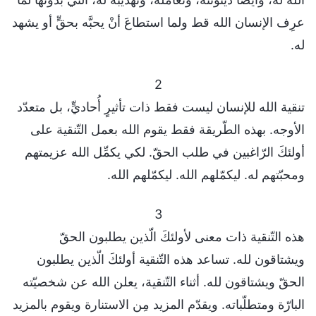
عرِف الإنسان الله قط ولما استطاعَ أنْ يحبَّه بحقٍّ أو يشهد
له.
2
تنقية الله للإنسان ليست فقط ذات تأثيرٍ أُحاديٍّ، بل متعدّد
الأوجه. بهذه الطّريقة فقط يقوم الله بعمل التّنقية على
أولئكَ الرّاغبين في طلب الحقّ. لكي يكمِّل الله عزيمتهم
ومحبّتهم له. ليكمّلهم الله. ليكمّلهم الله.
3
هذه التّنقية ذات معنى لأولئكَ الّذين يطلبون الحقّ
ويشتاقون لله. تساعد هذه التّنقية أولئكَ الّذين يطلبون
الحقّ ويشتاقون لله. أثناء التّنقية، يعلن الله عن شخصيّته
البارّة ومتطلّباته. ويقدّم المزيد مِن الاستنارة ويقوم بالمزيد