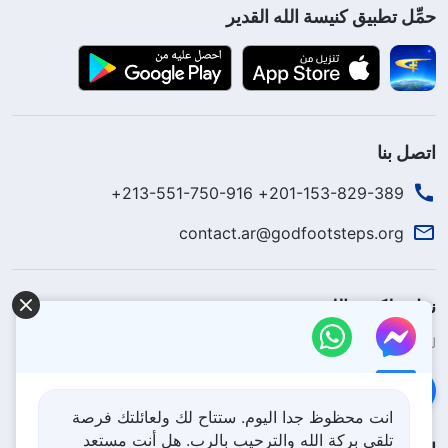
حمِّل تطبيق كنيسة الله القدير
اتصل بنا
201-153-829-389+ 213-551-750-916+
contact.ar@godfootsteps.org
نزل ملكوت الله.
لقد نزلت المملكة بالفعل إلى الأرض! هل تريد دخوله؟
اعرف المزيد
تواصل معنا عبر Messenger
انت محظوظ جدا اليوم. ستتاح لك ولعائلتك فرصة
تلقي بركة الله والترحيب بالرب. هل أنت مستعد