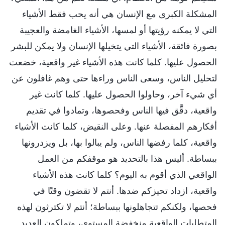
المشكلة الكبرى مع الإنسان هي أنه يحب فقط الأشياء
التي لا يمكنه رؤيتها أو لمسها، الأشياء الغامضة والعجيبة
بصورة فائقة، الأشياء التي يتخيلها الإنسان ولا يمكن للبشر
الحصول عليها. كلما كانت هذه الأشياء غير واقعية، خضعت
لتحليل الناس، وسعى الناس وراءها حتى وهم غافلون عن
أي شيء آخر، وحاولوا الحصول عليها. كلما كانت غير
واقعية، دقَّق فيها الناس وفحصوها، وتمادوا في تقديم
أفكارهم المفصلة عنها. وعلى النقيض، كلما كانت الأشياء
واقعية، كلما رفضها الناس، ولم يبالوا بها، بل ويزدرونها
ببساطة. أليس هذا بالتحديد هو موقفكم من العمل
الواقعي الذي أقوم به اليوم؟ كلما كانت هذه الأشياء
واقعية، ازداد تحيزكم ضدها. أنتم لا تقضون وقتًا في
فحصها، ولكنكم تتجاهلونها ببساطة؛ أنتم لا تكترثون لهذه
المتطلبات الواقعية منخفضة المستوى، وتملكون العديد