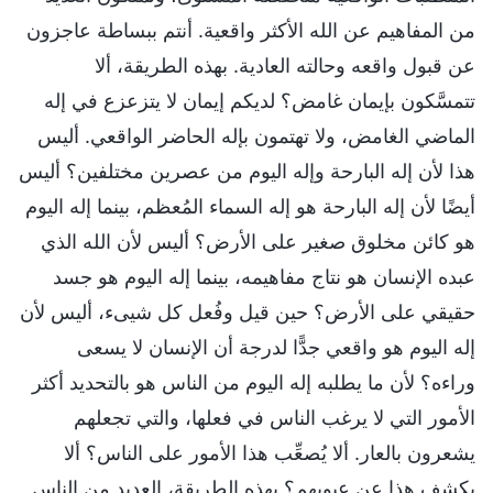
من المفاهيم عن الله الأكثر واقعية. أنتم ببساطة عاجزون
عن قبول واقعه وحالته العادية. بهذه الطريقة، ألا
تتمسَّكون بإيمان غامض؟ لديكم إيمان لا يتزعزع في إله
الماضي الغامض، ولا تهتمون بإله الحاضر الواقعي. أليس
هذا لأن إله البارحة وإله اليوم من عصرين مختلفين؟ أليس
أيضًا لأن إله البارحة هو إله السماء المُعظم، بينما إله اليوم
هو كائن مخلوق صغير على الأرض؟ أليس لأن الله الذي
عبده الإنسان هو نتاج مفاهيمه، بينما إله اليوم هو جسد
حقيقي على الأرض؟ حين قيل وفُعل كل شيىء، أليس لأن
إله اليوم هو واقعي جدًّا لدرجة أن الإنسان لا يسعى
وراءه؟ لأن ما يطلبه إله اليوم من الناس هو بالتحديد أكثر
الأمور التي لا يرغب الناس في فعلها، والتي تجعلهم
يشعرون بالعار. ألا يُصعِّب هذا الأمور على الناس؟ ألا
يكشف هذا عن عيوبهم؟ بهذه الطريقة، العديد من الناس