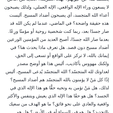
لا يسعون وراء الإله الواقعي، الإله العملي، ولذلك يصبحون
أعداء الله المتجسد، أي يصبحون أضداد المسيح. أليست
هذه حقيقة واضحة؟ في الماضي، عندما لم يكن الله قد
صار جسدًا بعد، ربما كنت شخصية روحية أو مؤمنًا ورِعًا.
بعدما صار الله جسدًا، أصبح العديد من المؤمنين الورعين
أضداد مسيح دون قصد. هل تعرف ماذا يحدث هنا؟ في
إيمانك بالله، لا تركز على الواقع أو تسعى إلى الحق،
ولكنك مهووس بأكاذيب، أليس هذا هو أوضح مصدر
لعداوتك لله المتجسّد؟ الله المتجسّد يُدعى المسيح، أليس
إذًا كل مَنْ لا يؤمنون بالله المتجسّد هم أضداد المسيح؟
لذلك، هل مَنْ تؤمن به وتحبه حقًّا هو هذا الإله الذي في
الجسد؟ هل هو حقًا هذا الإله الذي يعيش ويتنفس والأكثر
واقعية والعادي على نحو فائق؟ ما هو الهدف من سعيك
بالتحديد؟ هل هو في السماء أم في الأرض؟ هل هو