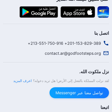
اتصل بنا
201-153-829-389+ 213-551-750-916+
contact.ar@godfootsteps.org
نزل ملكوت الله.
لقد نزلت المملكة بالفعل إلى الأرض! هل تريد دخوله؟
اعرف المزيد
تواصل معنا عبر Messenger
اتبعنا