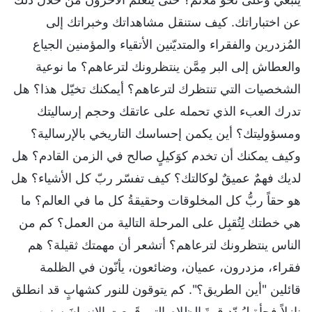
عن اختباراتك. كيف ستنقل مشاهداتك وخبراتك إلى
المُزدرين والفقراء والمتديّنين الأتقياء والمؤمنين الجياع
والعطاش إلى البر مِمَّن ينتظرونك لترعاهم؟ ما نوعية
الشخصيات التي تنتظرك لترعاهم؟ أيمكنك تخيّل هذا؟ هل
تدرك العبء الذي تحمله على عاتقك وحجم إرساليتك
ومسؤوليتك؟ أين يكمن إحساسك التاريخي بالإرسالية؟
وكيف يمكنك أن تخدم كوَكيلٍ صالح في الزمن القادم؟ هل
لديك فهمٌ عميقٌ لوكالتك؟ كيف تفسّر ربّ كل الأشياء؟ هل
هو حقاً ربُّ كل المخلوقات وحقيقةُ كل ما في العالم؟ ما
هي خطتك لِتُقبِل على المرحلة التالية من العمل؟ كم من
الناس ينتظرونك لترعاهم؟ أتشعر أن مهمتك ثقيلة؟ هم
فقراء، مزدرون، عميان، وضائعون، يأنّون في الظلمة
قائلين "أين الطريق؟". كم يتوقون للنور كشهابٍ قد انطلق
نازلاً فجأة ليُبدّد قوةَ الظلام التي قَمعت الإنسانَ سنين