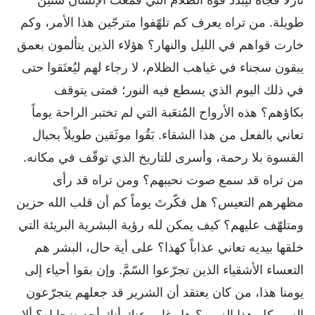
طويلة. من تراه يعرف كم تلهّفوا مترجّين هذا الأمر، وكم
خارت قواهم في الليل والنهار؟ هؤلاء الذين يتألمون بعمق
يبقون سجناء في غياهب الظلام، لا رجاء لهم ليُعتَقوا حتى
في ذلك اليوم الذي يسطع فيه النور؛ فمتى يتوقف
بكاؤهم؟ هذه الأرواح المُتعَبة التي لم تختبر الراحة يوماً
تعاني بالفعل من هذا الشقاء. بَقُوا موثَقين طويلاً بحبال
القسوة بلا رحمة، وأسرى للتاريخ الذي توقّف في مكانه.
من تراه قد سمع صوت نحيبهم؟ ومن تراه قد رأى
مظهرهم التعيس؟ هل فكّرتَ يوماً كم أن قلب الله حزين
ومتلهّف عليهم؟ كيف يمكن لله رؤية البشرية البريئة التي
خلقها بيديه تعاني عذاباً كهذا؟ على أية حال، البشر هم
التعساء الأشقياء الذين تجرّعوا السّمَّ. وإن بقوا أحياء إلى
يومنا هذا، من كان يعتقد أن الشرير قد جعلهم يتجرّعون
السم كل هذا الزمن؟ هل غاب عنك أنك أحد ضحاياه؟ ألا