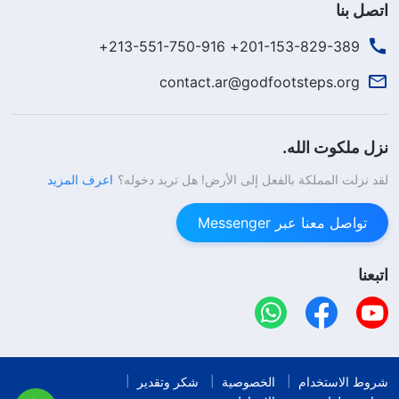
اتصل بنا
201-153-829-389+ 213-551-750-916+
contact.ar@godfootsteps.org
نزل ملكوت الله.
لقد نزلت المملكة بالفعل إلى الأرض! هل تريد دخوله؟
اعرف المزيد
تواصل معنا عبر Messenger
اتبعنا
شروط الاستخدام
الخصوصية
شكر وتقدير