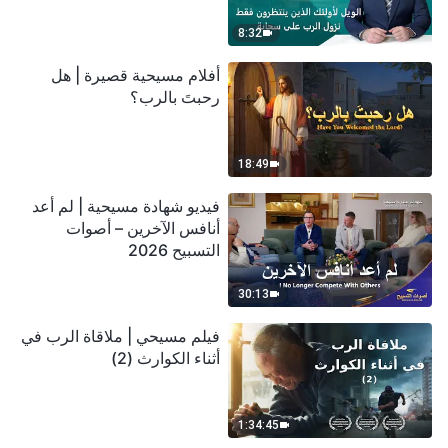
سحابة
8:32
أفلام مسيحية قصيرة | هل
رحبتَ بالرب؟
18:49
فيديو شهادة مسيحية | لم أعد
أنافس الآخرين – أصوات
التسبيح 2026
30:13
فيلم مسيحي | ملاقاة الرب في
أثناء الكوارث (2)
1:34:45