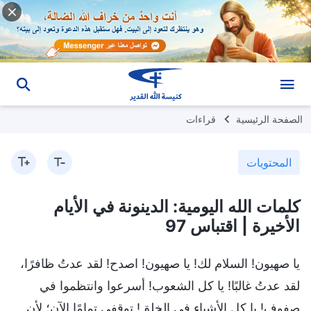
الصفحة الرئيسية
قراءات
المحتويات
كلمات الله اليومية: الدينونة في الأيام
الأخيرة | اقتباس 97
يا صهيون! السلام لك! يا صهيون! اصدح! لقد عدتُ ظافرًا،
لقد عدتُ غالبًا! يا كل الشعوب! أسرعوا وانتظموا في
صفوف! يا كل الأشياء في الخلق! توقفي تمامًا الآن؛ لأن