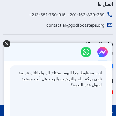
اتصل بنا
201-153-829-389+ 213-551-750-916+
contact.ar@godfootsteps.org
نزل ملكوت الله.
لقد نزلت المملكة بالفعل إلى الأرض! هل تريد دخوله؟
اعرف المزيد
تواصل معنا عبر Messenger
انت محظوظ جدا اليوم. ستتاح لك ولعائلتك فرصة
تلقي بركة الله والترحيب بالرب. هل أنت مستعد
اتبعنا
لقبول هذه النعمة؟
شروط الاستخدام
الخصوصية
شكر وتقدير