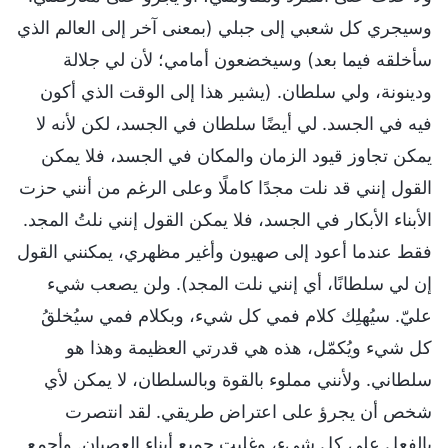
وسيجري كل شعبي إلى جبلي (بمعنى آخر إلى العالم الذي
سأخلقه فيما بعد) وسيخضعون أمامي؛ لأن لي جلالة
ودينونة، ولي سلطان. (يشير هذا إلى الوقت الذي أكون
فيه في الجسد. لي أيضًا سلطان في الجسد، لكن لأنه لا
يمكن تجاوز قيود الزمان والمكان في الجسد، فلا يمكن
القول إنني قد نلت مجدًا كاملًا وعلى الرغم من أنني حزت
الأبناء الأبكار في الجسد، فلا يمكن القول إنني نلتُ المجد.
فقط عندما أعود إلى صهيون وأغير مظهري، يمكنني القول
إن لي سلطانًا، أي إنني نلت المجد). ولن يصعب شيء
عليّ. سيُهلِك كلام فمي كل شيء، وبكلام فمي سيُخلقُ
كل شيء ويُكمّل، هذه هي قدرتي العظيمة وهذا هو
سلطاني. ولأنني مملوء بالقوة وبالسلطان، لا يمكن لأي
شخص أن يجرؤ على اعتراض طريقي. لقد انتصرت
بالفعل على كل شيء، وغلبت جميع أبناء العصيان. وأجمع