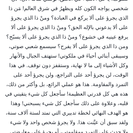
شخصي يواجه الكون كله ويظهرُ في شرق العالم! مَن ذا
الذي يجرؤ على ألا يركع في العبادة؟ ومنْ ذا الذي يجرؤ
على ألا يدعوني بالإله الحق؟ ومنْ ذا الذي يجرؤ على ألا
يرفع عينيه في خشوع؟ ومنْ ذا الذي يجرؤ على ألا يسبّح؟
ومن ذا الذي يجرؤ على ألا يفرح؟ سيسمع شعبي صوتي،
وسيبقى أبنائي أحياءَ في ملكوتي! ستهتف الجبال والأنهار
وكل الأشياء إلى ما لا نهاية، وستقفز دون توقف. في هذا
الوقت، لن يجرؤ أحد على التراجع، ولن يجرؤ أحد على
التمرد والمقاومة. هذا هو عملي الرائع، بل وأكثر من ذلك،
هذه هي كل قدرتي العظيمة! سأجعل كل شيء يتقيني في
قلبه، وعلاوة على ذلك سأجعل كل شيء يسبحني! وهذا
هو الهدف النهائي لخطة تدبيري التي تمتد لستة آلاف سنة،
ولقد سبق أن عيَّنت هذا. ولا يجرؤ شخص واحد ولا شيء
ولا حدث على التمرد ومقاومتي، أو يجرؤ على معارضتي.