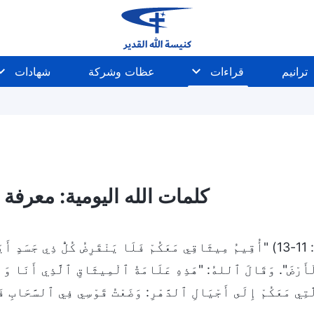
ترانيم
قراءات
عظات وشركة
شهادات
كلمات الله اليومية: معرفة ال
(التكوين 9: 11-13) "أُقِيمُ مِيثَاقِي مَعَكُمْ فَلَا يَنْقَرِضُ كُلُّ ذِي 
ْأَرْضَ". وَقَالَ ٱللهُ: "هَذِهِ عَلَامَةُ ٱلْمِيثَاقِ ٱلَّذِي أَنَا وَاضِع
َّتِي مَعَكُمْ إِلَى أَجْيَالِ ٱلدَّهْرِ: وَضَعْتُ قَوْسِي فِي ٱلسَّحَابِ ف