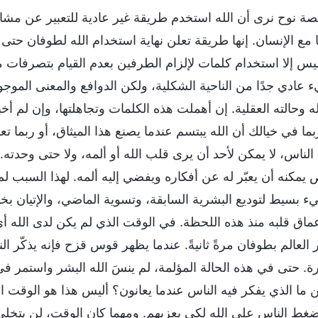
صة نوح نرى أن الله استخدم طريقة غير عادية للتعبير عن مش
ًا مع الإنسان. إنها طريقة تعلن نهاية استخدام الله لطوفان حت
ليس إلا استخدام كلمات لإلزام الطرفين بعدم القيام بتصرفات
عادي جدًا من الناحية الشكلية، ولكن الدوافع والمعنى الموجود 
وحالته العقلية. إن أهملت هذه الكلمات وتجاهلتها، وإن لم أخبرك
بما في خيالك أن الله يبتسم عندما يصنع هذا الميثاق، أو ربما تع
لناس، لا يمكن لأحد أن يرى قلب الله أو ألمه، ولا حتى وحدته. 
مكنه أن يعبّر له عن أفكاره ويفضي إليه ألمه. لهذا السبب لم 
ء بسيط لتوديع البشرية السابقة، وتسوية الماضي، والإتيان بخات
عماق قلبه منذ هذه اللحظة. في الوقت الذي لم يكن لدى الله أي 
 العالم بطوفان مرةً ثانيةً. عندما يظهر قوس قزح فإنه يذكّر ا
رة. حتى في هذه الحالة المؤلمة، لم ينسَ الله البشر واستمر في
ن ما الذي يفكر فيه الناس عندما يعانون؟ أليس هذا هو الوقت 
غط الناس على الله لكي يعزيهم. ومهما كان الوقت، لن يتخلى 