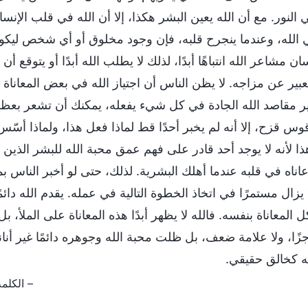
النور. مع أن الله يعين البشر هكذا، إلا أن الله في قلب الإنس
ي الله، وعندما ينجرح قلبه، فإن وجود مخلوق أو أي شخص ليكون ف
نسان مشاعر الله انتباهًا أبدًا، لذلك لا يطلب الله أبدًا أو يت
ير عن مزاجه. لا يظن الناس أن اجتياز الله في بعض المعاناة ه
ر مقاصد الله الجادة في كل شيء يفعله، يمكنك أن تشعر بعظمة ال
س قزح، إلا أنه لم يخبر أحدًا قط لماذا فعل هذا، ولماذا أسّس ه
ذا لأنه لا يوجد أحد قادر على فهم عمق محبة الله للبشر الذين خ
عاناه في قلبه عندما أهلك البشرية. لذلك، حتى لو أخبر الناس ب
ا يزال مستمرًا في اتخاذ الخطوة التالية في عمله. يقدم الله دائ
المعاناة بنفسه. فالله لا يظهر أبدًا هذه المعاناة على الملأ، ب
عاجزًا، ولا علامة ضعف، بل ظلت محبة الله وجوهره دائمًا غير 
ه كخالق حقيقي.
– الكلمة، ج. 2. حول معرفة الله. عمل الله،