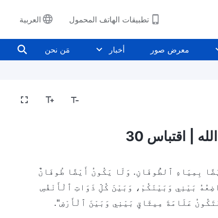
تطبيقات الهاتف المحمول
العربية
معرض صور
أخبار
مَن نحن
له | اقتباس 30
جَسَدٍ أَيْضًا بِمِيَاهِ ٱلطُّوفَانِ. وَلَا يَكُونُ أَيْضًا طُوفَانٌ
ُهُ بَيْنِي وَبَيْنَكُمْ، وَبَيْنَ كُلِّ ذَوَاتِ ٱلْأَنْفُسِ
َتَكُونُ عَلَامَةَ مِيثَاقٍ بَيْنِي وَبَيْنَ ٱلْأَرْضِ".