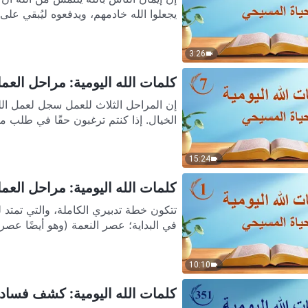
يجعلوا الله خادمهم، ويدفعوه ليُبقي على ا
3:26
كلمات الله اليومية: مراحل العمل 
إن المراحل الثلاث للعمل سجل لعمل ال
الخيال. إذا كنتم ترغبون حقًا في طلب م
15:24
كلمات الله اليومية: مراحل العمل 
تتكون خطة تدبيري الكاملة، والتي تمتد
في البداية؛ عصر النعمة (وهو أيضًا عصر..
10:10
كلمات الله اليومية: كشف فساد ال