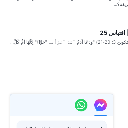
يفة؟...
اقتباس 25
َهَا أُمُّ كُلِّ...