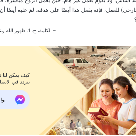
لا أساس، ولا يقوم بعمل غير هام. حين يعمل الروح مباشرةً، فإن
جي) للعمل، فإنه يفعل هذا أيضًا على هدفه. لمَ عليه أيضًا أن يغي
– الكلمة، ج. 1. ظهور الله وعمله. أحوج ما تكون إليه البشرية الفاسدة هو خلاص الله المتجسِّد
كيف يمكن لنا نح
تتردد في الاتصا
تواص