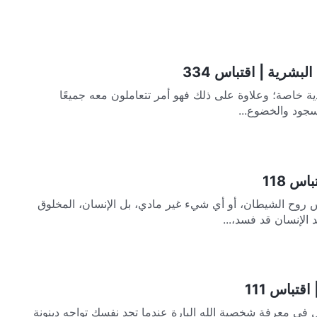
بشرية | اقتباس 334
دية خاصة؛ وعلاوة على ذلك فهو أمر تتعاملون معه جميعًا
جود والخضوع...
س 118
 روح الشيطان، أو أي شيء غير مادي، بل الإنسان، المخلوق
لإنسان قد فسد،...
قتباس 111
يجب ألاّ يعتمد المرء على التجربة والخيال في معرفة شخصية الله البارة عندما تجد نفسك تواجه دينونة