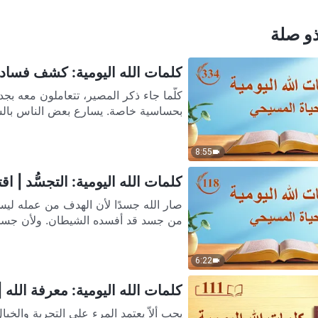
و صلة
كلمات الله اليومية: كشف فساد ال
كلّما جاء ذكر المصير، تتعاملون معه بج
بحساسية خاصة. يسارع بعض الناس بالس
8:55
كلمات الله اليومية: التجسُّد | اقتبا
صار الله جسدًا لأن الهدف من عمله ليس
من جسد قد أفسده الشيطان. ولأن جسد ا
6:22
كلمات الله اليومية: معرفة الله | ا