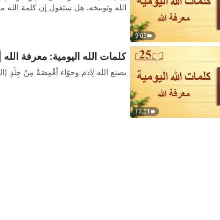
الله وتوبيخه، هل ستقول إن كلمة الله مز
9:05
كلمات الله اليومية: معرفة الله | 
يصنع الله لِآدَمَ وحوّاء أَقْمِصَةً مِنْ جِلْدٍ (التكوين 3: 20-21) "وَدَعَا آدَمُ ٱسْمَ ٱمْرَأَتِهِ "حَوَّاءَ" لِأَنّ
12:51