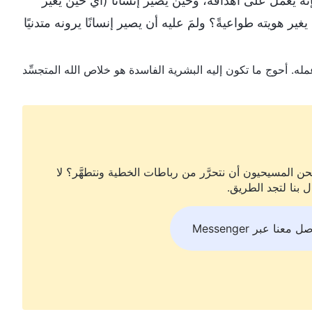
ه يعمل على أهدافه، وحين يصير إنسانًا (أي حين يغيِّر
ر هويته طواعيةً؟ ولمَ عليه أن يصير إنسانًا يرونه متدنيًا
ن المسيحيون أن نتحرَّر من رباطات الخطية ونتطهَّر؟ لا
ل بنا لتجد الطريق.
ل معنا عبر Messenger