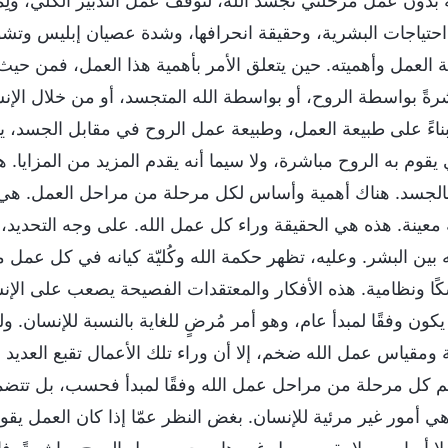
ه بدون عمل مرحلتي تجسد الله، لَتوقف عمل التدبير الكلي، ولِما 
احتياجات البشرية، وحقيقة انحرافها، وشدة عصيان إبليس وت
ة العمل وأهميته. حين يتعلق الأمر بأهمية هذا العمل، فمن حيث 
رةً بواسطة الروح، أو بواسطة الله المتجسد، أو من خلال الإنس
بناءً على طبيعة العمل، وطبيعة عمل الروح في مقابل الجسد، يت
يقوم به الروح مباشرة، ولا سيما أنه يقدم المزيد من المزايا. ه
بالجسد. هناك أهمية وأساس لكل مرحلة من مراحل العمل. هي ليست
عينة. هذه هي الحقيقة وراء كل عمل الله. على وجه التحديد، ي
 بين البشر. وعليه، تظهر حكمة الله وكُليّة كيانه في كل عمل 
سكًا ونظامية. هذه الأفكار والمعتقدات الفصيحة يصعب على الإن
يكون وفقًا لمبدأ عام، وهو أمر مُرضٍ للغاية بالنسبة للإنسان.
 ومقياس عمل الله ضخم، إلا أن وراء تلك الأعمال تقبع العد
تتم كل مرحلة من مراحل عمل الله وفقًا لمبدأ فحسب، بل تتضمن أ
ي أمور غير مرئية للإنسان. بغض النظر عمّا إذا كان العمل يقوم