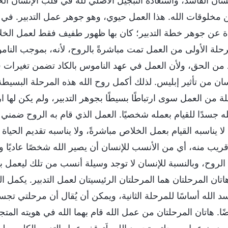
سان الفاسد، واستعادة التبجيل الأصلي لله في قلب الإنسان الخا
مخلوقات الله. هذا العمل حيوي، وهو جوهر عمل التدبير. في
دة عن جوهر خطة التدبير؛ كان بها ظهور طفيف فقط لعمل الخل
رحلة الأولى من العمل تمت مباشرةً بالروح، لأنه، بموجب النام
د من الحق، ولأن العمل في عهد الناموس بالكاد تضمن تغيرات
ان من تأثير إبليس. لذلك أكمل روح الله هذه المرحلة البسيط
ة من العمل سوى ارتباطًا بسيطًا بجوهر التدبير، ولم يكن لها ا
له جسدًا للقيام بعمله شخصيًا. العمل الذي قام به الروح ض
 لا يناسبه القيام بعمل الخلاص مباشرةً، ولا يناسبه تقديم الحي
ريب منه، أي من الأنسب للإنسان أن يصير الله شخصًا عاديًا وط
روح، وبالنسبة للإنسان لا توجد وسيلة أنسب من تلك ليعمل بها
اتان المرحلتان هما المرحلتان الرئيسيتان لعمل التدبير. يكمل 
د الله أساسًا للمرحلة الثانية، ويمكن أن يُقال أن مرحلتي تجسد
ا. هاتان المرحلتان من عمل الله قام بهما الله في هويته المتجسد