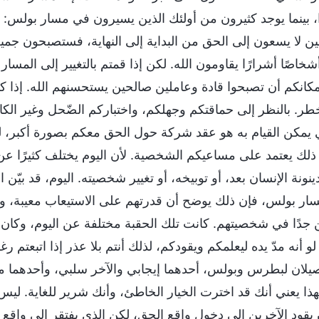
ا، بينما يوجد كثيرون من أولئك الذين يسيرون في مسار بولس: 
ين لا يسعون إلى الحق من البداية إلى النهاية، فستصبحون جميعً
شخاصًا أشرارًا يقاومون الله. لكن إذا قمتم بالتغيير إلى ال
مكانكم أن تصبحوا قادة وعاملين صالحين يستحسنهم الله. إذا كنتم
طر. بالنظر إلى حماقتكم وجهلكم، واختباركم الضّحل وغير الك
ي يمكن القيام به هو عقد شركة حول الحق معكم بصورة أكبر، 
ذلك يعتمد على مساعيكم الشخصية. لأن اليوم يختلف كثيرًا 
نونة الإنسان بعد، أو توبيخه، أو تغيير شخصيته. اليوم، قد بيّن 
ر بولس، فإن ذلك يوضح أن قدرتهم على الاستيعاب معيبة، ويش
جدًا في شخصيتهم. كانت تلك الحقبة مختلفة عن اليوم، وكان ال
 لو أنه مدّ يده ليعلمكم ويقودكم، لذلك أنتم بلا عذر إذا اتبعتم
يلان لبطرس وبولس، أحدهما إيجابي والآخر سلبي، وأحدهما مثال
ذا يعني أنك قد اخترت الخيار الخاطئ، وأنك شرير للغاية.
يقود الآخرين إلى دخول واقع الحق، لكن الذي يفتقر إلى واقع