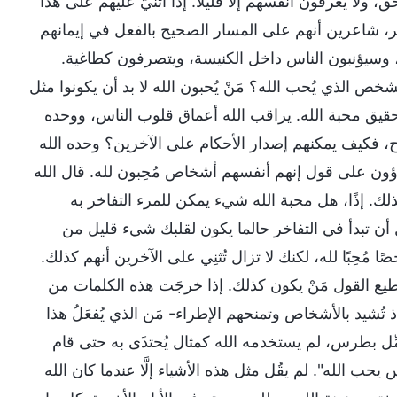
لا يعرفون أنفسهم إلا قليلًا. إذا أُثنيَّ عليهم على هذا
، شاعرين أنهم على المسار الصحيح بالفعل في إيمانهم
، وسيؤنبون الناس داخل الكنيسة، ويتصرفون كطاغية.
ص الذي يُحب الله؟ مَنْ يُحبون الله لا بد أن يكونوا مثل
ل تحقيق محبة الله. يراقب الله أعماق قلوب الناس، ووحده
، فكيف يمكنهم إصدار الأحكام على الآخرين؟ وحده الله
رؤون على قول إنهم أنفسهم أشخاص مُحِبون لله. قال الله
ك. إذًا، هل محبة الله شيء يمكن للمرء التفاخر به
ن تبدأ في التفاخر حالما يكون لقلبك شيء قليل من
مُحِبًا لله، لكنك لا تزال تُثنِي على الآخرين أنهم كذلك.
يع القول مَنْ يكون كذلك. إذا خرجَت هذه الكلمات من
تُشيد بالأشخاص وتمنحهم الإطراء- مَن الذي يُفعَلُ هذا
مِّل بطرس، لم يستخدمه الله كمثال يُحتذَى به حتى قام
ب الله". لم يقُل مثل هذه الأشياء إلَّا عندما كان الله