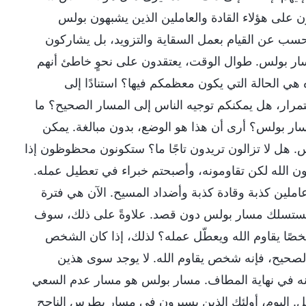
ون على هؤلاء القادة والعاملين الذين يشبهون بولس
فحسب عن القيام بعمل السقاية والتزويد، بل يشاركون
مسار بولس. طوال الوقت، يعتقدون على نحوٍ خاطئ أنهم
ي الحالة التي يكون معظمكم فيها؟ استنادًا إلى
استمرار، هل يمكنكم توجيه الناس إلى المسار الصحيح؟ ما
مسار بولس؟ أرى أن هذا هو الوضع، بدون مبالغة. يمكن
. هل لا تزالون تريدون تاجًا ما؟ ستكونون محظوظون إذا
دمون الله لكن تقاومونه، وأصبحتم خبراء في تعطيل عمله.
املين كذبة وقادة كذبة وأضداد المسيح. الآن هي فترة
، فستسلك مسار بولس دون قصد. علاوةً على ذلك، سوف
ًا يقاوم الله ويعطّل عمله؟ لذلك، إذا كان الشخص
 الصحيح، فإنه شخص يقاوم الله. لا يوجد سوى هذين
نه في نهاية المطاف. مسار بولس هو مسار عدم السعي
. اليوم، أولئك الذين يسيرون في مسار بطرس الناجح