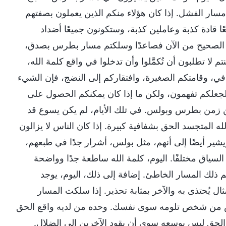
مسار الفشل. إذا كان هؤلاء منكم الذين يعملون بصفتهم
ا قادة كذبة وعاملين كذبة، وستكونون جميعًا أضداد
مسار الصحيح من الآن فصاعدًا وسلكتم مسار بطرس بصدق،
 لا تطلبون أن تُكمَّلوا وأن تدخلوا في واقع كلمة الله،
افي، وقامتكم الصغيرة، وافتقاركم إلى النضج، فإن الشيء
لجعلكم تفهمون، ولكن ما إذا كان يمكنكم الحصول على
عن زمن بطرس وبولس. في تلك الأيام، لم يكن يسوع قد
الله المتجسد الحق بشفافية كبيرة. إذا كان الناس لا يزالون
ير أيضًا إلى أنهم، مثل بولس، أشرار جدًا في طبعهم،
سياق مختلفًا. اليوم، كلمة الله ساطعة جدًا وواضحة
 رغم ذلك المسار الخاطئ. إضافة إلى ذلك، اليوم، يوجد
 يُحتذى به والآخر بمثابة تحذير. إذا سلكت المسار
 ليس من شخص تلومه سوى نفسك. وحده من لديه واقع الحق
 الحق ليس بوسعه سوى أن يقود الآخرين إلى الضلال.