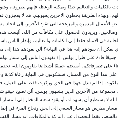
ث بالكلمات والتعاليم جيدًا ويمكنه الوعظ، فإنهم يطرونه، ويثن
 لهم، وبهذه الطريقة يجعلون الآخرين يحبونهم. هم لا يعجزون 
عض الأعمال المدمرة والمزعجة التي تقود الآخرين إلى اتخاذ 
 وصالحين، ويريدون الحصول على مكافآت من الله. أليست هذه ه
حالية في الانتباه فقط إلى الكلمات والتعاليم، وإنذار الناس ب
ي يمكن أن يقودهم إليه هذا في النهاية؟ ألن يقودهم هذا إلى 
 جميعًا قادة على طراز بولس، إذ تقودون الناس إلى مسار بولس
 بناءً على تصرفاتكم، أصبحتم جميعًا أشخاصًا يقاومون الله، تخ
 على هذا النوع من المسار، فستكونون في النهاية رعاة كذبة وع
لملكوت. إذا لم تبذل جهدًا في الحق وركزت فقط على العمل
جموعة من الآخرين الذين يشبهون بولس. ألن تصبح حينئذٍ شخص
الله لا يستطيع أن يشهد له، أو يقود شعبه المختار إلى المسار
 مسار بطرس هو مسار السعي إلى الحق ونجاح المرء في إيما
والسعي فقط للحصول على البركة والمكافآت. إنه مسار الفشل