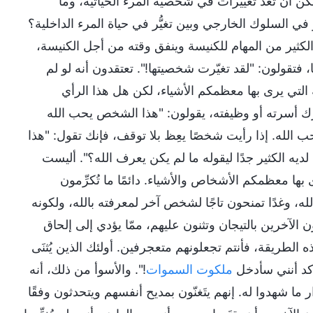
كن أن تُعَد تغييرات في شخصية المرء الحياتية، وما
في السلوك الخارجي وبين تغيُّر في حياة المرء الداخلية؟
ثير من المهام للكنيسة وينفق وقته من أجل الكنيسة،
 فتقولون: "لقد تغيّرت شخصيتها!". تعتقدون أنه لو لم
 التي يرى بها معظمكم الأشياء، لكن هل هذا الرأي
 أسرته أو وظيفته، يقولون: "هذا الشخص يحب الله
ب الله. إذا رأيت شخصًا يعِظ بلا توقف، فإنك تقول: "هذا
ه الكثير جدًا ليقوله ما لم يكن يعرف الله؟". أليست
ها معظمكم الأشخاص والأشياء. دائمًا ما تُكرِّمون
له، وغدًا تمنحون تاجًا لشخص آخر لمعرفته بالله، ولكونه
ون الآخرين بالتيجان وتثنون عليهم، ممّا يؤدي إلى إلحاق
 الطريقة، فأنتم تجعلونهم متعجرفين. أولئك الذين يُثنَى
ؤكد أنني سأدخل
ملكوت السموات
!". والأسوأ من ذلك، أنه
ما شهدوا له. إنهم يتَغنّون بمديح أنفسهم ويتحدثون وفقًا