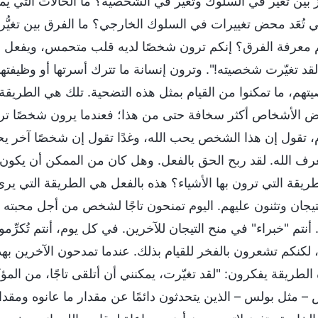
 بين تغيُّر في السلوك وتغيُّر في الشخصية؟ ما الحالات التي يم
ي تُعَد محض تغييرات في السلوك الخارجي؟ ما الفرق بين تغيُّر 
معرفة الفرق؟ إنكم ترون شخصًا لديه قلب متحمس، ويفعل الك
قد تغيّرت شخصيته!". وترون إنسانة ما تترك أسرتها أو وظيفتها،
تهم، ما تمكنوا من القيام بمثل هذه التضحية. تلك هي الطريقة
 الأشخاص أكثر سخافة حتى من هذا؛ فعندما يرون شخصًا ترك
يوم، تقول إن هذا الشخص يحب الله، وغدًا تقول إن شخصًا آخر يح
 الله. لقد ربح الحق بالفعل. وهل كان من الممكن أن يكون لدي
يقة التي ترون بها الأشياء؟ هذه بالفعل هي الطريقة التي يرى ب
تيجان وتثنون عليهم. اليوم تمنحون تاجًا لشخص من أجل محبته ل
ه. أنتم "خبراء" في منح التيجان للآخرين. في كل يوم، أنتم تُكرِّم
لكنكم تشعرون بالفخر للقيام بذلك. عندما تمدحون الآخرين بهذه
 الطريقة يفكرون: "لقد تغيّرت، يمكنني أن أتلقى تاجًا، من الم
– مثل بولس – الذين يتحدثون دائمًا عن مقدار ما عانوه ومقدار 