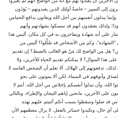
لآخرين أن يقتَدوا بهم مع أنه من الواضح أنهم لم يُغيِّروا
ن إلى التمييز – خاصةً أولئك الذين يعبدونهم – يُؤذَون
 وإنما يبذلون أنفسهم من أجل الله ويعانون بدافع الحماس
ذا؛ ولذلك يعتقدون أنهم قد تمسكوا بشهادتهم وأنهم
تبار على أنه شهادة ويتفاخرون به في كل مكان. أليس هذا
 "الشهادة"، وكم من الأشخاص قد ضُلِّلوا؟ أليس من
س؟ هل مِن الواضح لك مَنْ هو الغالب بالضبط؟ إن تقديم
لى هذا المنوال؟ لا يمكنكم تقديم الحياة للآخرين، ولا
ذلك، تدفعونهم إلى الهلاك. ألا تعلم أن الشخص الفاسد لا
ا تُصدَق وأنوفهم في السماء. لكن ألا يموتون على نحو
ا الله، وأن تبذلوا أنفسكم بإخلاص من أجل الله. أنتم لا
ن على الآخرين، مانحين إياهم التيجان والإطراء، وبالتالي
الناس قد ضلوا وسقطوا بسبب أنكم أثنيتم عليهم بهذه
لى أي حال، وتكبدوا خسائر بالفعل. لا يزال معظمهم الآن