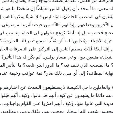
لمرحلة من العمل، فقدَّمه بصفته نموذجًا ومثالًا يُحتذَى به لمن 
له معنى. ما أسخف أن يقول الناس اعتباطًا إن شخصًا ما هو شخص 
فون في المنصب الخاطئ. ثانيًا- ليس ذلك شيئًا يمكن للناس إص
 الآخرين وخداعهم وإيذائهم. ثالثًا- من حيث تأثيره الموضوعي،
حيح فحسب، بل إنه أيضًا يُزعِج دخولهم في الحياة ويتسبب في خس
رك الأشياء، ومُخلِص لله، ألن يُقلِّد الجميع تصرفاته الخارجية
نك أيضًا قُدّتَ معظم الناس إلى التركيز على التصرفات الخ
التيجان، متبعين دون وعي مسار بولس. ألم يكُن له هذا التأثير؟
ما المنصب الذي تقف فيه؟ ما الدور الذي تلعبه؟ ما التأثير ال
نهاية المطاف؟ إلى أي مدى ذلك ضار؟ ثمة عواقب وخيمة عندما
 والعاملين داخل الكنيسة لا يستطيعون التحدث عن اختبارهم ول
هم دائمًا ما يشهدون عن كيف أنهم قد عانوا، وكيف أنَّهم قبلو
عديدة التي عانوا منها، وكيف أنهم اصرُوا على القيام بواجباته
جعلون شعب الله المختار معجبين بهم، ويُقدّرونهم، ويتطلعون 