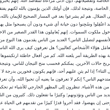
لخاصة وتفضيلاتهم، دون أدنى مراعاة لمقاصد الله. إنهم يخبرون ا
خاصة، ونتيجة لذلك، فإن أولئك الذين يؤمنون بالله لكنهم يفتقرو
لى الضلال. هم لم يشرعوا بعد في المسار الصحيح للإيمان بالله،
اعتُقِلوا وسُجِنوا دون خيانة أي شيء ودون أن يصبحوا مثل يهو
ول ملكوت السموات. إنهم يُعامِلون هذا القدر الصغير من الاخ
لأنفسهم لتضليل الناس؟ العديد من الناس يقدمون هذا النوع من
ُعامَل هؤلاء الأشخاص كغالبين؟ هل تعرفون كيف يرى الله النا
 بهذه الطريقة أمر يلعنه الله. كم من أفعال خاطئة ارتكبتموها ع
يح حالات الآخرين. يمكنكم فحسب منح التيجان للناس، ونتيجة ل
ل الثناء؟ إذا لم يثنِ عليهم أحد، فإنهم يكونون فخورين بدرجة ل
تدحهم الناس؟ إنكم لا تعرفون ما يعنيه أن تحبوا الله، وأن تعرفو
 من هذه الأشياء. تنظرون إلى المظهر الخارجي للأشياء ثم تحكمو
لعديد من الناس وتؤذونهم؛ وكثيرًا ما تفعلون ذلك. كثيرون من 
حتى إن ينهضوا، فقد أخروا قدرًا كبيرًا من تقدمهم في الحياة ع