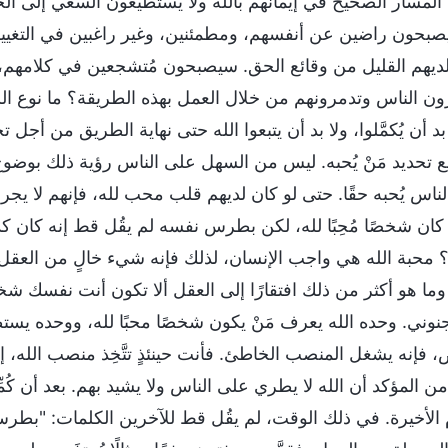
لمسار الصحيح في إيمانهم بالله ولا يستطيعون السعي إلى الحق، و
صبحون راضين عن أنفسهم، ومطمئنين، وغير راغبين في التغيير
 لديهم القليل من وقائع الحق. سيصبحون مُتشجعين في كلامهم
رون الناس وتدمرونهم من خلال العمل بهذه الطريقة؟ ما نوع الشخ
 أن يُكمَّلوا، ولا بد أن يتبعوا الله حتى نهاية الطريق من أج
ع تحديد مَنْ يُحبه. ليس من السهل على الناس رؤية ذلك بوضوح
ناس يُحبه حقًا. حتى لو كان لديهم قلب محب لله، فإنهم لا يج
ن شخصًا مُحِبًا لله، لكن بطرس نفسه لم يقُل قط إنه كان كذل
محبة الله هي واجب الإنسان، لذلك فإنه شيء خالٍ من العقل أ
وما هو أكثر من ذلك افتقارًا إلى العقل ألا تكون أنت نفسك شخصًا 
وني. وحده الله يعرف مَنْ يكون شخصًا محبًا لله، ووحده يستط
فإنه يشغل المنصب الخاطئ. فأنت حينئذٍ تتَّخِذ منصب الله، إذ 
 من المؤكد أن الله لا يطري على الناس ولا يشيد بهم. بعد أن كُ
 الأخيرة. في ذلك الوقت، لم يقُل قط للآخرين الكلمات: "بطرس يح