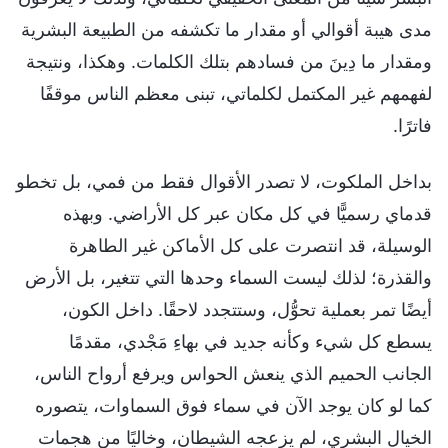
مدى هيبة أقوالي أو مقدار ما تكشفه من الطبيعة البشرية
ومقدار ما دِينَ من فسادهم بتلك الكلمات. وهكذا، ونتيجة
لفهمهم غير المكتمل لكلماتي، تبنى معظم الناس موقفًا
فاترًا.
بداخل الملكوت، لا تصدر الأقوال فقط من فمي، بل تخطو
قدماي رسميًّا في كل مكان عبر كل الأراضي. وبهذه
الوسيلة، قد انتصرت على كل الأماكن غير الطاهرة
والقذرة؛ لذلك ليست السماء وحدها التي تتغير، بل الأرض
أيضًا تمر بعملية تحوُّل، وستتجدد لاحقًا. داخل الكون،
يسطع كل شيء وكأنه جديد في بهاءِ مَجْدي، مقدمًا
الجانب الحميم الذي ينعش الحواس ويرفع أرواح الناس،
كما لو كان يوجد الآن في سماء فوق السماوات، يتصوره
الخيال البشري، لم يزعجه الشيطان، وخاليًا من هجمات