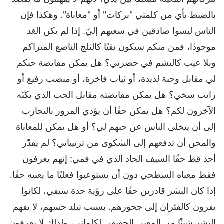
بالضبط بأي من كلمتي "بركات" أو "معاناة". وهكذا فإن
الناس ليسوا صادقين في سعيهم إليّ. إذا لم يكن الغد
موجودًا، فمن منكم سيكون نقيًا كالثلج الناصع المتراكم
وبلا عيب كاليشم في حضرتي؟ هل يمكن مقايضة حبكم
لي مقابل وجبة لذيذة، أو ثياب فاخرة، أو منصب رفيع أو
راتب سخي؟ هل يمكن مقايضته مقابل الحب الذي يكنّه
الآخرون لكم؟ هل يمكن حقًا أن يؤدي المرور بالتجارب
إلى أن يتخلى الناس عن حبهم لي؟ أو هل يمكن للمعاناة
والمحن أن تدفعهم إلى الشكوى من ترتيباتي؟ لم يقدّر
أحد قط حقًا السيف الحاد الذي في فمي: إنهم يعرفون
فقط معناه السطحي دون أن يستوعبوا فعليًا ما يعنيه حقًا.
إذا كان البشر قادرين حقًا على رؤية حدة سيفي، لكانوا
يفرون كالفئران إلى جحورهم. بسبب تبلد حسهم، لا يفهم
البشر شيئًا من المعنى الحقيقي لكلماتي، ولذلك لا يعرفون