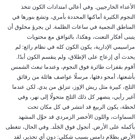
الأعداء الخارجيين. وفي أعالي امتدادات الكون تتخذ
النجوم الكثيرة أماكنها المحددة بأمري، وتشع بنورها في
المناطق النجمية في ساعات الظلمة. لن يجرؤ مخلوق أن
يتبنى أفكار التعنت، وهكذا، بالتوافق مع محتويات
مراسيمي الإدارية، يكون الكون كله في نظام رائع: لم
يحدث أي إزعاج على الإطلاق، ولم ينقسم الكون أبدًا.
أقوم بقفزات طائرة فوق النجوم، وعندما تبعث الشمس
بأشعتها، أمحو دفئها، مرسلًا عواصف هائلة من رقائق
الثلج، كبيرة مثل ريش الإوز، تنزلق من يدي. لكن عندما
أغير رأيي، ينصهر كل ذلك الثلج متحولًا إلى نهر، وفي
لحظة، يكون الربيع قد انتشر في كل مكان تحت
السماوات، واللون الأخضر الزمردي قد حوَّل المشهد
بأكمله على الأرض. أتجول فوق الجَلَد. وفي الحال، تتغطى
الأرض بظلام دامس بسبب شكلي: دون أي تحذير، لقد