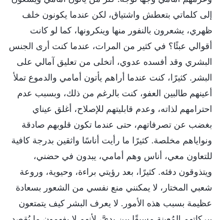
إلى كلماتي بتعطش واشتياق، لكن عندما يكونون خلف
ظهري، يشعرون بالنفور منها وينكرونها، كما لو كانت
أقوالي عبئًا؟ في كثير من المرات، عندما كنت أرى الجنس
البشري وقد أفسده عدوي، أتخلى من تعليق آمالي على
البشر. كثيرًا، كنت عندما أراهم يأتون أمامي والدموع تملأ
أعينهم طالبين العفو، كنت بالرغم من ذلك، وبسبب عدم
احترامهم لذاته، وعدم قابليتهم للإصلاح، أغلق عيناي
بغضب عن تصرفاتهم، حتى عندما تكون قلوبهم صادقة
ونواياهم مخلصة. كثيرًا ما رأيت أناسًا واثقين بدرجة كافية
للتعاون معي، أناس وهم أمامي، يبدون في حضني،
ويتذوقون دفئه. كثيرًا، بعد رؤيتي براءة، وحيوية، وروعة
شعبي المختار، لا يمكنني منع نفسي من الشعور بسعادة
عظيمة بسبب هذه الأمور. لا يعرف البشر كيف يتمتعون
ببركاتهم المُعينة مسبقًا بين يديَّ، لأنهم لا يفهمون ما يُقصد