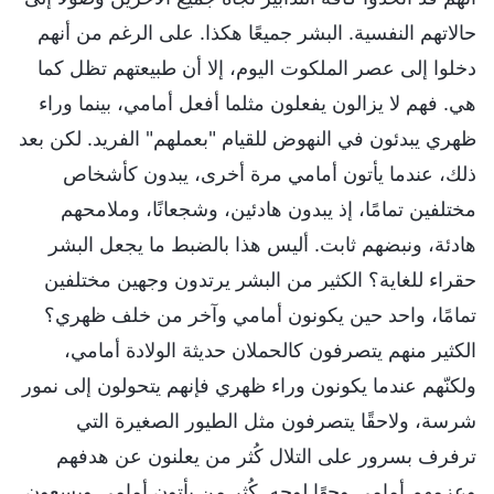
حالاتهم النفسية. البشر جميعًا هكذا. على الرغم من أنهم
دخلوا إلى عصر الملكوت اليوم، إلا أن طبيعتهم تظل كما
هي. فهم لا يزالون يفعلون مثلما أفعل أمامي، بينما وراء
ظهري يبدئون في النهوض للقيام "بعملهم" الفريد. لكن بعد
ذلك، عندما يأتون أمامي مرة أخرى، يبدون كأشخاص
مختلفين تمامًا، إذ يبدون هادئين، وشجعانًا، وملامحهم
هادئة، ونبضهم ثابت. أليس هذا بالضبط ما يجعل البشر
حقراء للغاية؟ الكثير من البشر يرتدون وجهين مختلفين
تمامًا، واحد حين يكونون أمامي وآخر من خلف ظهري؟
الكثير منهم يتصرفون كالحملان حديثة الولادة أمامي،
ولكنّهم عندما يكونون وراء ظهري فإنهم يتحولون إلى نمور
شرسة، ولاحقًا يتصرفون مثل الطيور الصغيرة التي
ترفرف بسرور على التلال كُثر من يعلنون عن هدفهم
وعزمهم أمامي وجهًا لوجه. كُثر من يأتون أمامي ويسعون