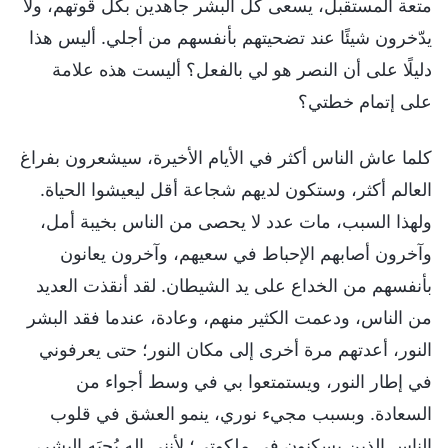
متعة المستقبل، يسعى كل البشر جاهدين بكل قوتهم، ولا
يدّخرون شيئًا عند تضحيتهم بأنفسهم من أجلي. أليس هذا
دليلًا على أن النصر هو لي بالفعل؟ أليست هذه علامة
على إتمام خطتي؟
كلما عاش الناس أكثر في الأيام الأخيرة، سيشعرون بفراغ
العالم أكثر، وستكون لديهم شجاعة أقل ليعيشوا الحياة.
ولهذا السبب، مات عدد لا يحصى من الناس بخيبة أمل،
وآخرون أصابهم الإحباط في سعيهم، وآخرون يعانون
بأنفسهم من الخداع على يد الشيطان. لقد أنقذت العديد
من الناس، ودعمت الكثير منهم، وعادة، عندما فقد البشر
النور، أعدتهم مرة أخرى إلى مكان النور؛ حتى يعرفوني
في إطار النور، ويستمتعوا بي في وسط أجواء من
السعادة. وبسبب مجيء نوري، ينمو العشق في قلوب
الناس الذين يسكنون في ملكوتي؛ لأنني إله يُحِبَه البشر،