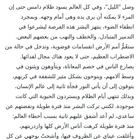
وصل "الليل"، وفي كل العالم يسود ظلام دامس حتى إن
المرء لا يمكنه أن يرى يده وهي أمام وجهه. وبمجرد
انطفاء الضوء، ينتهز البشر هذه الفرصة ليشرعوا في
التدمير المتبادل، والخطف والنهب من بعضهم البعض.
ستعُمُّ أمم الأرض انقسامات فوضوية، وتدخل في حالة من
الاضطراب العظيم، حتى لا يعود هناك مجال لفدائها.
يصارع الناس في خضم المعاناة، ويتأوهون ويئنون في
وسط آلامهم، وينوحون بشكل مثير للشفقة في كربهم،
يتوقون إلى أن يأتي النور فجأة ثانية إلى عالم الإنسان،
وبذلك تنتهي أيام الظلام ويستردون الحيوية التي كانت
موجودة. لكنني تركت البشر منذ فترة طويلة ونفضتهم عن
ساعدي، لم أعد أشفق عليهم ثانية بسبب أخطاء العالم:
منذ فترة طويلة كرهت أناس الأرض كلها وازدريتهم،
وأغلقت عيناي عن الظروف فيها، وأشحتُ بوجهي عن كل