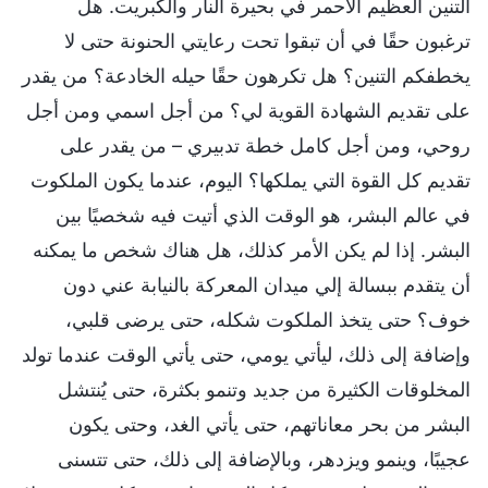
التنين العظيم الأحمر في بحيرة النار والكبريت. هل
ترغبون حقًا في أن تبقوا تحت رعايتي الحنونة حتى لا
يخطفكم التنين؟ هل تكرهون حقًا حيله الخادعة؟ من يقدر
على تقديم الشهادة القوية لي؟ من أجل اسمي ومن أجل
روحي، ومن أجل كامل خطة تدبيري – من يقدر على
تقديم كل القوة التي يملكها؟ اليوم، عندما يكون الملكوت
في عالم البشر، هو الوقت الذي أتيت فيه شخصيًا بين
البشر. إذا لم يكن الأمر كذلك، هل هناك شخص ما يمكنه
أن يتقدم ببسالة إلي ميدان المعركة بالنيابة عني دون
خوف؟ حتى يتخذ الملكوت شكله، حتى يرضى قلبي،
وإضافة إلى ذلك، ليأتي يومي، حتى يأتي الوقت عندما تولد
المخلوقات الكثيرة من جديد وتنمو بكثرة، حتى يُنتشل
البشر من بحر معاناتهم، حتى يأتي الغد، وحتى يكون
عجيبًا، وينمو ويزدهر، وبالإضافة إلى ذلك، حتى تتسنى