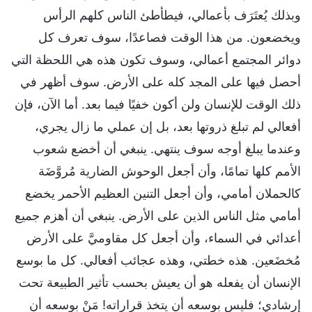
وبذلك يُعتَرَف بأعمالي، فيطأطئ الناس كلهم الرأس
ويخضعون. من هذا الوقت فصاعدًا، سوف تعرف كل
دوائر المجتمع أعمالي، وسوف تكون هذه هي اللحظة التي
أحصل فيها على المجد كله على الأرض. سوف أظهر في
ذلك الوقت للإنسان ولن أكون خفيًا فيما بعد. أما الآن، فإن
أفعالي لم تبلغ ذروتها بعد، بل إن عملي ما زال يجري،
وعندما يبلغ أوجه سوف ينتهي. ينبغي أن أخضع شعوب
الأمم كلها تمامًا، وأن أجعل الوحوش الضارية مُروَّضَة
كالحملان أمامي، وأن أجعل التنين العظيم الأحمر يخضع
أمامي مثل الناس الذين على الأرض. ينبغي أن أهزم جميع
أعدائي في السماء، وأن أجعل كل مقاوميَّ على الأرض
مُخضَعين. هذه خطتي، وهذه عجائب أفعالي. كل ما بوسع
الإنسان أن يفعله هو أن يعيش بحسب تأثير الطبيعة تحت
إرشادي؛ فليس بوسعه أن يتخذ قراراته! مَنْ بوسعه أن