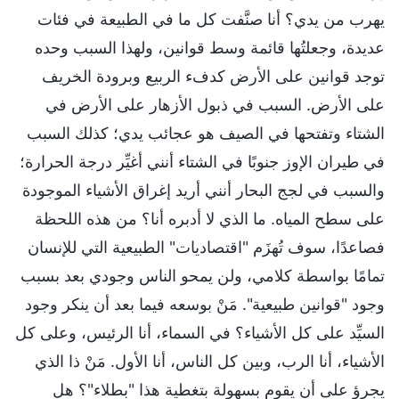
يهرب من يدي؟ أنا صنَّفت كل ما في الطبيعة في فئات
عديدة، وجعلتُها قائمة وسط قوانين، ولهذا السبب وحده
توجد قوانين على الأرض كدفء الربيع وبرودة الخريف
على الأرض. السبب في ذبول الأزهار على الأرض في
الشتاء وتفتحها في الصيف هو عجائب يدي؛ كذلك السبب
في طيران الإوز جنوبًا في الشتاء أنني أغيِّر درجة الحرارة؛
والسبب في لجج البحار أنني أريد إغراق الأشياء الموجودة
على سطح المياه. ما الذي لا أدبره أنا؟ من هذه اللحظة
فصاعدًا، سوف تُهزَم "اقتصاديات" الطبيعية التي للإنسان
تمامًا بواسطة كلامي، ولن يمحو الناس وجودي بعد بسبب
وجود "قوانين طبيعية". مَنْ بوسعه فيما بعد أن ينكر وجود
السيِّد على كل الأشياء؟ في السماء، أنا الرئيس، وعلى كل
الأشياء، أنا الرب، وبين كل الناس، أنا الأول. مَنْ ذا الذي
يجرؤ على أن يقوم بسهولة بتغطية هذا "بطلاء"؟ هل