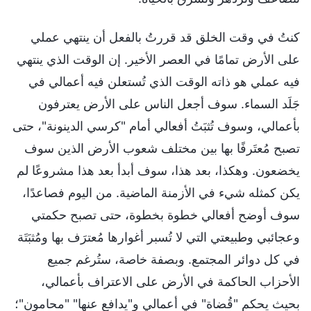
كنتُ في وقت الخلق قد قررتُ بالفعل أن ينتهي عملي
على الأرض تمامًا في العصر الأخير. إن الوقت الذي ينتهي
فيه عملي هو ذاته الوقت الذي تُستعلن فيه أعمالي في
جَلَد السماء. سوف أجعل الناس على الأرض يعترفون
بأعمالي، وسوف تُثبَتُ أفعالي أمام "كرسي الدينونة"، حتى
تصبح مُعتَرفًا بها بين مختلف شعوب الأرض الذين سوف
يخضعون. وهكذا، بعد هذا، سوف أبدأ بعد هذا مشروعًا لم
يكن كمثله شيء في الأزمنة الماضية. من اليوم فصاعدًا،
سوف أوضح أفعالي خطوة بخطوة، حتى تصبح حكمتي
وعجائبي وطبيعتي التي لا تُسبر أغوارها مُعترَف بها ومُثبَتَة
في كل دوائر المجتمع. وبصفة خاصة، ستُرغم جميع
الأحزاب الحاكمة في الأرض على الاعتراف بأعمالي،
بحيث يحكم "قُضاة" في أعمالي و"يدافع عنها" "محامون"؛