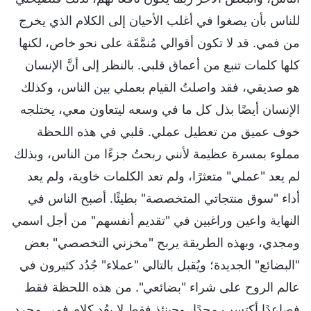
للناس بأن يصغوا في أغلب الأحيان إلى الكلام الذي يخرج
من فمي. قد لا تكون أقوالي مُنمَّقَة على نحو خاص، لكنها
كلها كلمات تنبع من أعماق قلبي. بالنظر إلى أنَّ الإنسان
هو صديقي، فقد واصلتُ القيام بعملي بين الناس، وكذلك
الإنسان أيضًا بذل كل ما في وسعه ليتعاون معي، يختلجه
خوف عميق من تعطيل عملي. قلبي في هذه اللحظة
مملوء بمسرة عظيمة لأنني ربحتُ جزءًا من الناس، وبذلك
لم يعد "عملي" متعثرًا، ولم تعد الكلمات خاوية، ولم يعد
أداء "سوق منتجاتي المتخصصة" بطيئًا. أصبح الناس في
النهاية واعين وراغبين في "تقديم أنفسهم" من أجل اسمي
ومجدي، وبهذه الطريقة يربح "مخزني التخصصي" بعض
"البضائع" الجديدة؛ ويُقبل بالتالي "عملاء" جُدُد كثيرون في
عالم الروح على شراء "بضائعي". من هذه اللحظة فقط
فصاعدًا أكتسب مجدًا، وحينئذٍ فقط لا يعُد كلام فمي مجرد