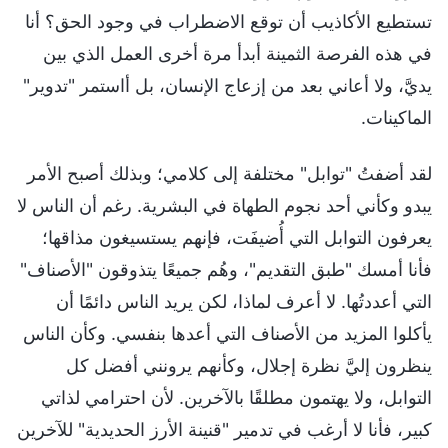
تستطيع الأكاذيب أن توقع الاضطراب في وجود الحق؟ أنا
في هذه الفرصة الثمينة أبدأ مرة أخرى العمل الذي بين
يديَّ، ولا أعاني بعد من إزعاج الإنسان، بل أاستمر "تدوير"
الماكينات.
لقد أضفتُ "توابل" مختلفة إلى كلامي؛ وبذلك أصبح الأمر
يبدو وكأني أحد نجوم الطهاة في البشرية. رغم أن الناس لا
يعرفون التوابل التي أُضيفَت، فإنهم يستسيغون مذاقها؛
فأنا أمسك "طبق التقديم"، وهُم جميعًا يتذوقون "الأصناف"
التي أعددتُها. لا أعرف لماذا، لكن يريد الناس دائمًا أن
يأكلوا المزيد من الأصناف التي أعدها بنفسي. وكأن الناس
ينظرون إليَّ نظرة إجلال، وكأنهم يرونني أفضل كل
التوابل، ولا يهتمون مطلقًا بالآخرين. لأن احترامي لذاتي
كبير، فأنا لا أرغب في تدمير "قنينة الأرز الحديدية" للآخرين