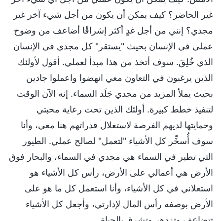
غير الحاضر؟ كيف يمكن أن يكون من أجل شيء آخر غير
مجدي؟ إنني من أجل غدٍ أكثر إشراقًا أضاعف من وضوح
عملي في الإنسان بحيث "يستقر" كل مجدي في الإنسان
الذي خُلِقَ. سوف أتخذ من هذا مبدأ لعملي. أقول لأولئك
الذين يرغبون في التعاون معي انهضوا واعملوا جادين
بحيث يملأ المزيد من مجدي جَلَد السماء. إنه الآن الوقت
لتنفيذ خطط كبيرة. أولئك الذين تحت رعاية محبتي
وحمايتها لديهم الفرصة لاستغلال قدراتهم هنا معي، وأنا
سوف أُسخِّر كل الأشياء "لتعمل" لصالح عملي. الطيور
التي تطير في السماء هي مجدي في السماء، والبحار فوق
الأرض هي أعمالي على الأرض، رأس كل الأشياء هو
استعلاني في كل الأشياء، وأنا استعمل كل ما هو على
الأرض بوصفه رأس المال لإدارتي، وأجعل كل الأشياء
تتضاعف وتزدهر وتشرق بالحياة.