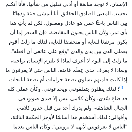
الإنسان. لا توجد مبالغة أو أدنى تقليل من شأنها، فأنا أتكلم
بحسب المعنى الصادق للحقائق. أنا أتمشى جيئة وذهابًا
بين الناس باحثًا عمن هو عادل ومعقول، لكن لم يأتِ هذا
بأي ثمر. ولأن الناس يحبون المقايضة، فإن السعر إما أن
يكون مرتفعًا للغاية أو منخفضًا للغاية، لذلك ما زلتُ أقوم
بعملي الذي بين يدي والذي "وقع على عاتقي أن أفعله".
ما زلتُ إلى اليوم لا أعرف لماذا لا يلتزم الإنسان بواجبه،
ولماذا لا يعرف مدى عِظَم قامته. الناس حتى لا يعرفون ما
إذا كانت قامتهم تساوي بضعة جرامات أم بضعة ليانجات
(أ)
؛ لذلك يظلون يتملقونني ويخدعونني. وكأن عملي كله
قد ضاع سُدى، وكأن كلامي ليس إلا صدى صوتٍ في
الجبال الشاهقة، ولم يدرك أحد من قبل جذور كلامي
وأقوالي؛ لذلك أستخدم هذا أساسًا لأوجز الحكمة الثالثة،
"الناس لا يعرفونني لأنهم لا يرونني". وكأن الناس بعدما