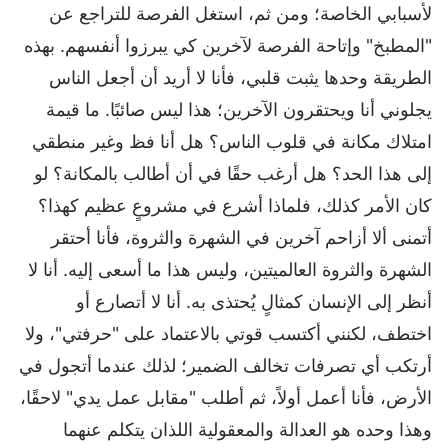
لأسبابي الخاصة؛ ومن ثم، استغل الفرصة للتراجع عن
"المطبخ" وإتاحة الفرصة لآخرين كي يبرزوا أنفسهم. بهذه
الطريقة وحدها يثبت قلبي، فأنا لا أريد أن أجعل الناس
يجلوني أنا ويحتقرون الآخرين؛ هذا ليس صائبًا. ما قيمة
امتلاك مكانة في قلوب الناس؟ هل أنا فظ وغير منطقي
إلى هذا الحد؟ هل أرغب حقًا في أن أطالب بالمكانة؟ لو
كان الأمر كذلك، فلماذا أشرع في مشروعٍ عظيم كهذا؟
أتمنى ألا أزاحم آخرين في الشهرة والثروة، فأنا أحتقر
الشهرة والثروة العالميتين، وليس هذا ما أسعى إليه. أنا لا
أنظر إلى الإنسان كمثالٍ يُحتذى به. أنا لا أتصارع أو
اختطف، لكنني أكتسب قوتي بالاعتماد على "حرفتي"، ولا
أرتكب أي تصرفات تخالف الضمير؛ لذلك عندما أتجول في
الأرض، فأنا أعمل أولاً، ثم أطلب "مقابل عمل يدي" لاحقًا،
وهذا وحده هو العدالة والمعقولية اللذان يتكلم عنهما