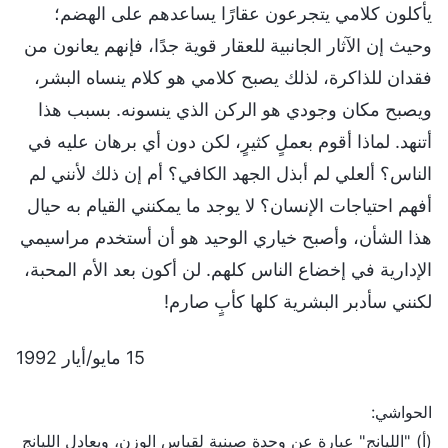
يأكلون كلامي يتجرعون عقارًا يساعدهم على الهضم؛
وحيث إن الآثار الجانبية للعقار قوية جدًا، فإنهم يعانون من
فقدان للذاكرة، لذلك يصبح كلامي هو كلام ينساه البشر،
ويصبح مكان وجودي هو الركن الذي ينسونه. بسبب هذا
أتنهد. لماذا أقوم بعملٍ كثيرٍ، لكن دون أي برهان عليه في
الناس؟ ألعلي لم أبذل الجهد الكافي؟ أم إن ذلك لأنني لم
أفهم احتياجات الإنسان؟ لا يوجد ما يمكنني القيام به حيال
هذا الشأن، وأصبح خياري الوحيد هو أن أستخدم مراسيمي
الإدارية في إخضاع الناس كلهم. لن أكون بعد الأم المحبة،
لكنني سأدبر البشرية كلها كأبٍ صارم!
15 مايو/أيار 1992
الحواشي:
(أ) "الليانج" عبارة عن وحدة صينية لقياس الوزن، ويعادل الليانج