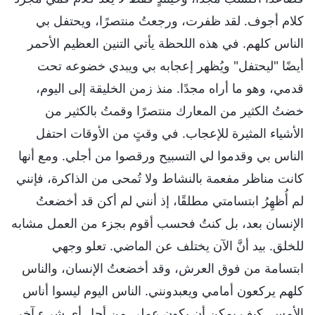
كلام أجوف. لقد ظفرت، ورجعتُ منتصرًا، ويحتفل بي
الناس كلهم. في هذه اللحظة يأتي التنين العظيم الأحمر
أيضًا "ليحتفل" ويُظهر إعجابه بي ويبدي خضوعه تحت
قدمي، وهو ما أراه مجدًا. منذ زمن الخليقة إلى اليوم،
خضتُ الكثير من المعارك منتصرًا وقمتُ بالكثير من
الأشياء المثيرة للإعجاب. في وقتٍ من الأوقات احتفل
الناس بي وقدموا لي التسبيح ورقصوا من أجلي. ومع أنها
كانت مناظر مفعمة بالنشاط ولا تُمحى من الذاكرة، فإنني
لم أُظهِرُ ابتسامتي مطلقًا، إذ أنني لم أكن قد أخضعتُ
الإنسان بعد، بل كنتُ فحسب أقوم بجزء من العمل مشابه
للخلق. بيد أنَّ الآن يختلف عن الماضي. تعلو وجهي
ابتسامة من فوق العرش، وقد أخضعتُ الإنسان، والناس
كلهم يركعون أمامي ويعبدونني. الناس اليوم ليسوا أناس
الأمس. كيف يمكن أن يكون عملي من أجل أي شيء آخر