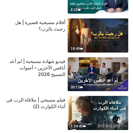
سحابة
8:32
أفلام مسيحية قصيرة | هل
رحبتَ بالرب؟
18:49
فيديو شهادة مسيحية | لم أعد
أنافس الآخرين – أصوات
التسبيح 2026
30:13
فيلم مسيحي | ملاقاة الرب في
أثناء الكوارث (2)
1:34:45