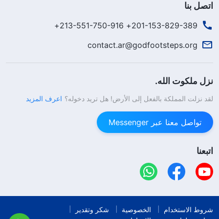
اتصل بنا
201-153-829-389+ 213-551-750-916+
contact.ar@godfootsteps.org
نزل ملكوت الله.
لقد نزلت المملكة بالفعل إلى الأرض! هل تريد دخوله؟
اعرف المزيد
تواصل معنا عبر Messenger
اتبعنا
شروط الاستخدام
الخصوصية
شكر وتقدير