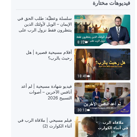
فيديوهات مختارة
23:15
كلمة الله – الله ذاته، الفريد (ط) الله
سلسلة وعظيِّة: طلب الحق في
مصدر الحياة لجميع الأشياء (ج) (الجزء
الإيمان – الويل لأولئك الذين
الأول)
ينتظرون فقط نزول الرب على
سحابة
43:36
8:32
كلمة الله – الله ذاته، الفريد (ط) الله
أفلام مسيحية قصيرة | هل
مصدر الحياة لجميع الأشياء (ج) (الجزء
رحبتَ بالرب؟
الثاني)
43:05
18:49
كلمة الله – الله ذاته، الفريد (ط) الله
فيديو شهادة مسيحية | لم أعد
مصدر الحياة لجميع الأشياء (ج) (الجزء
أنافس الآخرين – أصوات
الثالث)
التسبيح 2026
40:26
30:13
كلمة الله – الله ذاته، الفريد (ي) الله
فيلم مسيحي | ملاقاة الرب في
مصدر الحياة لجميع الأشياء (د) (الجزء
أثناء الكوارث (2)
الأول)
40:00