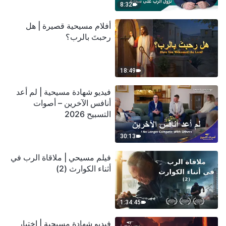
8:32
أفلام مسيحية قصيرة | هل
رحبتَ بالرب؟
18:49
فيديو شهادة مسيحية | لم أعد
أنافس الآخرين – أصوات
التسبيح 2026
30:13
فيلم مسيحي | ملاقاة الرب في
أثناء الكوارث (2)
1:34:45
فيديو شهادة مسيحية | اختبار