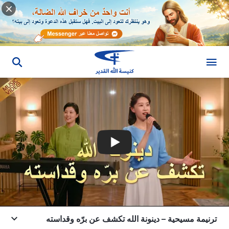
ترنيمة مسيحية – دينونة الله تكشف عن برّه وقداسته