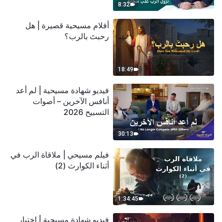
8:32
أفلام مسيحية قصيرة | هل
رحبتَ بالرب؟
18:49
فيديو شهادة مسيحية | لم أعد
أنافس الآخرين – أصوات
التسبيح 2026
30:13
فيلم مسيحي | ملاقاة الرب في
أثناء الكوارث (2)
1:34:45
فيديو شهادة مسيحية | اختبار