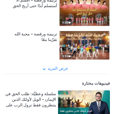
ترنيمة ورقصة – أقسم ألا
أستسلم أبدًا حتى أربح الحق
9:30
ترنيمة ورقصة – محبة الله
تقرِّبنا معًا
3:55
عرض المزيد
فيديوهات مختارة
سلسلة وعظيِّة: طلب الحق في
الإيمان – الويل لأولئك الذين
ينتظرون فقط نزول الرب على
سحابة