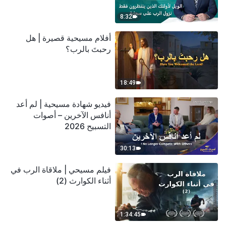
سحابة
8:32
أفلام مسيحية قصيرة | هل
رحبتَ بالرب؟
18:49
فيديو شهادة مسيحية | لم أعد
أنافس الآخرين – أصوات
التسبيح 2026
30:13
فيلم مسيحي | ملاقاة الرب في
أثناء الكوارث (2)
1:34:45