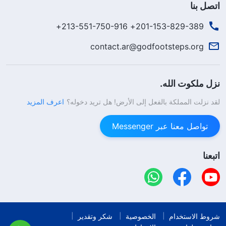
اتصل بنا
201-153-829-389+ 213-551-750-916+
contact.ar@godfootsteps.org
نزل ملكوت الله.
لقد نزلت المملكة بالفعل إلى الأرض! هل تريد دخوله؟
اعرف المزيد
تواصل معنا عبر Messenger
اتبعنا
شروط الاستخدام
الخصوصية
شكر وتقدير