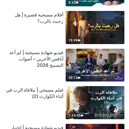
8:32
أفلام مسيحية قصيرة | هل
رحبتَ بالرب؟
18:49
فيديو شهادة مسيحية | لم أعد
أنافس الآخرين – أصوات
التسبيح 2026
30:13
فيلم مسيحي | ملاقاة الرب في
أثناء الكوارث (2)
1:34:45
فيديو شهادة مسيحية | اختبار