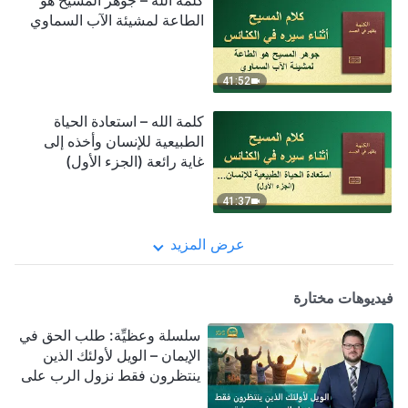
كلمة الله – جوهر المسيح هو
الطاعة لمشيئة الآب السماوي
41:52
كلمة الله – استعادة الحياة
الطبيعية للإنسان وأخذه إلى
غاية رائعة (الجزء الأول)
41:37
عرض المزيد
فيديوهات مختارة
سلسلة وعظيِّة: طلب الحق في
الإيمان – الويل لأولئك الذين
ينتظرون فقط نزول الرب على
سحابة