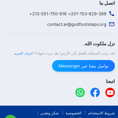
اتصل بنا
201-153-829-389+ 213-551-750-916+
contact.ar@godfootsteps.org
نزل ملكوت الله.
لقد نزلت المملكة بالفعل إلى الأرض! هل تريد دخوله؟
اعرف المزيد
تواصل معنا عبر Messenger
اتبعنا
شروط الاستخدام
الخصوصية
شكر وتقدير