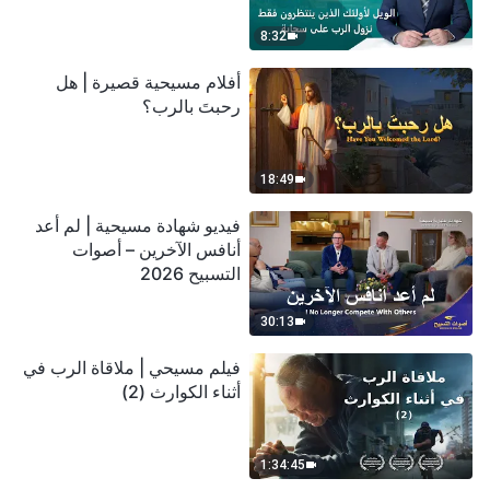
سحابة
8:32
أفلام مسيحية قصيرة | هل
رحبتَ بالرب؟
18:49
فيديو شهادة مسيحية | لم أعد
أنافس الآخرين – أصوات
التسبيح 2026
30:13
فيلم مسيحي | ملاقاة الرب في
أثناء الكوارث (2)
1:34:45