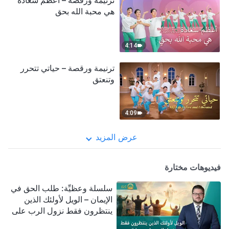
ترنيمة ورقصة – أعظم سعادة
هي محبة الله بحقٍ
4:14
ترنيمة ورقصة – حياتي تتحرر
وتنعتق
4:09
عرض المزيد
فيديوهات مختارة
سلسلة وعظيِّة: طلب الحق في
الإيمان – الويل لأولئك الذين
ينتظرون فقط نزول الرب على
سحابة