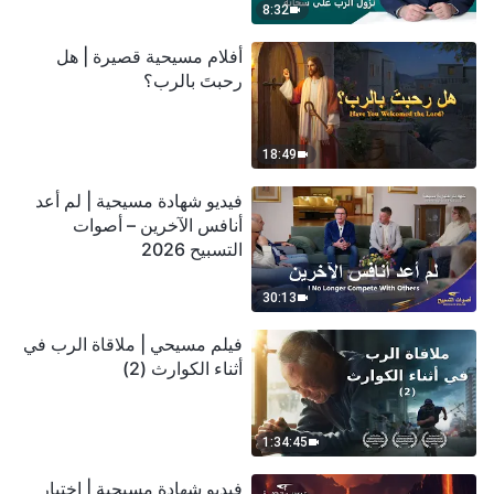
8:32
أفلام مسيحية قصيرة | هل
رحبتَ بالرب؟
18:49
فيديو شهادة مسيحية | لم أعد
أنافس الآخرين – أصوات
التسبيح 2026
30:13
فيلم مسيحي | ملاقاة الرب في
أثناء الكوارث (2)
1:34:45
فيديو شهادة مسيحية | اختبار